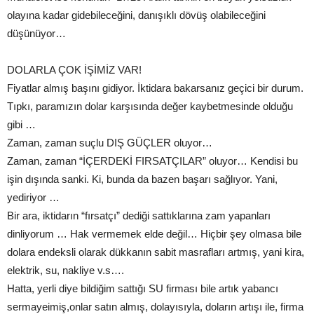
olayına kadar gidebileceğini, danışıklı dövüş olabileceğini
düşünüyor…
DOLARLA ÇOK İŞİMİZ VAR!
Fiyatlar almış başını gidiyor. İktidara bakarsanız geçici bir durum.
Tıpkı, paramızın dolar karşısında değer kaybetmesinde olduğu
gibi …
Zaman, zaman suçlu DIŞ GÜÇLER oluyor…
Zaman, zaman “İÇERDEKİ FIRSATÇILAR” oluyor… Kendisi bu
işin dışında sanki. Ki, bunda da bazen başarı sağlıyor. Yani,
yediriyor …
Bir ara, iktidarın “fırsatçı” dediği sattıklarına zam yapanları
dinliyorum … Hak vermemek elde değil… Hiçbir şey olmasa bile
dolara endeksli olarak dükkanın sabit masrafları artmış, yani kira,
elektrik, su, nakliye v.s….
Hatta, yerli diye bildiğim sattığı SU firması bile artık yabancı
sermayeimiş,onlar satın almış, dolayısıyla, doların artışı ile, firma