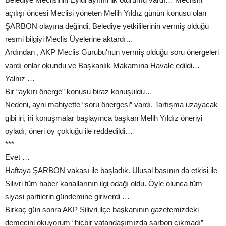
açılışı öncesi Meclisi yöneten Melih Yıldız günün konusu olan
ŞARBON olayına değindi. Belediye yetkililerinin vermiş olduğu
resmi bilgiyi Meclis Üyelerine aktardı…
Ardından , AKP Meclis Gurubu'nun vermiş olduğu soru önergeleri
vardı onlar okundu ve Başkanlık Makamına Havale edildi…
Yalnız …
Bir “aykırı önerge” konusu biraz konuşuldu…
Nedeni, ayni mahiyette “soru önergesi” vardı. Tartışma uzayacak
gibi iri, iri konuşmalar başlayınca başkan Melih Yıldız öneriyi
oyladı, öneri oy çokluğu ile reddedildi…
***
Evet …
Haftaya ŞARBON vakası ile başladık. Ulusal basının da etkisi ile
Silivri tüm haber kanallarının ilgi odağı oldu. Öyle olunca tüm
siyasi partilerin gündemine giriverdi …
Birkaç gün sonra AKP Silivri ilçe başkanının gazetemizdeki
demecini okuyorum “hiçbir vatandaşımızda şarbon çıkmadı”