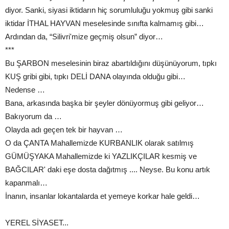
diyor. Sanki, siyasi iktidarın hiç sorumluluğu yokmuş gibi sanki
iktidar İTHAL HAYVAN meselesinde sınıfta kalmamış gibi…
Ardından da, “Silivri'mize geçmiş olsun” diyor…
***
Bu ŞARBON meselesinin biraz abartıldığını düşünüyorum, tıpkı
KUŞ gribi gibi, tıpkı DELİ DANA olayında olduğu gibi…
Nedense …
Bana, arkasında başka bir şeyler dönüyormuş gibi geliyor…
Bakıyorum da …
Olayda adı geçen tek bir hayvan …
O da ÇANTA Mahallemizde KURBANLIK olarak satılmış
GÜMÜŞYAKA Mahallemizde ki YAZLIKÇILAR kesmiş ve
BAĞCILAR' daki eşe dosta dağıtmış .... Neyse. Bu konu artık
kapanmalı…
İnanın, insanlar lokantalarda et yemeye korkar hale geldi…
YEREL SİYASET...