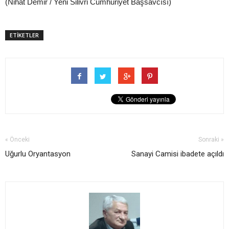
(Nihat Demir / Yeni Silivri Cumhuriyet Başsavcısı)
ETİKETLER
« Önceki
Sonraki »
Uğurlu Oryantasyon
Sanayi Camisi ibadete açıldı