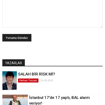
YAZARLAR
SALAH BİR RİSK Mİ?
10.08.2026
Ferhan Tezcan
İstanbul 17’de 17 yaptı, BAL alarm
veriyor!