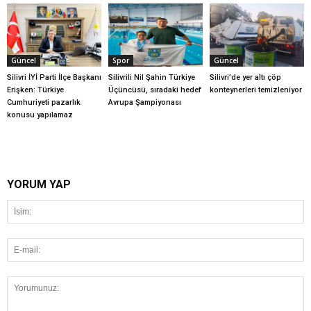
Güncel
Spor
Güncel
Silivri İYİ Parti İlçe Başkanı
Silivrili Nil Şahin Türkiye
Silivri’de yer altı çöp
Erişken: Türkiye
Üçüncüsü, sıradaki hedef
konteynerleri temizleniyor
Cumhuriyeti pazarlık
Avrupa Şampiyonası
konusu yapılamaz
YORUM YAP