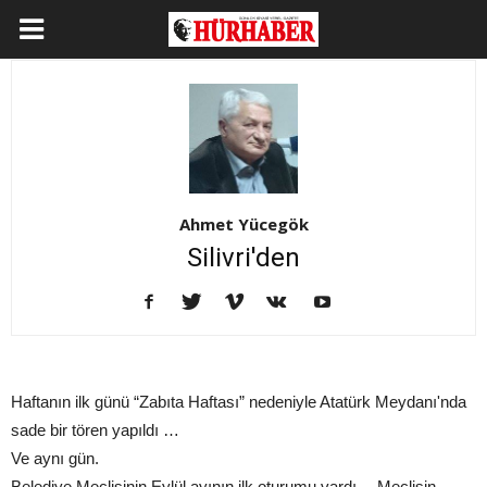
Ahmet Yücegök
Silivri'den
Haftanın ilk günü “Zabıta Haftası” nedeniyle Atatürk Meydanı'nda
sade bir tören yapıldı …
Ve aynı gün.
Belediye Meclisinin Eylül ayının ilk oturumu vardı… Meclisin