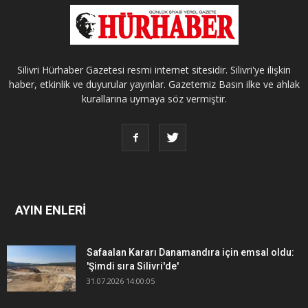
Silivri Hürhaber Gazetesi resmi internet sitesidir. Silivri'ye ilişkin
haber, etkinlik ve duyurular yayınlar. Gazetemiz Basın ilke ve ahlak
kurallarına uymaya söz vermiştir.
AYIN ENLERİ
Safaalan Kararı Danamandıra için emsal oldu:
'Şimdi sıra Silivri'de'
31.07.2026 14:00:05