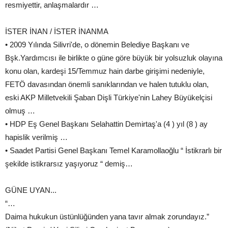
resmiyettir, anlaşmalardır …
İSTER İNAN / İSTER İNANMA
• 2009 Yılında Silivri'de, o dönemin Belediye Başkanı ve
Bşk.Yardımcısı ile birlikte o güne göre büyük bir yolsuzluk olayına
konu olan, kardeşi 15/Temmuz hain darbe girişimi nedeniyle,
FETÖ davasından önemli sanıklarından ve halen tutuklu olan,
eski AKP Milletvekili Şaban Dişli Türkiye'nin Lahey Büyükelçisi
olmuş …
• HDP Eş Genel Başkanı Selahattin Demirtaş'a (4 ) yıl (8 ) ay
hapislik verilmiş …
• Saadet Partisi Genel Başkanı Temel Karamollaoğlu “ İstikrarlı bir
şekilde istikrarsız yaşıyoruz “ demiş…
GÜNE UYAN...
“…
Daima hukukun üstünlüğünden yana tavır almak zorundayız.”