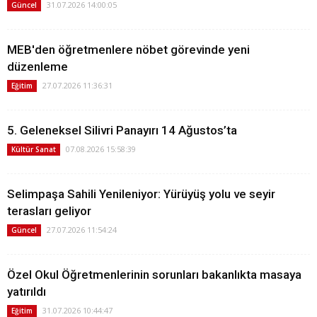
31.07.2026 14:00:05
Güncel
MEB'den öğretmenlere nöbet görevinde yeni
düzenleme
27.07.2026 11:36:31
Eğitim
5. Geleneksel Silivri Panayırı 14 Ağustos’ta
07.08.2026 15:58:39
Kültür Sanat
Selimpaşa Sahili Yenileniyor: Yürüyüş yolu ve seyir
terasları geliyor
27.07.2026 11:54:24
Güncel
Özel Okul Öğretmenlerinin sorunları bakanlıkta masaya
yatırıldı
31.07.2026 10:44:47
Eğitim