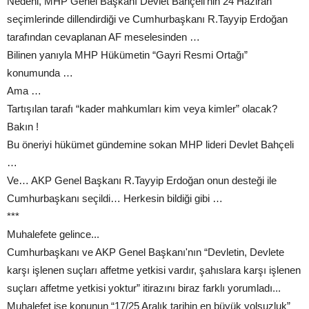
Nedeni, MHP Genel Başkanı Devlet Bahçeli'nin 24 Haziran
seçimlerinde dillendirdiği ve Cumhurbaşkanı R.Tayyip Erdoğan
tarafından cevaplanan AF meselesinden …
Bilinen yanıyla MHP Hükümetin “Gayri Resmi Ortağı”
konumunda …
Ama …
Tartışılan tarafı “kader mahkumları kim veya kimler” olacak?
Bakın !
Bu öneriyi hükümet gündemine sokan MHP lideri Devlet Bahçeli
…
Ve… AKP Genel Başkanı R.Tayyip Erdoğan onun desteği ile
Cumhurbaşkanı seçildi… Herkesin bildiği gibi …
***
Muhalefete gelince...
Cumhurbaşkanı ve AKP Genel Başkanı'nın “Devletin, Devlete
karşı işlenen suçları affetme yetkisi vardır, şahıslara karşı işlenen
suçları affetme yetkisi yoktur” itirazını biraz farklı yorumladı...
Muhalefet ise konunun “17/25 Aralık tarihin en büyük yolsuzluk”