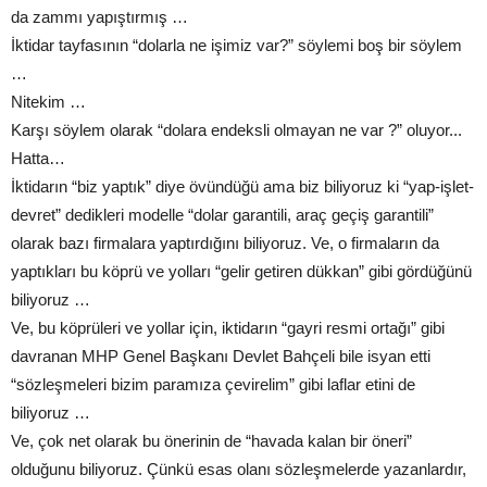
da zammı yapıştırmış …
İktidar tayfasının “dolarla ne işimiz var?” söylemi boş bir söylem
…
Nitekim …
Karşı söylem olarak “dolara endeksli olmayan ne var ?” oluyor...
Hatta…
İktidarın “biz yaptık” diye övündüğü ama biz biliyoruz ki “yap-işlet-
devret” dedikleri modelle “dolar garantili, araç geçiş garantili”
olarak bazı firmalara yaptırdığını biliyoruz. Ve, o firmaların da
yaptıkları bu köprü ve yolları “gelir getiren dükkan” gibi gördüğünü
biliyoruz …
Ve, bu köprüleri ve yollar için, iktidarın “gayri resmi ortağı” gibi
davranan MHP Genel Başkanı Devlet Bahçeli bile isyan etti
“sözleşmeleri bizim paramıza çevirelim” gibi laflar etini de
biliyoruz …
Ve, çok net olarak bu önerinin de “havada kalan bir öneri”
olduğunu biliyoruz. Çünkü esas olanı sözleşmelerde yazanlardır,