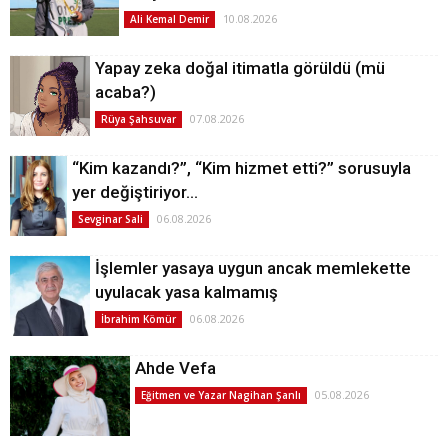
10.08.2026
Ali Kemal Demir
Yapay zeka doğal itimatla görüldü (mü
acaba?)
07.08.2026
Rüya Şahsuvar
“Kim kazandı?”, “Kim hizmet etti?” sorusuyla
yer değiştiriyor…
06.08.2026
Sevginar Sali
İşlemler yasaya uygun ancak memlekette
uyulacak yasa kalmamış
06.08.2026
İbrahim Kömür
Ahde Vefa
05.08.2026
Eğitmen ve Yazar Nagihan Şanlı