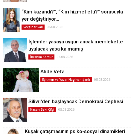
“Kim kazandı?”, “Kim hizmet etti?” sorusuyla
yer değiştiriyor…
06.08.2026
Sevginar Sali
İşlemler yasaya uygun ancak memlekette
uyulacak yasa kalmamış
06.08.2026
İbrahim Kömür
Ahde Vefa
05.08.2026
Eğitmen ve Yazar Nagihan Şanlı
Silivri'den başlayacak Demokrasi Cephesi
05.08.2026
Hasan Baki Çifçi
Kuşak çatışmasının psiko-sosyal dinamikleri