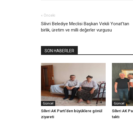
« Önceki
Silivri Belediye Meclisi Başkan Vekili Yonat’tan
birlik, üretim ve milli değerler vurgusu
SON HABERLER
Güncel
Güncel
Silivri AK Parti'den büyüklere gönül
Silivri AK Pa
ziyareti
taktı