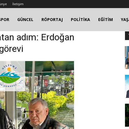
ünye
İletişim
SPOR
GÜNCEL
RÖPORTAJ
POLİTİKA
EĞİTİM
YA
katan adım: Erdoğan
görevi