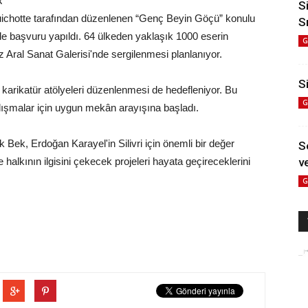
R
S
Quichotte tarafından düzenlenen “Genç Beyin Göçü” konulu
S
 de başvuru yapıldı. 64 ülkeden yaklaşık 1000 eserin
G
z Aral Sanat Galerisi'nde sergilenmesi planlanıyor.
Si
karikatür atölyeleri düzenlenmesi de hedefleniyor. Bu
G
lışmalar için uygun mekân arayışına başladı.
 Bek, Erdoğan Karayel'in Silivri için önemli bir değer
S
alkının ilgisini çekecek projeleri hayata geçireceklerini
ve
G