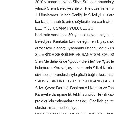
2010 yılından bu yana Silivri-Stuttgart hattında
yılında Silivri Belediyesi ile birlikte düzenlene
1. Uluslararası Mizah Şenliği ile Silivri'yi uluslar
karikatür sanatı üzerine söyleşiler ve canlı çizim
ELLİ YILLIK SANAT YOLCULUĞU
Karikatür sanatında 50. yılını kutlayan, beş a
Belediyesi Karikatür Evi'nde eğitmenlik yapara
düzenliyor. Sanatçı, yaşamını İstanbul ağırlıklı 
SİLİVRİ'DE SERGİLER VE SANATSAL ÇALI
Silivri'de daha önce “Çocuk Gelinler” ve “Çizgile
buluşturan Karayel, aynı zamanda Silivri Kültür
sivil toplum kuruluşlarıyla güçlü bağlar kuran 
“SİLİVRİ BİRLİKTE GÜZEL” SLOGANIYLA Y
Silivri Çevre Derneği Başkanı Ali Korsan ve To
Karayel'e danışmanlık teklifi sunuldu. Teklifi kab
projeler için çalışmalara başladı. Özellikle çevre
oluşturulması hedefleniyor.