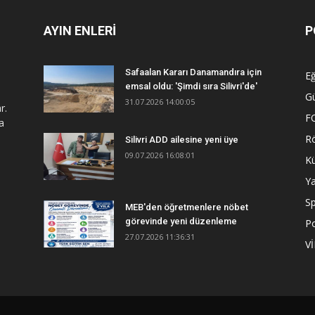
AYIN ENLERİ
P
Safaalan Kararı Danamandıra için
Eğ
emsal oldu: 'Şimdi sıra Silivri'de'
G
31.07.2026 14:00:05
r.
F
a
R
Silivri ADD ailesine yeni üye
09.07.2026 16:08:01
Kü
Y
S
MEB'den öğretmenlere nöbet
görevinde yeni düzenleme
Po
27.07.2026 11:36:31
V