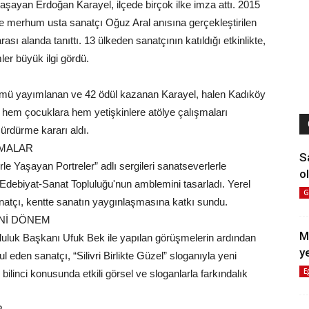
 yaşayan Erdoğan Karayel, ilçede birçok ilke imza attı. 2015
n ve merhum usta sanatçı Oğuz Aral anısına gerçekleştirilen
arası alanda tanıttı. 13 ülkeden sanatçının katıldığı etkinlikte,
ler büyük ilgi gördü.
lbümü yayımlanan ve 42 ödül kazanan Karayel, halen Kadıköy
k hem çocuklara hem yetişkinlere atölye çalışmaları
sürdürme kararı aldı.
ŞMALAR
S
rle Yaşayan Portreler” adlı sergileri sanatseverlerle
ol
-Edebiyat-Sanat Topluluğu'nun amblemini tasarladı. Yerel
G
sanatçı, kentte sanatın yaygınlaşmasına katkı sundu.
ENİ DÖNEM
M
pluluk Başkanı Ufuk Bek ile yapılan görüşmelerin ardından
y
ul eden sanatçı, “Silivri Birlikte Güzel” sloganıyla yeni
E
 bilinci konusunda etkili görsel ve sloganlarla farkındalık