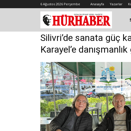
6 Ağustos 2026 Perşembe
Anasayfa
Yazarlar
K
Silivri’de sanata güç 
Karayel’e danışmanlık 