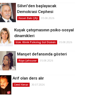
Silivri'den başlayacak
Demokrasi Cephesi
05.08.2026
Hasan Baki Çifçi
Kuşak çatışmasının psiko-sosyal
dinamikleri
05.08.2026
Uzm. Klinik Psikolog Gül Dümen
Manşet defansında gösteri
05.08.2026
Rüya Şahsuvar
Arif olan ders alır
30.07.2026
Cemil Kenar