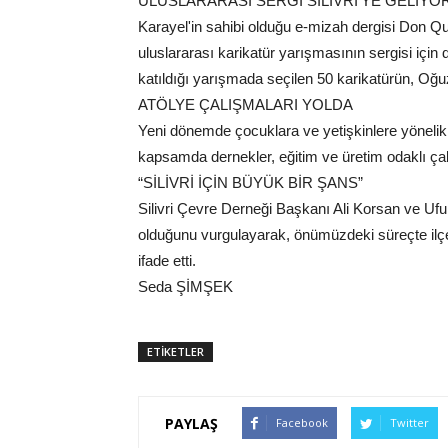
ULUSLARARASI SERGİ SİLİVRİ'YE GELİYO
Karayel'in sahibi olduğu e-mizah dergisi Don 
uluslararası karikatür yarışmasının sergisi için
katıldığı yarışmada seçilen 50 karikatürün, Oğu
ATÖLYE ÇALIŞMALARI YOLDA
Yeni dönemde çocuklara ve yetişkinlere yönelik 
kapsamda dernekler, eğitim ve üretim odaklı ça
“SİLİVRİ İÇİN BÜYÜK BİR ŞANS”
Silivri Çevre Derneği Başkanı Ali Korsan ve Ufuk
olduğunu vurgulayarak, önümüzdeki süreçte ilçe h
ifade etti.
Seda ŞİMŞEK
ETİKETLER
PAYLAŞ
Facebook
Twitter