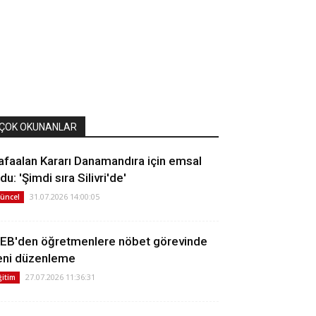
ÇOK OKUNANLAR
afaalan Kararı Danamandıra için emsal
du: 'Şimdi sıra Silivri'de'
31.07.2026 14:00:05
üncel
EB'den öğretmenlere nöbet görevinde
eni düzenleme
27.07.2026 11:36:31
ğitim