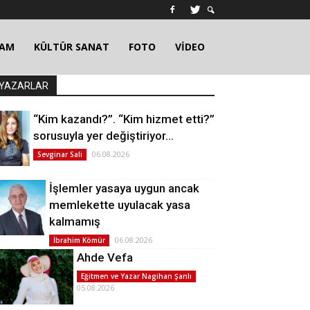
ŞAM
KÜLTÜR SANAT
FOTO
VİDEO
YAZARLAR
“Kim kazandı?”. “Kim hizmet etti?”
sorusuyla yer değiştiriyor…
06.08.2026
Sevginar Sali
İşlemler yasaya uygun ancak
memlekette uyulacak yasa
kalmamış
06.08.2026
İbrahim Kömür
Ahde Vefa
Eğitmen ve Yazar Nagihan Şanlı
05.08.2026