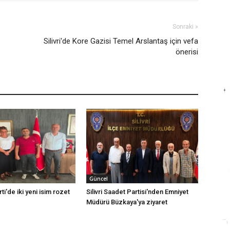
Sonraki »
Silivri'de Kore Gazisi Temel Arslantaş için vefa
önerisi
Güncel
rti'de iki yeni isim rozet
Silivri Saadet Partisi'nden Emniyet
Müdürü Büzkaya'ya ziyaret