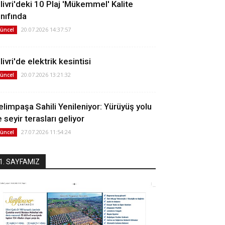
ilivri'deki 10 Plaj 'Mükemmel' Kalite
ınıfında
20.07.2026 14:37:57
üncel
livri'de elektrik kesintisi
20.07.2026 13:21:32
üncel
elimpaşa Sahili Yenileniyor: Yürüyüş yolu
 seyir terasları geliyor
27.07.2026 11:54:24
üncel
1. SAYFAMIZ