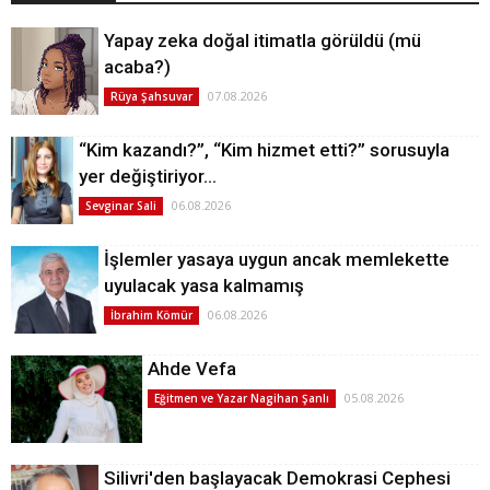
Yapay zeka doğal itimatla görüldü (mü
acaba?)
07.08.2026
Rüya Şahsuvar
“Kim kazandı?”, “Kim hizmet etti?” sorusuyla
yer değiştiriyor…
06.08.2026
Sevginar Sali
İşlemler yasaya uygun ancak memlekette
uyulacak yasa kalmamış
06.08.2026
İbrahim Kömür
Ahde Vefa
05.08.2026
Eğitmen ve Yazar Nagihan Şanlı
Silivri'den başlayacak Demokrasi Cephesi