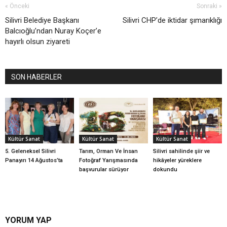
« Önceki
Sonraki »
Silivri Belediye Başkanı
Silivri CHP’de iktidar şımarıklığı
Balcıoğlu’ndan Nuray Koçer’e
hayırlı olsun ziyareti
SON HABERLER
Kültür Sanat
Kültür Sanat
Kültür Sanat
5. Geleneksel Silivri
Tarım, Orman Ve İnsan
Silivri sahilinde şiir ve
Panayırı 14 Ağustos’ta
Fotoğraf Yarışmasında
hikâyeler yüreklere
başvurular sürüyor
dokundu
YORUM YAP