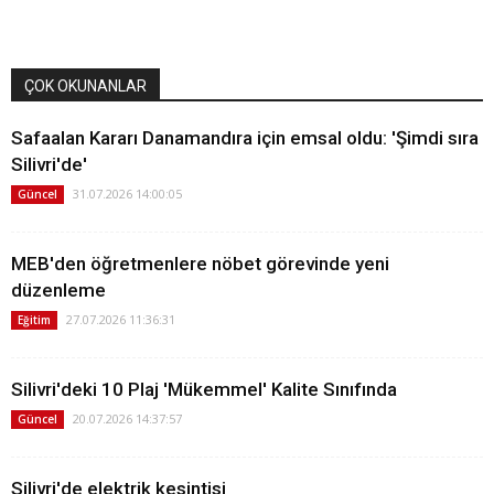
ÇOK OKUNANLAR
Safaalan Kararı Danamandıra için emsal oldu: 'Şimdi sıra
Silivri'de'
31.07.2026 14:00:05
Güncel
MEB'den öğretmenlere nöbet görevinde yeni
düzenleme
27.07.2026 11:36:31
Eğitim
Silivri'deki 10 Plaj 'Mükemmel' Kalite Sınıfında
20.07.2026 14:37:57
Güncel
Silivri'de elektrik kesintisi