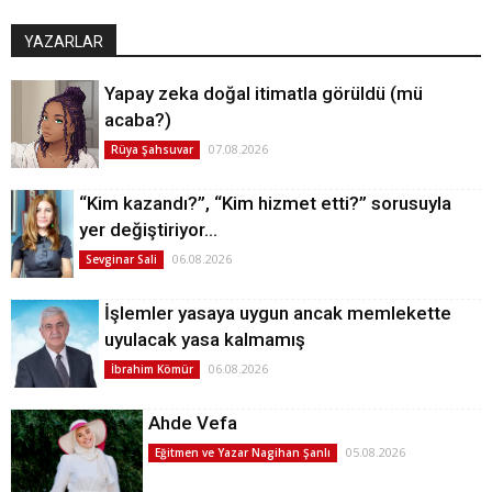
YAZARLAR
Yapay zeka doğal itimatla görüldü (mü
acaba?)
07.08.2026
Rüya Şahsuvar
“Kim kazandı?”, “Kim hizmet etti?” sorusuyla
yer değiştiriyor…
06.08.2026
Sevginar Sali
İşlemler yasaya uygun ancak memlekette
uyulacak yasa kalmamış
06.08.2026
İbrahim Kömür
Ahde Vefa
05.08.2026
Eğitmen ve Yazar Nagihan Şanlı