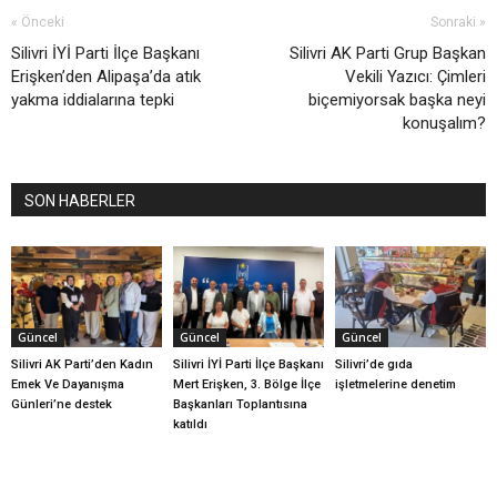
« Önceki
Sonraki »
Silivri İYİ Parti İlçe Başkanı
Silivri AK Parti Grup Başkan
Erişken’den Alipaşa’da atık
Vekili Yazıcı: Çimleri
yakma iddialarına tepki
biçemiyorsak başka neyi
konuşalım?
SON HABERLER
Güncel
Güncel
Güncel
Silivri AK Parti’den Kadın
Silivri İYİ Parti İlçe Başkanı
Silivri’de gıda
Emek Ve Dayanışma
Mert Erişken, 3. Bölge İlçe
işletmelerine denetim
Günleri’ne destek
Başkanları Toplantısına
katıldı