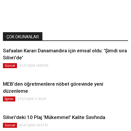
ÇOK OKUNANLAR
Safaalan Kararı Danamandıra için emsal oldu: 'Şimdi sıra
Silivri'de'
31.07.2026 14:00:05
Güncel
MEB'den öğretmenlere nöbet görevinde yeni
düzenleme
27.07.2026 11:36:31
Eğitim
Silivri'deki 10 Plaj 'Mükemmel' Kalite Sınıfında
20.07.2026 14:37:57
Güncel