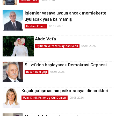
06.08.2026
Sevginar Sali
İşlemler yasaya uygun ancak memlekette
uyulacak yasa kalmamış
06.08.2026
İbrahim Kömür
Ahde Vefa
05.08.2026
Eğitmen ve Yazar Nagihan Şanlı
Silivri'den başlayacak Demokrasi Cephesi
05.08.2026
Hasan Baki Çifçi
Kuşak çatışmasının psiko-sosyal dinamikleri
05.08.2026
Uzm. Klinik Psikolog Gül Dümen