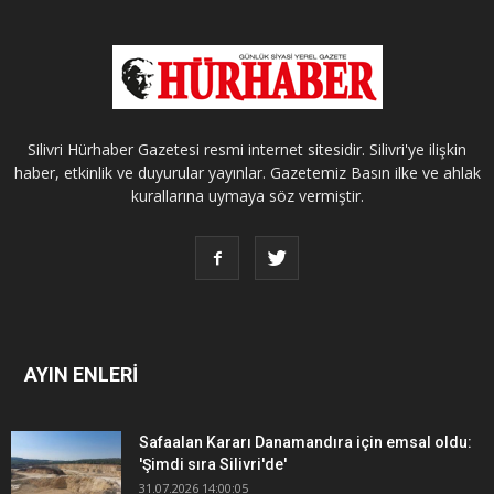
Silivri Hürhaber Gazetesi resmi internet sitesidir. Silivri'ye ilişkin
haber, etkinlik ve duyurular yayınlar. Gazetemiz Basın ilke ve ahlak
kurallarına uymaya söz vermiştir.
AYIN ENLERİ
Safaalan Kararı Danamandıra için emsal oldu:
'Şimdi sıra Silivri'de'
31.07.2026 14:00:05