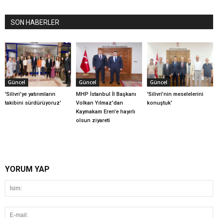
SON HABERLER
Güncel
Güncel
Güncel
'Silivri'ye yatırımların
MHP İstanbul İl Başkanı
'Silivri'nin meselelerini
takibini sürdürüyoruz'
Volkan Yılmaz'dan
konuştuk'
Kaymakam Eren'e hayırlı
olsun ziyareti
YORUM YAP