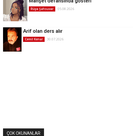
Manşet defansında gösteri
05.08.2026
Rüya Şahsuvar
Arif olan ders alır
30.07.2026
Cemil Kenar
ÇOK OKUNANLAR