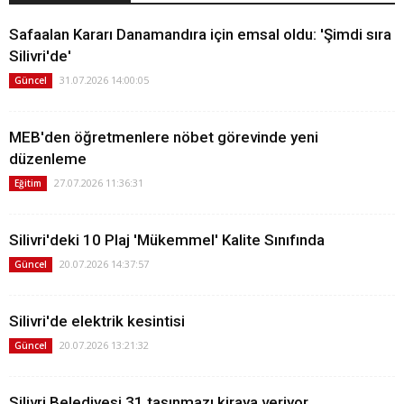
Safaalan Kararı Danamandıra için emsal oldu: 'Şimdi sıra
Silivri'de'
31.07.2026 14:00:05
Güncel
MEB'den öğretmenlere nöbet görevinde yeni
düzenleme
27.07.2026 11:36:31
Eğitim
Silivri'deki 10 Plaj 'Mükemmel' Kalite Sınıfında
20.07.2026 14:37:57
Güncel
Silivri'de elektrik kesintisi
20.07.2026 13:21:32
Güncel
Silivri Belediyesi 31 taşınmazı kiraya veriyor