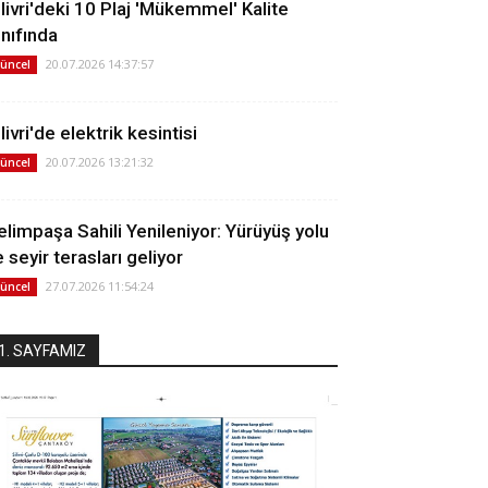
ilivri'deki 10 Plaj 'Mükemmel' Kalite
ınıfında
20.07.2026 14:37:57
üncel
livri'de elektrik kesintisi
20.07.2026 13:21:32
üncel
elimpaşa Sahili Yenileniyor: Yürüyüş yolu
 seyir terasları geliyor
27.07.2026 11:54:24
üncel
1. SAYFAMIZ