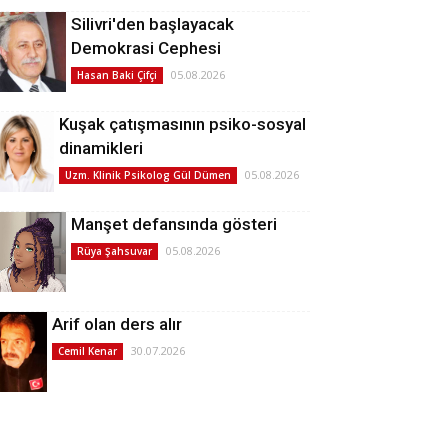
Silivri'den başlayacak
Demokrasi Cephesi
05.08.2026
Hasan Baki Çifçi
Kuşak çatışmasının psiko-sosyal
dinamikleri
05.08.2026
Uzm. Klinik Psikolog Gül Dümen
Manşet defansında gösteri
05.08.2026
Rüya Şahsuvar
Arif olan ders alır
30.07.2026
Cemil Kenar