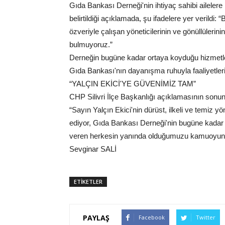
Gıda Bankası Derneği'nin ihtiyaç sahibi ailele
belirtildiği açıklamada, şu ifadelere yer verildi
özveriyle çalışan yöneticilerinin ve gönüllüleri
bulmuyoruz.”
Derneğin bugüne kadar ortaya koyduğu hizmetlerin
Gıda Bankası'nın dayanışma ruhuyla faaliyetleri
“YALÇIN EKİCİ'YE GÜVENİMİZ TAM”
CHP Silivri İlçe Başkanlığı açıklamasının sonund
“Sayın Yalçın Ekici'nin dürüst, ilkeli ve temiz 
ediyor, Gıda Bankası Derneği'nin bugüne kada
veren herkesin yanında olduğumuzu kamuoyuna
Sevginar SALİ
ETİKETLER
PAYLAŞ
Facebook
Twitter