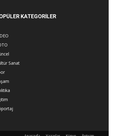
OPÜLER KATEGORİLER
İDEO
OTO
üncel
ltür Sanat
por
aşam
litika
itim
öportaj
Anasayfa
Yazarlar
Künye
İletişim