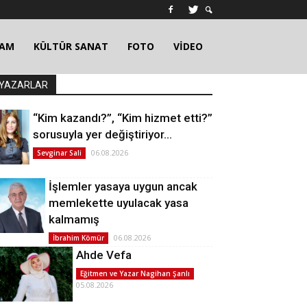
ŞAM
KÜLTÜR SANAT
FOTO
VİDEO
YAZARLAR
“Kim kazandı?”, “Kim hizmet etti?”
sorusuyla yer değiştiriyor…
06.08.2026
Sevginar Sali
İşlemler yasaya uygun ancak
memlekette uyulacak yasa
kalmamış
06.08.2026
İbrahim Kömür
Ahde Vefa
Eğitmen ve Yazar Nagihan Şanlı
05.08.2026