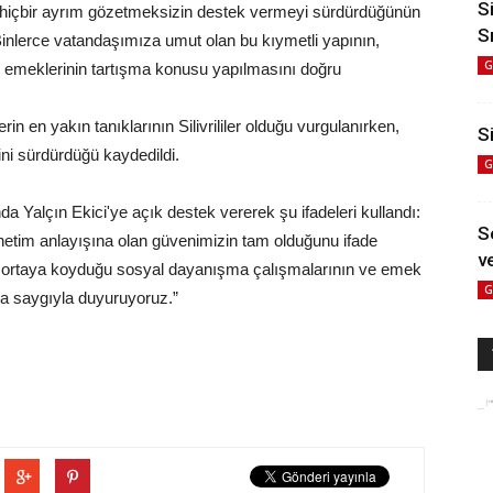
S
re hiçbir ayrım gözetmeksizin destek vermeyi sürdürdüğünün
S
: “Binlerce vatandaşımıza umut olan bu kıymetli yapının,
G
nin emeklerinin tartışma konusu yapılmasını doğru
 en yakın tanıklarının Silivrililer olduğu vurgulanırken,
Si
ni sürdürdüğü kaydedildi.
G
a Yalçın Ekici'ye açık destek vererek şu ifadeleri kullandı:
S
yönetim anlayışına olan güvenimizin tam olduğunu ifade
ve
r ortaya koyduğu sosyal dayanışma çalışmalarının ve emek
G
 saygıyla duyuruyoruz.”