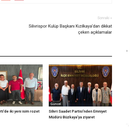
Sonraki »
Silivrispor Kulüp Başkanı Kızılkaya’dan dikkat
çeken açıklamalar
Güncel
rti'de iki yeni isim rozet
Silivri Saadet Partisi'nden Emniyet
Müdürü Büzkaya'ya ziyaret