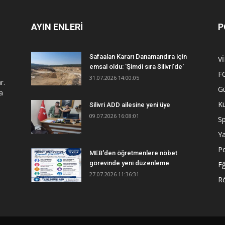
AYIN ENLERİ
P
Safaalan Kararı Danamandıra için
V
emsal oldu: 'Şimdi sıra Silivri'de'
F
31.07.2026 14:00:05
r.
G
a
Kü
Silivri ADD ailesine yeni üye
09.07.2026 16:08:01
S
Y
Po
MEB'den öğretmenlere nöbet
görevinde yeni düzenleme
Eğ
27.07.2026 11:36:31
R