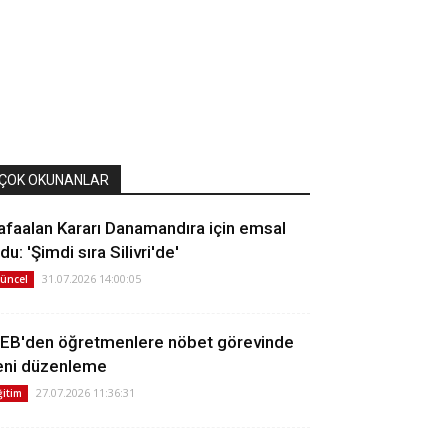
ÇOK OKUNANLAR
afaalan Kararı Danamandıra için emsal
du: 'Şimdi sıra Silivri'de'
31.07.2026 14:00:05
üncel
EB'den öğretmenlere nöbet görevinde
eni düzenleme
27.07.2026 11:36:31
ğitim