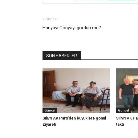
« Önceki
Hanyayı Gonyayı gördün mü?
SON HABERLER
Güncel
Güncel
Silivri AK Parti'den büyüklere gönül
Silivri AK Pa
ziyareti
taktı