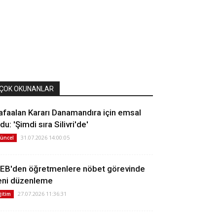
ÇOK OKUNANLAR
afaalan Kararı Danamandıra için emsal
du: 'Şimdi sıra Silivri'de'
31.07.2026 14:00:05
üncel
EB'den öğretmenlere nöbet görevinde
eni düzenleme
27.07.2026 11:36:31
ğitim