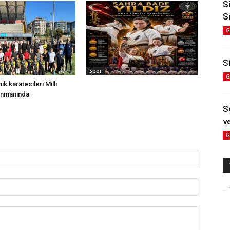
S
S
G
Si
Spor
G
nik karatecileri Milli
enmanında
S
ve
G