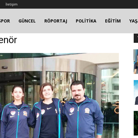
İletişim
SPOR
GÜNCEL
RÖPORTAJ
POLİTİKA
EĞİTİM
YA
renör