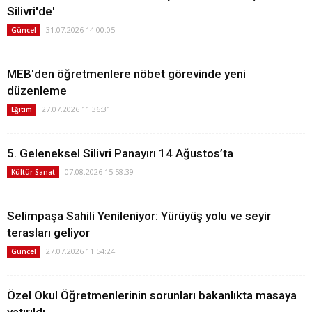
Silivri'de'
31.07.2026 14:00:05
Güncel
MEB'den öğretmenlere nöbet görevinde yeni
düzenleme
27.07.2026 11:36:31
Eğitim
5. Geleneksel Silivri Panayırı 14 Ağustos’ta
07.08.2026 15:58:39
Kültür Sanat
Selimpaşa Sahili Yenileniyor: Yürüyüş yolu ve seyir
terasları geliyor
27.07.2026 11:54:24
Güncel
Özel Okul Öğretmenlerinin sorunları bakanlıkta masaya
yatırıldı