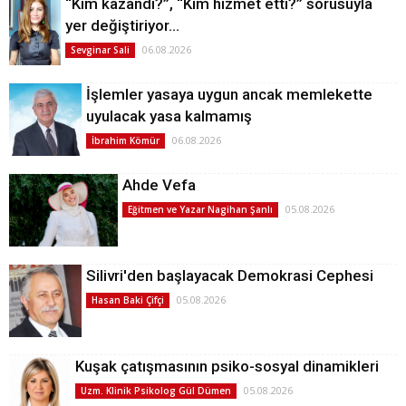
“Kim kazandı?”, “Kim hizmet etti?” sorusuyla
yer değiştiriyor…
06.08.2026
Sevginar Sali
İşlemler yasaya uygun ancak memlekette
uyulacak yasa kalmamış
06.08.2026
İbrahim Kömür
Ahde Vefa
05.08.2026
Eğitmen ve Yazar Nagihan Şanlı
Silivri'den başlayacak Demokrasi Cephesi
05.08.2026
Hasan Baki Çifçi
Kuşak çatışmasının psiko-sosyal dinamikleri
05.08.2026
Uzm. Klinik Psikolog Gül Dümen