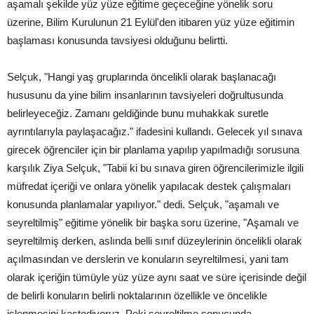
aşamalı şekilde yüz yüze eğitime geçeceğine yönelik soru
üzerine, Bilim Kurulunun 21 Eylül'den itibaren yüz yüze eğitimin
başlaması konusunda tavsiyesi olduğunu belirtti.
Selçuk, "Hangi yaş gruplarında öncelikli olarak başlanacağı
hususunu da yine bilim insanlarının tavsiyeleri doğrultusunda
belirleyeceğiz. Zamanı geldiğinde bunu muhakkak suretle
ayrıntılarıyla paylaşacağız." ifadesini kullandı. Gelecek yıl sınava
girecek öğrenciler için bir planlama yapılıp yapılmadığı sorusuna
karşılık Ziya Selçuk, "Tabii ki bu sınava giren öğrencilerimizle ilgili
müfredat içeriği ve onlara yönelik yapılacak destek çalışmaları
konusunda planlamalar yapılıyor." dedi. Selçuk, "aşamalı ve
seyreltilmiş" eğitime yönelik bir başka soru üzerine, "Aşamalı ve
seyreltilmiş derken, aslında belli sınıf düzeylerinin öncelikli olarak
açılmasından ve derslerin ve konuların seyreltilmesi, yani tam
olarak içeriğin tümüyle yüz yüze aynı saat ve süre içerisinde değil
de belirli konuların belirli noktalarının özellikle ve öncelikle
işlenmesini kastediyoruz. Peki seyreltilme sonucunda