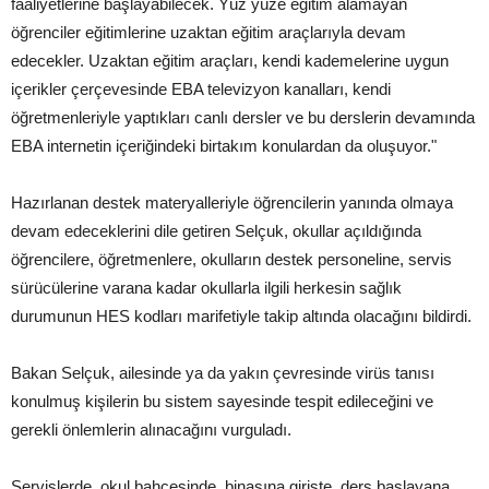
faaliyetlerine başlayabilecek. Yüz yüze eğitim alamayan
öğrenciler eğitimlerine uzaktan eğitim araçlarıyla devam
edecekler. Uzaktan eğitim araçları, kendi kademelerine uygun
içerikler çerçevesinde EBA televizyon kanalları, kendi
öğretmenleriyle yaptıkları canlı dersler ve bu derslerin devamında
EBA internetin içeriğindeki birtakım konulardan da oluşuyor."
Hazırlanan destek materyalleriyle öğrencilerin yanında olmaya
devam edeceklerini dile getiren Selçuk, okullar açıldığında
öğrencilere, öğretmenlere, okulların destek personeline, servis
sürücülerine varana kadar okullarla ilgili herkesin sağlık
durumunun HES kodları marifetiyle takip altında olacağını bildirdi.
Bakan Selçuk, ailesinde ya da yakın çevresinde virüs tanısı
konulmuş kişilerin bu sistem sayesinde tespit edileceğini ve
gerekli önlemlerin alınacağını vurguladı.
Servislerde, okul bahçesinde, binasına girişte, ders başlayana