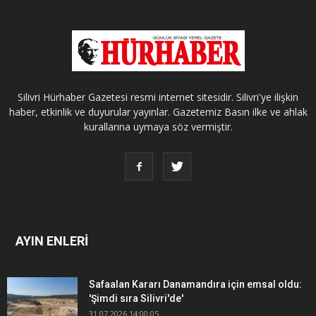
Silivri Hürhaber Gazetesi resmi internet sitesidir. Silivri'ye ilişkin
haber, etkinlik ve duyurular yayınlar. Gazetemiz Basın ilke ve ahlak
kurallarına uymaya söz vermiştir.
AYIN ENLERİ
Safaalan Kararı Danamandıra için emsal oldu:
'Şimdi sıra Silivri'de'
31.07.2026 14:00:05