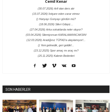
Cemil Kenar
(30.07.2026) Arif olan ders alır
(15.07.2026) İstişare eden zarar etmez
() Hanyayı Gonyayı gördün mü?
(18.06.2026) Silivri Gibiyiz…
(27.04.2026) Arka sokaklarda neler oluyor?
(03.04.2026) Silemiyorsan KARALAMAYACAKSIN!
(12.03.2026) Aradığınız TÜFAD’a ulaşılamıyor!...
() Yeni gelmedik, geri geldik!...
(23.12.2025) Spor amaç mı araç mı?
(25.11.2025) Kalenin Bedenleri
SON HABERLER