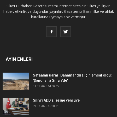
Silivri Hürhaber Gazetesi resmi internet sitesidir. Silivri'ye ilişkin
haber, etkinlik ve duyurular yayınlar. Gazetemiz Basın ilke ve ahlak
kurallarına uymaya söz vermiştir.
AYIN ENLERİ
Safaalan Kararı Danamandıra için emsal oldu:
'Şimdi sıra Silivri'de'
31.07.2026 14:00:05
Silivri ADD ailesine yeni üye
09.07.2026 16:08:01