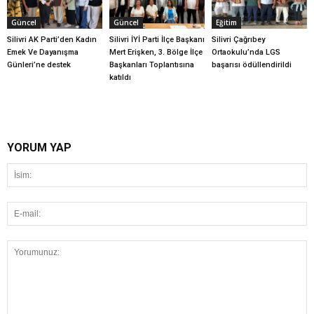
Güncel
Güncel
Eğitim
Silivri AK Parti’den Kadın
Silivri İYİ Parti İlçe Başkanı
Silivri Çağrıbey
Emek Ve Dayanışma
Mert Erişken, 3. Bölge İlçe
Ortaokulu’nda LGS
Günleri’ne destek
Başkanları Toplantısına
başarısı ödüllendirildi
katıldı
YORUM YAP