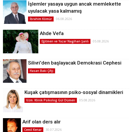
İşlemler yasaya uygun ancak memlekette
uyulacak yasa kalmamış
06.08.2026
İbrahim Kömür
Ahde Vefa
05.08.2026
Eğitmen ve Yazar Nagihan Şanlı
Silivri'den başlayacak Demokrasi Cephesi
Hasan Baki Çifçi
Kuşak çatışmasının psiko-sosyal dinamikleri
05.08.2026
Uzm. Klinik Psikolog Gül Dümen
Arif olan ders alır
30.07.2026
Cemil Kenar