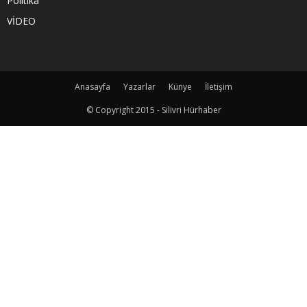
Politika
VİDEO
Anasayfa
Yazarlar
Künye
İletişim
© Copyright 2015 - Silivri Hürhaber