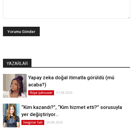
YAZARLAR
Yapay zeka doğal itimatla görüldü (mü
acaba?)
07.08.2026
Rüya Şahsuvar
“Kim kazandı?”, “Kim hizmet etti?” sorusuyla
yer değiştiriyor…
06.08.2026
Sevginar Sali