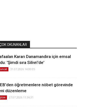
ÇOK OKUNANLAR
afaalan Kararı Danamandıra için emsal
du: 'Şimdi sıra Silivri'de'
31.07.2026 14:00:05
üncel
EB'den öğretmenlere nöbet görevinde
eni düzenleme
27.07.2026 11:36:31
ğitim