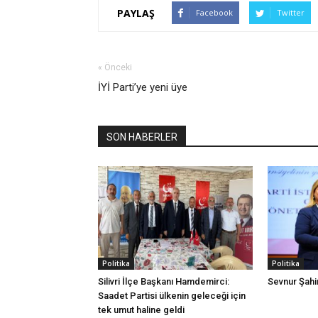
PAYLAŞ
Facebook
Twitter
« Önceki
İYİ Parti’ye yeni üye
SON HABERLER
Politika
Politika
Silivri İlçe Başkanı Hamdemirci:
Sevnur Şahin
Saadet Partisi ülkenin geleceği için
tek umut haline geldi