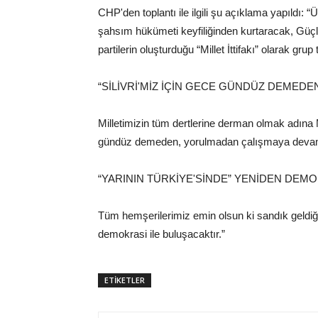
CHP'den toplantı ile ilgili şu açıklama yapıldı:
şahsım hükümeti keyfiliğinden kurtaracak, Güçle
partilerin oluşturduğu “Millet İttifakı” olarak gru
“SİLİVRİ'MİZ İÇİN GECE GÜNDÜZ DEMEDE
Milletimizin tüm dertlerine derman olmak adına Mil
gündüz demeden, yorulmadan çalışmaya deva
“YARININ TÜRKİYE'SİNDE” YENİDEN DEMO
Tüm hemşerilerimiz emin olsun ki sandık geldiği
demokrasi ile buluşacaktır.”
ETİKETLER