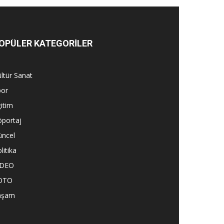
OPÜLER KATEGORİLER
ltür Sanat
por
itim
öportaj
üncel
litika
İDEO
OTO
aşam