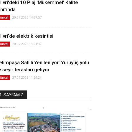
ilivri'deki 10 Plaj 'Mükemmel' Kalite
ınıfında
20.07.2026 14:37:57
üncel
livri'de elektrik kesintisi
20.07.2026 13:21:32
üncel
elimpaşa Sahili Yenileniyor: Yürüyüş yolu
 seyir terasları geliyor
27.07.2026 11:54:24
üncel
1. SAYFAMIZ