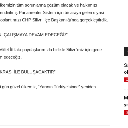
 “Ülkemizin tüm sorunlarına çözüm olacak ve halkımızı
ndirilmiş Parlamenter Sistem için bir araya gelen siyasi
p toplantımızı CHP Silivri İlçe Başkanlığı'nda gerçekleştirdik.
N, ÇALIŞMAYA DEVAM EDECEĞİZ”
let İttifakı paydaşlarımızla birlikte Silivri'miz için gece
m edeceğiz.
S
ol
KRASİ İLE BULUŞACAKTIR”
G
 gün güzel ülkemiz, “Yarının Türkiye'sinde” yeniden
M
y
E