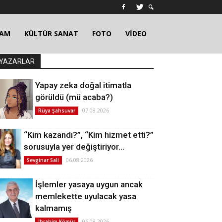
ŞAM
KÜLTÜR SANAT
FOTO
VİDEO
YAZARLAR
Yapay zeka doğal itimatla
görüldü (mü acaba?)
07.08.2026
Rüya Şahsuvar
“Kim kazandı?”, “Kim hizmet etti?”
sorusuyla yer değiştiriyor…
06.08.2026
Sevginar Sali
İşlemler yasaya uygun ancak
memlekette uyulacak yasa
kalmamış
06.08.2026
İbrahim Kömür