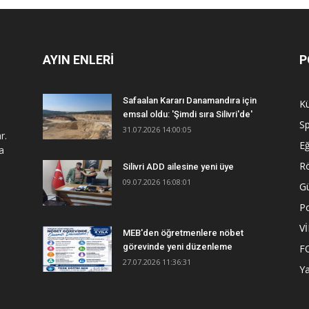
AYIN ENLERİ
P
Safaalan Kararı Danamandıra için
Kü
emsal oldu: 'Şimdi sıra Silivri'de'
S
31.07.2026 14:00:05
r.
Eğ
a
R
Silivri ADD ailesine yeni üye
09.07.2026 16:08:01
G
Po
V
MEB'den öğretmenlere nöbet
görevinde yeni düzenleme
F
27.07.2026 11:36:31
Y