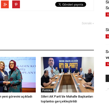
S
S
G
Sonraki »
Si
G
S
ve
G
Politika
 yeni görevini açıkladı
Silivri AK Parti’de Mahalle Başkanları
toplantısı gerçekleştirildi