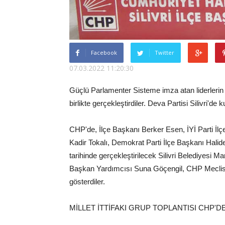
Facebook
Twitter
07.03.2022 11:20:30
Güçlü Parlamenter Sisteme imza atan liderlerin Si
birlikte gerçekleştirdiler. Deva Partisi Silivri'd
CHP'de, İlçe Başkanı Berker Esen, İYİ Parti İl
Kadir Tokalı, Demokrat Parti İlçe Başkanı Halide
tarihinde gerçekleştirilecek Silivri Belediyesi Ma
Başkan Yardımcısı Suna Göçengil, CHP Meclis Üy
gösterdiler.
MİLLET İTTİFAKI GRUP TOPLANTISI CHP'D