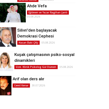
Ahde Vefa
Eğitmen ve Yazar Nagihan Şanlı
05.08.2026
Silivri'den başlayacak
Demokrasi Cephesi
05.08.2026
Hasan Baki Çifçi
Kuşak çatışmasının psiko-sosyal
dinamikleri
05.08.2026
Uzm. Klinik Psikolog Gül Dümen
Arif olan ders alır
30.07.2026
Cemil Kenar