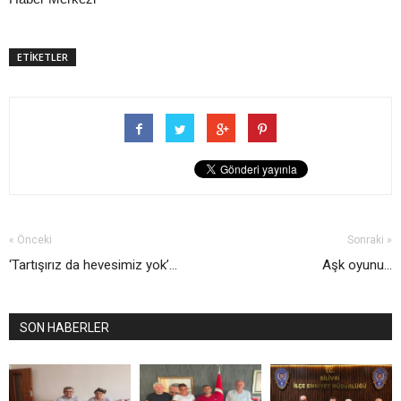
ETİKETLER
« Önceki
Sonraki »
‘Tartışırız da hevesimiz yok’...
Aşk oyunu...
SON HABERLER