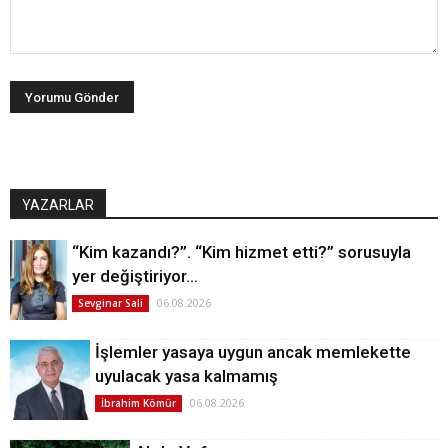
YAZARLAR
“Kim kazandı?”. “Kim hizmet etti?” sorusuyla
yer değiştiriyor…
06.08.2026
Sevginar Sali
İşlemler yasaya uygun ancak memlekette
uyulacak yasa kalmamış
06.08.2026
İbrahim Kömür