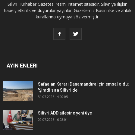
Silivri Hürhaber Gazetesi resmi internet sitesidir. Silivri'ye ilişkin
haber, etkinlik ve duyurular yayınlar. Gazetemiz Basın ilke ve ahlak
kurallarına uymaya söz vermiştir.
AYIN ENLERİ
Safaalan Kararı Danamandıra için emsal oldu:
'Şimdi sıra Silivri'de'
31.07.2026 14:00:05
Silivri ADD ailesine yeni üye
09.07.2026 16:08:01