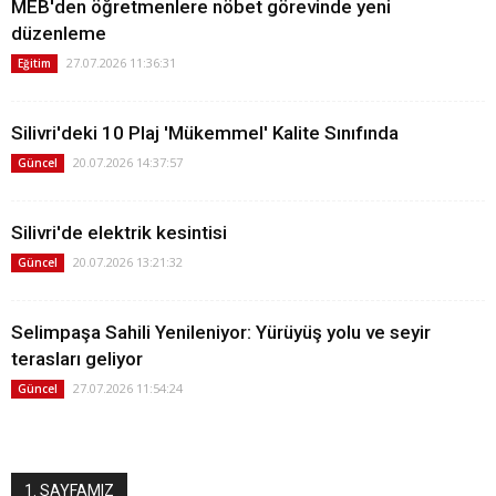
MEB'den öğretmenlere nöbet görevinde yeni
düzenleme
27.07.2026 11:36:31
Eğitim
Silivri'deki 10 Plaj 'Mükemmel' Kalite Sınıfında
20.07.2026 14:37:57
Güncel
Silivri'de elektrik kesintisi
20.07.2026 13:21:32
Güncel
Selimpaşa Sahili Yenileniyor: Yürüyüş yolu ve seyir
terasları geliyor
27.07.2026 11:54:24
Güncel
1. SAYFAMIZ