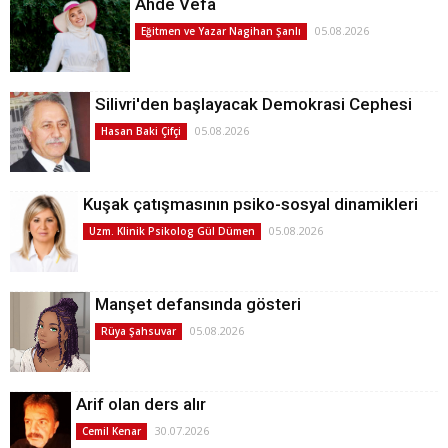
Ahde Vefa
05.08.2026
Eğitmen ve Yazar Nagihan Şanlı
Silivri'den başlayacak Demokrasi Cephesi
05.08.2026
Hasan Baki Çifçi
Kuşak çatışmasının psiko-sosyal dinamikleri
05.08.2026
Uzm. Klinik Psikolog Gül Dümen
Manşet defansında gösteri
05.08.2026
Rüya Şahsuvar
Arif olan ders alır
30.07.2026
Cemil Kenar