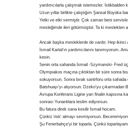
yardımcılarla çalışmak istemezler. İstikbalden 
Uzun yıllar birlikte çalıştığım Şansal Büyüka 
Yetki ve etki vermiştir. Çok zaman beni servisle b
mesleğimde ileri götürmüştür. Ta ki meslekten a
Ancak başka mesleklerde de vardır. Hep ikinc
İsmail Kartal'ın yardımcılarını tanımıyorum. Ama
kesin.
Senin orta sahanda İsmail -Szymanski- Fred üç
Olympıakos maçına çıktıktan bir süre sonra bozu
sokuyorsun. Sonra bırak santrforu orta sahada
Batshuayı'yı alıyorsun. Dzeko'yu çıkarmadan 
Avrupa Konferans Ligine yarı finalin kapısına ka
sonrası Yunanlılara teslim ediyorsun.
Bu fatura direk sana kesilir İsmail hocam.
Çünkü 'risk' almayı sevmiyorsun. Beceremiyor
Şu Fenerbahçe'yi bir toparla. Çünkü toparlayamaz