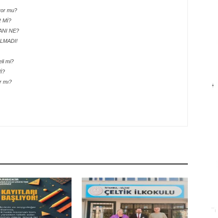
yor mu?
R Mİ?
LANI NE?
LMADI!
li mi?
İ?
r mı?