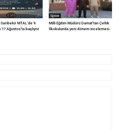
Eğitim
p Sarıbekir MTAL'de 9.
Milli Eğitim Müdürü Damat’tan Çeltik
rı 17 Ağustos'ta başlıyor
İlkokulunda yeni dönem incelemesi