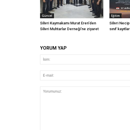
Güncel
Eğitim
Silivri Kaymakamı Murat Eren’den
Silivri Neci
Silivri Muhtarlar Derneği’ne ziyaret
sınıf kayıtla
YORUM YAP