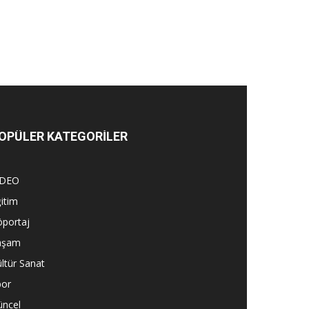
OPÜLER KATEGORİLER
İDEO
itim
öportaj
aşam
ltür Sanat
por
üncel