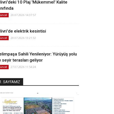
ilivri'deki 10 Plaj 'Mükemmel' Kalite
ınıfında
20.07.2026 14:37:57
üncel
livri'de elektrik kesintisi
20.07.2026 13:21:32
üncel
elimpaşa Sahili Yenileniyor: Yürüyüş yolu
 seyir terasları geliyor
27.07.2026 11:54:24
üncel
1. SAYFAMIZ