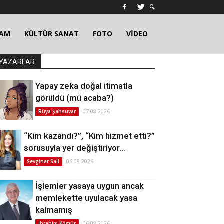
ŞAM
KÜLTÜR SANAT
FOTO
VİDEO
YAZARLAR
Yapay zeka doğal itimatla
görüldü (mü acaba?)
07.08.2026
Rüya Şahsuvar
“Kim kazandı?”, “Kim hizmet etti?”
sorusuyla yer değiştiriyor…
06.08.2026
Sevginar Sali
İşlemler yasaya uygun ancak
memlekette uyulacak yasa
kalmamış
06.08.2026
İbrahim Kömür