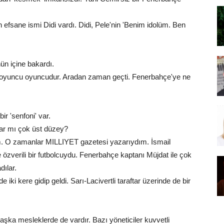
efsane ismi Didi vardı. Didi, Pele'nin 'Benim idolüm. Ben
n içine bakardı.
ız oyuncu oyuncudur. Aradan zaman geçti. Fenerbahçe'ye ne
r 'senfoni' var.
ar mı çok üst düzey?
ırım. O zamanlar MILLIYET gazetesi yazarıydım. İsmail
zverili bir futbolcuydu. Fenerbahçe kaptanı Müjdat ile çok
dılar.
ki kere gidip geldi. Sarı-Lacivertli taraftar üzerinde de bir
ka mesleklerde de vardır. Bazı yöneticiler kuvvetli