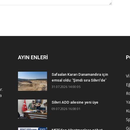
AYIN ENLERİ
P
Safaalan Kararı Danamandıra için
V
emsal oldu: 'Şimdi sıra Silivri'de'
Eğ
31.07.2026 14:00:05
r.
R
a
Y
Silivri ADD ailesine yeni üye
09.07.2026 16:08:01
Kü
S
G