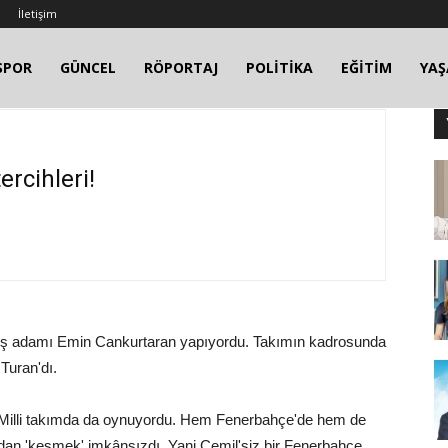
İletişim
SPOR
GÜNCEL
RÖPORTAJ
POLİTİKA
EĞİTİM
YA
ercihleri!
 iş adamı Emin Cankurtaran yapıyordu. Takımın kadrosunda
 Turan'dı.
u. Milli takımda da oynuyordu. Hem Fenerbahçe'de hem de
mdan 'kesmek' imkânsızdı. Yani Cemil'siz bir Fenerbahçe