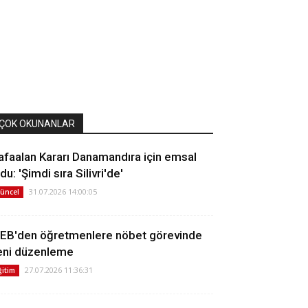
ÇOK OKUNANLAR
afaalan Kararı Danamandıra için emsal
du: 'Şimdi sıra Silivri'de'
31.07.2026 14:00:05
üncel
EB'den öğretmenlere nöbet görevinde
eni düzenleme
27.07.2026 11:36:31
ğitim