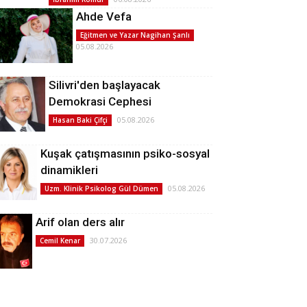
Ahde Vefa
Eğitmen ve Yazar Nagihan Şanlı
05.08.2026
Silivri'den başlayacak
Demokrasi Cephesi
05.08.2026
Hasan Baki Çifçi
Kuşak çatışmasının psiko-sosyal
dinamikleri
05.08.2026
Uzm. Klinik Psikolog Gül Dümen
Arif olan ders alır
30.07.2026
Cemil Kenar