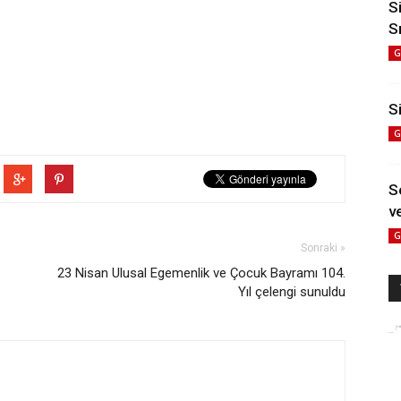
S
S
G
Si
G
S
ve
G
Sonraki »
23 Nisan Ulusal Egemenlik ve Çocuk Bayramı 104.
Yıl çelengi sunuldu