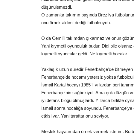
düşünülemezdi.
O zamanlar takımın başında Brezilya futbolunun 
onu örnek aldım' dediği futbolcuydu.
O da Cemil'i takımdan çıkarmaz ve onun gözünü
Yani kıymetli oyunculuk budur. Didi bile olsan
kıymetli oyuncular geldi. Ne kıymetli hocalar.
Yaklaşık uzun süredir Fenerbahçe'de bitmeyen bi
Fenerbahçe'de hocamı yetersiz yoksa futbolcul
İsmail Kartal hocayı 1985'lı yıllardan beri tan
Fenerbahçe'nin sağbekiydi. Ama çok düzgün ve ö
iyi defans bloğu olmuşlardı. Yıllarca birlikte oyna
İsmail sonra hocalığa soyundu. Fenerbahçe'ye de i
etkisi var. Yani taraftar onu seviyor.
Meslek hayatımdan örnek vermek isterim. Bu baş