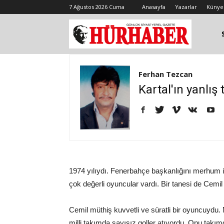
7 Ağustos 2026 Cuma
Anasayfa
Yazarlar
Künye
Ferhan Tezcan
Kartal'ın yanlış t
1974 yılıydı. Fenerbahçe başkanlığını merhum
çok değerli oyuncular vardı. Bir tanesi de Cemil
Cemil müthiş kuvvetli ve süratli bir oyuncuyd
milli takımda sayısız goller atıyordu. Onu takı