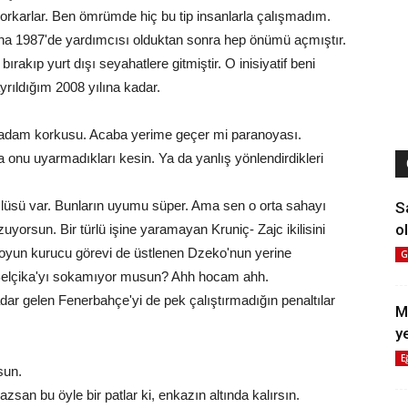
korkarlar. Ben ömrümde hiç bu tip insanlarla çalışmadım.
bana 1987'de yardımcısı olduktan sonra hep önümü açmıştır.
ırakıp yurt dışı seyahatlere gitmiştir. O inisiyatif beni
yrıldığım 2008 yılına kadar.
i adam korkusu. Acaba yerime geçer mi paranoyası.
 onu uyarmadıkları kesin. Ya da yanlış yönlendirdikleri
lüsü var. Bunların uyumu süper. Ama sen o orta sahayı
S
ol
yorsun. Bir türlü işine yaramayan Kruniç- Zajc ikilisini
 oyun kurucu görevi de üstlenen Dzeko'nun yerine
G
Belçika'yı sokamıyor musun? Ahh hocam ahh.
dar gelen Fenerbahçe'yi de pek çalıştırmadığın penaltılar
M
y
E
sun.
san bu öyle bir patlar ki, enkazın altında kalırsın.