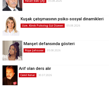
05.08.2026
Hasan Baki Çifçi
Kuşak çatışmasının psiko-sosyal dinamikleri
05.08.2026
Uzm. Klinik Psikolog Gül Dümen
Manşet defansında gösteri
05.08.2026
Rüya Şahsuvar
Arif olan ders alır
30.07.2026
Cemil Kenar