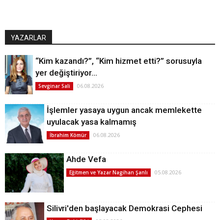
YAZARLAR
“Kim kazandı?”, “Kim hizmet etti?” sorusuyla
yer değiştiriyor…
06.08.2026
Sevginar Sali
İşlemler yasaya uygun ancak memlekette
uyulacak yasa kalmamış
06.08.2026
İbrahim Kömür
Ahde Vefa
05.08.2026
Eğitmen ve Yazar Nagihan Şanlı
Silivri'den başlayacak Demokrasi Cephesi