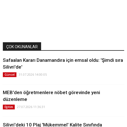
ÇOK OKUNANLAR
Safaalan Kararı Danamandıra için emsal oldu: 'Şimdi sıra
Silivri'de'
31.07.2026 14:00:05
Güncel
MEB'den öğretmenlere nöbet görevinde yeni
düzenleme
27.07.2026 11:36:31
Eğitim
Silivri'deki 10 Plaj 'Mükemmel' Kalite Sınıfında