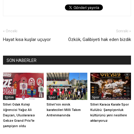
« Önceki
Sonraki »
Hayat kısa kuşlar uçuyor
Özkök, Galibiyeti hak eden bizdik
SON HABERLER
Eğitim
Spor
Spor
Silivri Odak Koleji
Silivri'nin minik
Silivri Karaca Karate Spor
öğrencisi Yağız Ali
karatecileri Milli Takım
Kulübü: Şampiyonluk
Daşcan, Uluslararası
Antrenmanında
kültürünü yeni nesillere
Gebze Grand Prix'te
aktarıyoruz
şampiyon oldu