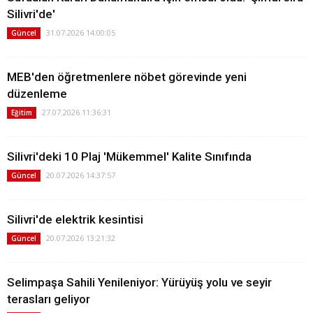
Silivri'de'
31.07.2026 14:00:05
Güncel
MEB'den öğretmenlere nöbet görevinde yeni
düzenleme
27.07.2026 11:36:31
Eğitim
Silivri'deki 10 Plaj 'Mükemmel' Kalite Sınıfında
20.07.2026 14:37:57
Güncel
Silivri'de elektrik kesintisi
20.07.2026 13:21:32
Güncel
Selimpaşa Sahili Yenileniyor: Yürüyüş yolu ve seyir
terasları geliyor