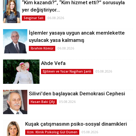
“Kim kazandı?”, “Kim hizmet etti?” sorusuyla
yer değiştiriyor…
06.08.2026
Sevginar Sali
İşlemler yasaya uygun ancak memlekette
uyulacak yasa kalmamış
06.08.2026
İbrahim Kömür
Ahde Vefa
05.08.2026
Eğitmen ve Yazar Nagihan Şanlı
Silivri'den başlayacak Demokrasi Cephesi
05.08.2026
Hasan Baki Çifçi
Kuşak çatışmasının psiko-sosyal dinamikleri
05.08.2026
Uzm. Klinik Psikolog Gül Dümen