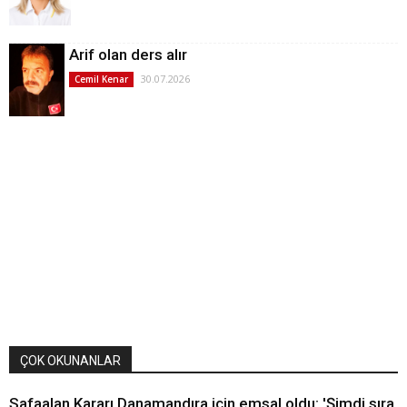
Arif olan ders alır
30.07.2026
Cemil Kenar
ÇOK OKUNANLAR
Safaalan Kararı Danamandıra için emsal oldu: 'Şimdi sıra