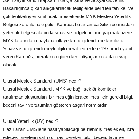
5544 sayılı kanun kapsamında Çalışma ve Sosyal Güvenlik
Bakanlığınca çıkarılan/çıkarılacak tebliğlerde belirtilen tehlikeli ve
çok tehlikeli işler sınıfındaki mesleklerde MYK Mesleki Yeterlilik
Belgesi zorunlu hale geldi. Kampüs bu anlamda Silivri'de mesleki
yeterlilik belgesi alanında sınav ve belgelendirme yapmak üzere
MYK tarafından onaylanan ilk yetkili belgelendirme kuruluşu.
Sınav ve belgelendirmeyle ilgili merak edilenlere 19 soruda yanıt
veren Kampüs, merakınızı giderirken ihtiyaçlarınıza da cevap
olacak.
Ulusal Meslek Standardı (UMS) nedir?
Ulusal Meslek Standardı, MYK ve bağlı sektör komiteleri
tarafından oluşturulan, bir mesleğin icra edilmesi için gerekli bilgi,
beceri, tavır ve tutumları gösteren asgari normlardır.
Ulusal Yeterlilik (UY) nedir?
Hazırlanan UMS'lerle nasıl yapılacağı belirlenmiş meslekleri, icra
edecek bireylerin sahip olması gereken bilgi, beceri, tavır ve