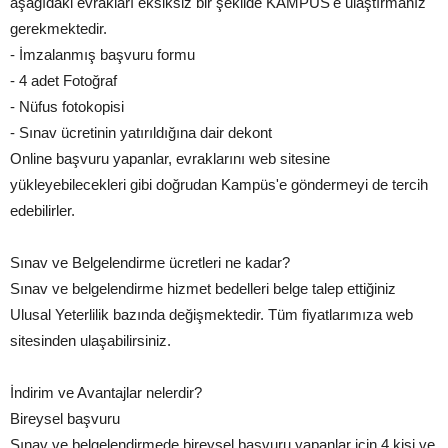
aşağıdaki evrakları eksiksiz bir şekilde KAMPÜS'e ulaştırmanız
gerekmektedir.
- İmzalanmış başvuru formu
- 4 adet Fotoğraf
- Nüfus fotokopisi
- Sınav ücretinin yatırıldığına dair dekont
Online başvuru yapanlar, evraklarını web sitesine
yükleyebilecekleri gibi doğrudan Kampüs'e göndermeyi de tercih
edebilirler.
Sınav ve Belgelendirme ücretleri ne kadar?
Sınav ve belgelendirme hizmet bedelleri belge talep ettiğiniz
Ulusal Yeterlilik bazında değişmektedir. Tüm fiyatlarımıza web
sitesinden ulaşabilirsiniz.
İndirim ve Avantajlar nelerdir?
Bireysel başvuru
Sınav ve belgelendirmede bireysel başvuru yapanlar için 4 kişi ve