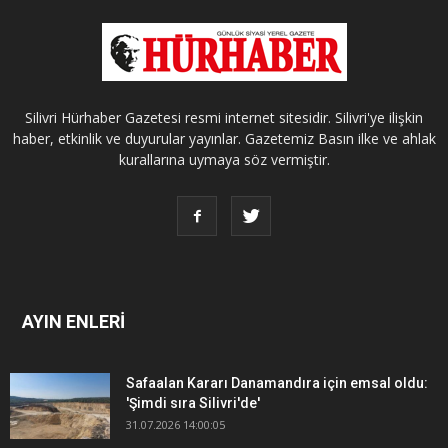
Silivri Hürhaber Gazetesi resmi internet sitesidir. Silivri'ye ilişkin
haber, etkinlik ve duyurular yayınlar. Gazetemiz Basın ilke ve ahlak
kurallarına uymaya söz vermiştir.
AYIN ENLERİ
Safaalan Kararı Danamandıra için emsal oldu:
'Şimdi sıra Silivri'de'
31.07.2026 14:00:05