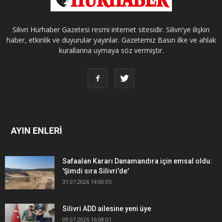
Silivri Hürhaber Gazetesi resmi internet sitesidir. Silivri'ye ilişkin
haber, etkinlik ve duyurular yayınlar. Gazetemiz Basın ilke ve ahlak
kurallarına uymaya söz vermiştir.
AYIN ENLERİ
Safaalan Kararı Danamandıra için emsal oldu:
'Şimdi sıra Silivri'de'
31.07.2026 14:00:05
Silivri ADD ailesine yeni üye
09.07.2026 16:08:01