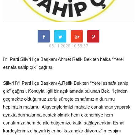
03.11.2020 10:55:37
İYİ Parti Silivri İlçe Başkanı Ahmet Refik Bek'ten halka “Yerel
esnafa sahip çık” çağrısı.
Silivri İYİ Parti İlçe Başkanı A.Refik Bek'ten “Yerel esnafa sahip
çık” çağrısı. Konuyla ilgili bir açıklamada bulunan Bek, “İçinden
geçmekte olduğumuz zorlu süreçte esnafımızın durumu
hepimizin malumu. Alışverişlerimizi mahalle esnafından yaparak
ayakta durmalarına destek olmak hem ekonomiye hem
esnafımıza hem de aile bütçemize katkı sağlayacaktır. Esnaf
kardeşlerimize hayırlı işler bol kazançlar diliyoruz” mesajını