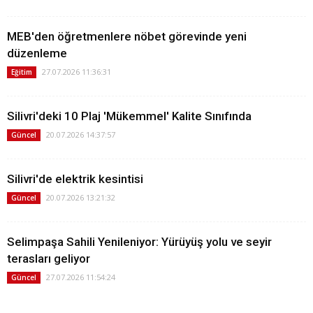
MEB'den öğretmenlere nöbet görevinde yeni
düzenleme
27.07.2026 11:36:31
Eğitim
Silivri'deki 10 Plaj 'Mükemmel' Kalite Sınıfında
20.07.2026 14:37:57
Güncel
Silivri'de elektrik kesintisi
20.07.2026 13:21:32
Güncel
Selimpaşa Sahili Yenileniyor: Yürüyüş yolu ve seyir
terasları geliyor
27.07.2026 11:54:24
Güncel