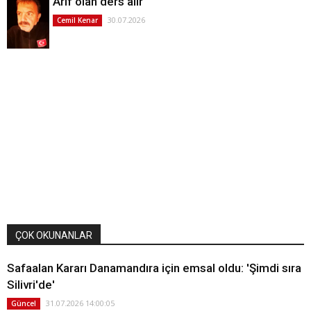
Arif olan ders alır
30.07.2026
Cemil Kenar
ÇOK OKUNANLAR
Safaalan Kararı Danamandıra için emsal oldu: 'Şimdi sıra
Silivri'de'
31.07.2026 14:00:05
Güncel