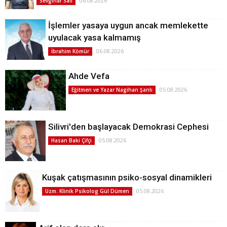
06.08.2026
Sevginar Sali
İşlemler yasaya uygun ancak memlekette
uyulacak yasa kalmamış
06.08.2026
İbrahim Kömür
Ahde Vefa
05.08.2026
Eğitmen ve Yazar Nagihan Şanlı
Silivri'den başlayacak Demokrasi Cephesi
05.08.2026
Hasan Baki Çifçi
Kuşak çatışmasının psiko-sosyal dinamikleri
05.08.2026
Uzm. Klinik Psikolog Gül Dümen