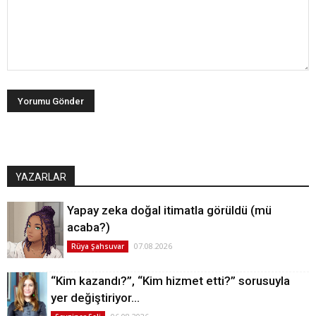
YAZARLAR
Yapay zeka doğal itimatla görüldü (mü
acaba?)
07.08.2026
Rüya Şahsuvar
“Kim kazandı?”, “Kim hizmet etti?” sorusuyla
yer değiştiriyor…