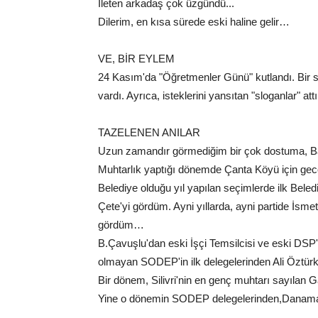
İleten arkadaş çok üzgündü...
Dilerim, en kısa sürede eski haline gelir…
VE, BİR EYLEM
24 Kasım'da "Öğretmenler Günü" kutlandı. Bir s
vardı. Ayrıca, isteklerini yansıtan "sloganlar" a
TAZELENEN ANILAR
Uzun zamandır görmediğim bir çok dostuma, B
Muhtarlık yaptığı dönemde Çanta Köyü için ge
Belediye olduğu yıl yapılan seçimlerde ilk Bele
Çete'yi gördüm. Ayni yıllarda, ayni partide İsmet 
gördüm…
B.Çavuşlu'dan eski İşçi Temsilcisi ve eski DSP'
olmayan SODEP'in ilk delegelerinden Ali Öztür
Bir dönem, Silivri'nin en genç muhtarı sayılan G
Yine o dönemin SODEP delegelerinden,Danama
…