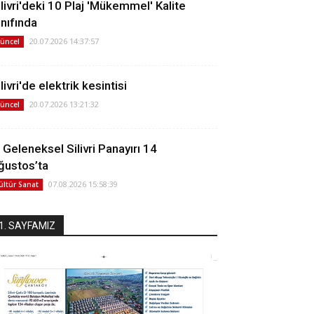
ilivri'deki 10 Plaj 'Mükemmel' Kalite
ınıfında
20.07.2026 14:37:57
üncel
livri'de elektrik kesintisi
20.07.2026 13:21:32
üncel
. Geleneksel Silivri Panayırı 14
ğustos’ta
07.08.2026 15:58:39
ültür Sanat
1. SAYFAMIZ