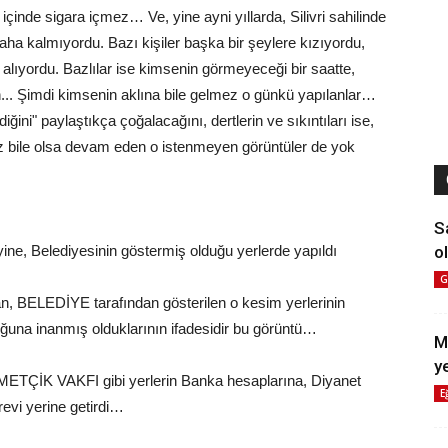
çinde sigara içmez… Ve, yine ayni yıllarda, Silivri sahilinde
ha kalmıyordu. Bazı kişiler başka bir şeylere kızıyordu,
alıyordu. Bazlılar ise kimsenin görmeyeceği bir saatte,
... Şimdi kimsenin aklına bile gelmez o günkü yapılanlar…
ğini" paylaştıkça çoğalacağını, dertlerin ve sıkıntıları ise,
z bile olsa devam eden o istenmeyen görüntüler de yok
S
ol
 yine, Belediyesinin göstermiş olduğu yerlerde yapıldı
G
an, BELEDİYE tarafından gösterilen o kesim yerlerinin
ğuna inanmış olduklarının ifadesidir bu görüntü…
M
y
ETÇİK VAKFI gibi yerlerin Banka hesaplarına, Diyanet
E
örevi yerine getirdi…