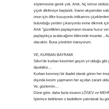
söylemesine gerek yok. Artık, hiç kimse otobüs i
çiçek dikilmeye başlandı. İnanın akşamdan saba
onun için öfke kusuyordu intikamını çiçeklerden 
bulunduğu yerden çıkarıyordu evine dikmek için
Artık "güzellikleri paylaşmanın insana huzur verdi
paylaştıkça azalacağının bilincinde insanlar…A
olacaktır. Buna yürekten inanıyorum.
VE, KURBAN BAYRAMI
Silivri'de kurban kesimleri geçen yıl olduğu gibi
diyebiliriz…
Kurban kesmeyi bir ibadet olarak gören her ins
dışında kesim yapmanın her açıdan zararlı oldu
Ve, gözlemim…
Düne göre, daha fazla insanın LÖSEV ve MEHM
İşlerince belirlenen o bedellerin yatırılarak bu g