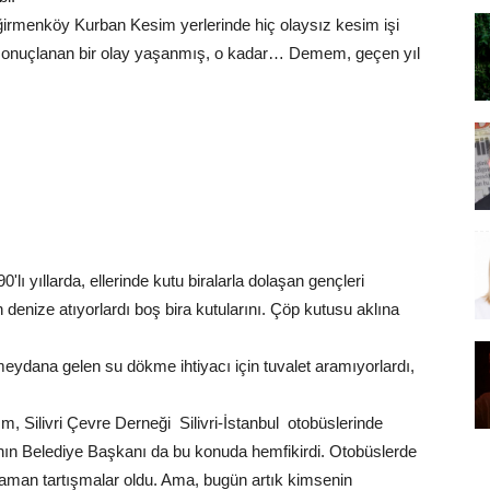
rmenköy Kurban Kesim yerlerinde hiç olaysız kesim işi
sonuçlanan bir olay yaşanmış, o kadar… Demem, geçen yıl
0'lı yıllarda, ellerinde kutu biralarla dolaşan gençleri
 denize atıyorlardı boş bira kutularını. Çöp kutusu aklına
 meydana gelen su dökme ihtiyacı için tuvalet aramıyorlardı,
, Silivri Çevre Derneği Silivri-İstanbul otobüslerinde
ın Belediye Başkanı da bu konuda hemfikirdi. Otobüslerde
man tartışmalar oldu. Ama, bugün artık kimsenin