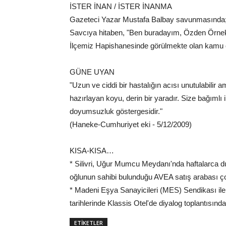
İSTER İNAN / İSTER İNANMA
Gazeteci Yazar Mustafa Balbay savunmasında
Savcıya hitaben, "Ben buradayım, Özden Örne
İlçemiz Hapishanesinde görülmekte olan kamu 
GÜNE UYAN
"Uzun ve ciddi bir hastalığın acısı unutulabilir
hazırlayan koyu, derin bir yaradır. Size bağımlı
doyumsuzluk göstergesidir."
(Haneke-Cumhuriyet eki - 5/12/2009)
KISA-KISA…
* Silivri, Uğur Mumcu Meydanı'nda haftalarca 
oğlunun sahibi bulunduğu AVEA satış arabası ç
* Madeni Eşya Sanayicileri (MES) Sendikası ile 
tarihlerinde Klassis Otel'de diyalog toplantısı
ETİKETLER