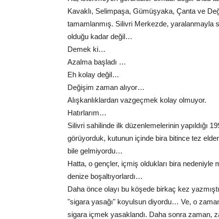
Kavaklı, Selimpaşa, Gümüşyaka, Çanta ve Deği
tamamlanmış. Silivri Merkezde, yaralanmayla 
olduğu kadar değil…
Demek ki…
Azalma başladı …
Eh kolay değil…
Değişim zaman alıyor…
Alışkanlıklardan vazgeçmek kolay olmuyor.
Hatırlarım…
Silivri sahilinde ilk düzenlemelerinin yapıldığı 199
görüyorduk, kutunun içinde bira bitince tez elden
bile gelmiyordu…
Hatta, o gençler, içmiş oldukları bira nedeniyle
denize boşaltıyorlardı…
Daha önce olayı bu köşede birkaç kez yazmıştım
"sigara yasağı" koyulsun diyordu… Ve, o zaman
sigara içmek yasaklandı. Daha sonra zaman, za