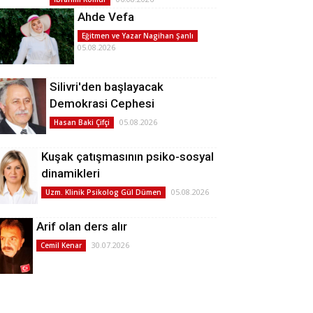
Ahde Vefa
Eğitmen ve Yazar Nagihan Şanlı
05.08.2026
Silivri'den başlayacak
Demokrasi Cephesi
05.08.2026
Hasan Baki Çifçi
Kuşak çatışmasının psiko-sosyal
dinamikleri
05.08.2026
Uzm. Klinik Psikolog Gül Dümen
Arif olan ders alır
30.07.2026
Cemil Kenar