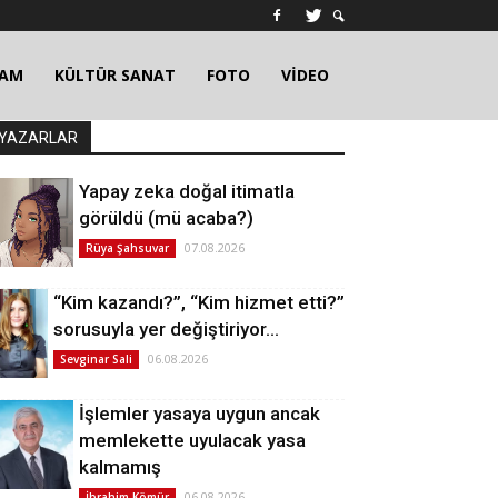
ŞAM
KÜLTÜR SANAT
FOTO
VİDEO
YAZARLAR
Yapay zeka doğal itimatla
görüldü (mü acaba?)
07.08.2026
Rüya Şahsuvar
“Kim kazandı?”, “Kim hizmet etti?”
sorusuyla yer değiştiriyor…
06.08.2026
Sevginar Sali
İşlemler yasaya uygun ancak
memlekette uyulacak yasa
kalmamış
06.08.2026
İbrahim Kömür