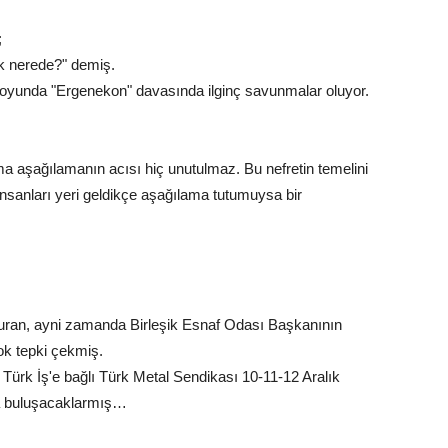
;
k nerede?" demiş.
oyunda "Ergenekon" davasında ilginç savunmalar oluyor.
 ama aşağılamanın acısı hiç unutulmaz. Bu nefretin temelini
 insanları yeri geldikçe aşağılama tutumuysa bir
duran, ayni zamanda Birleşik Esnaf Odası Başkanının
ok tepki çekmiş.
Türk İş'e bağlı Türk Metal Sendikası 10-11-12 Aralık
nda buluşacaklarmış…