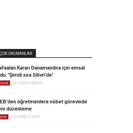
ÇOK OKUNANLAR
afaalan Kararı Danamandıra için emsal
du: 'Şimdi sıra Silivri'de'
31.07.2026 14:00:05
üncel
EB'den öğretmenlere nöbet görevinde
eni düzenleme
27.07.2026 11:36:31
ğitim