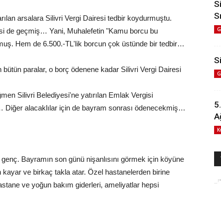
S
S
rılan arsalara Silivri Vergi Dairesi tedbir koydurmuştu.
G
desi de geçmiş… Yani, Muhalefetin "Kamu borcu bu
muş. Hem de 6.500.-TL'lik borcun çok üstünde bir tedbir…
Si
n bütün paralar, o borç ödenene kadar Silivri Vergi Dairesi
G
n Silivri Belediyesi'ne yatırılan Emlak Vergisi
5
ş… Diğer alacaklılar için de bayram sonrası ödenecekmiş…
A
K
ı genç. Bayramın son günü nişanlısını görmek için köyüne
n kayar ve birkaç takla atar. Özel hastanelerden birine
Hastane ve yoğun bakım giderleri, ameliyatlar hepsi