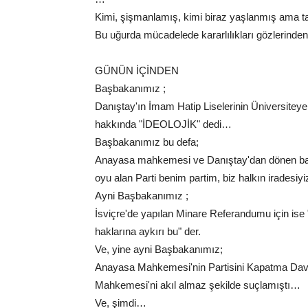
Kimi, şişmanlamış, kimi biraz yaşlanmış ama t
Bu uğurda mücadelede kararlılıkları gözlerinde
GÜNÜN İÇİNDEN
Başbakanımız ;
Danıştay'ın İmam Hatip Liselerinin Üniversiteye
hakkında "İDEOLOJİK" dedi…
Başbakanımız bu defa;
Anayasa mahkemesi ve Danıştay'dan dönen bazı 
oyu alan Parti benim partim, biz halkın iradesiyiz
Ayni Başbakanımız ;
İsviçre'de yapılan Minare Referandumu için ise "
haklarına aykırı bu" der.
Ve, yine ayni Başbakanımız;
Anayasa Mahkemesi'nin Partisini Kapatma Dava
Mahkemesi'ni akıl almaz şekilde suçlamıştı…
Ve, şimdi…