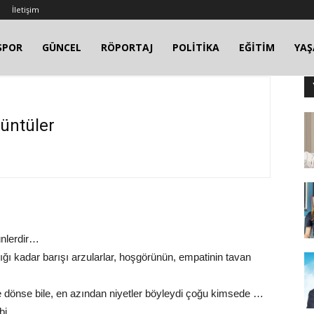
İletişim
SPOR
GÜNCEL
RÖPORTAJ
POLİTİKA
EĞİTİM
YA
üntüler
ünlerdir…
ğı kadar barışı arzularlar, hoşgörünün, empatinin tavan
ne dönse bile, en azından niyetler böyleydi çoğu kimsede …
bi.