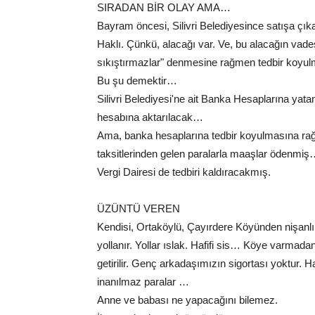
SIRADAN BİR OLAY AMA…
Bayram öncesi, Silivri Belediyesince satışa çıka
Haklı. Çünkü, alacağı var. Ve, bu alacağın va
sıkıştırmazlar" denmesine rağmen tedbir koyul
Bu şu demektir…
Silivri Belediyesi'ne ait Banka Hesaplarına yata
hesabına aktarılacak…
Ama, banka hesaplarına tedbir koyulmasına rağme
taksitlerinden gelen paralarla maaşlar ödenmi
Vergi Dairesi de tedbiri kaldıracakmış.
ÜZÜNTÜ VEREN
Kendisi, Ortaköylü, Çayırdere Köyünden nişanl
yollanır. Yollar ıslak. Hafifi sis… Köye varmada
getirilir. Genç arkadaşımızın sigortası yoktur. 
inanılmaz paralar …
Anne ve babası ne yapacağını bilemez.