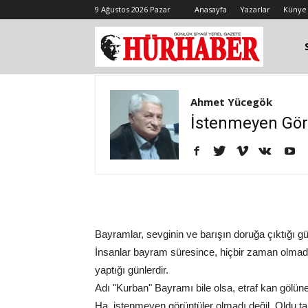
9 Ağustos 2026 Pazar
Anasayfa
Yazarlar
Künye
Ahmet Yücegök
İstenmeyen Gör
Bayramlar, sevginin ve barışın doruğa çıktığı g
İnsanlar bayram süresince, hiçbir zaman olmadı
yaptığı günlerdir.
Adı "Kurban" Bayramı bile olsa, etraf kan gölü
Ha, istenmeyen görüntüler olmadı değil. Oldu ta