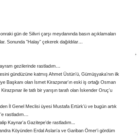
onraki gün de Silivri çarşı meydanında basın açıklamaları
ttılar. Sonunda "Halay" çekerek dağıldılar…
ayram gezilerinde rastladım…
cesini gündüzüne katmış Ahmet Üstün'ü, Gümüşyaka'nın ilk
diye Başkanı olan İsmet Kirazpınar'ın eski iş ortağı Osman
Kirazpınar ile tatlı bir yarışın tarafı olan İskender Oruç'u
den İl Genel Meclisi üyesi Mustafa Ertürk'ü ve bugün artık
k'e rastladım…
alip Kaynar'a Gazitepe'de rastladım...
ndra Köyünden Erdal Aslan'a ve Gariban Ömer'i gördüm