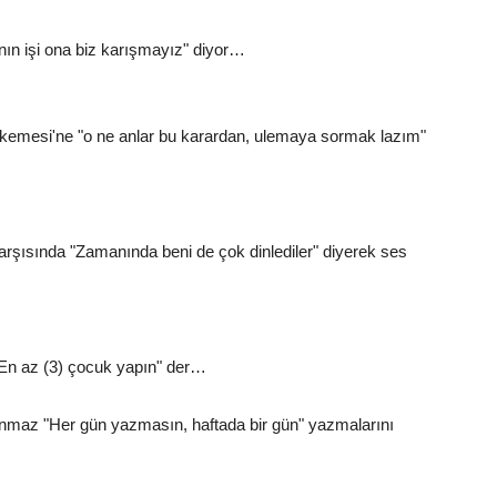
ının işi ona biz karışmayız" diyor…
kemesi'ne "o ne anlar bu karardan, ulemaya sormak lazım"
arşısında "Zamanında beni de çok dinlediler" diyerek ses
 "En az (3) çocuk yapın" der…
nmaz "Her gün yazmasın, haftada bir gün" yazmalarını