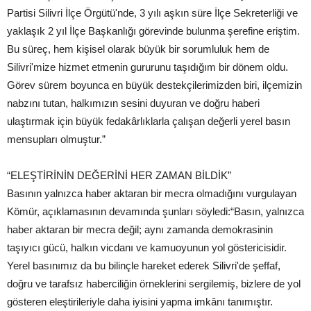
Partisi Silivri İlçe Örgütü'nde, 3 yılı aşkın süre İlçe Sekreterliği ve
yaklaşık 2 yıl İlçe Başkanlığı görevinde bulunma şerefine eriştim.
Bu süreç, hem kişisel olarak büyük bir sorumluluk hem de
Silivri'mize hizmet etmenin gururunu taşıdığım bir dönem oldu.
Görev sürem boyunca en büyük destekçilerimizden biri, ilçemizin
nabzını tutan, halkımızın sesini duyuran ve doğru haberi
ulaştırmak için büyük fedakârlıklarla çalışan değerli yerel basın
mensupları olmuştur.”
“ELEŞTİRİNİN DEĞERİNİ HER ZAMAN BİLDİK”
Basının yalnızca haber aktaran bir mecra olmadığını vurgulayan
Kömür, açıklamasının devamında şunları söyledi:“Basın, yalnızca
haber aktaran bir mecra değil; aynı zamanda demokrasinin
taşıyıcı gücü, halkın vicdanı ve kamuoyunun yol göstericisidir.
Yerel basınımız da bu bilinçle hareket ederek Silivri'de şeffaf,
doğru ve tarafsız haberciliğin örneklerini sergilemiş, bizlere de yol
gösteren eleştirileriyle daha iyisini yapma imkânı tanımıştır.