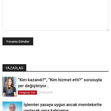
YAZARLAR
“Kim kazandı?”, “Kim hizmet etti?” sorusuyla
yer değiştiriyor…
06.08.2026
Sevginar Sali
İşlemler yasaya uygun ancak memlekette
uyulacak yasa kalmamış