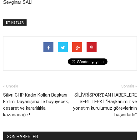
Sevginar SALİ
ETİKETLER
« Önceki
Sonraki »
Silivri CHP Kadın Kolları Başkanı
SİLİVRİSPOR’DAN HABERLERE
Erdim: Dayanışma ile büyüyecek,
SERT TEPKİ: “Başkanımız ve
cesaret ve kararlılıkla
yönetim kurulumuz görevlerinin
kazanacağız!
başındadır”
SON HABERLER