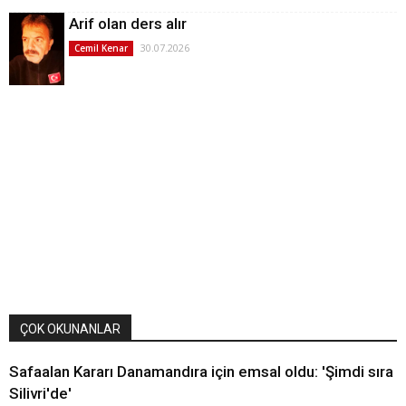
Arif olan ders alır
30.07.2026
Cemil Kenar
ÇOK OKUNANLAR
Safaalan Kararı Danamandıra için emsal oldu: 'Şimdi sıra
Silivri'de'