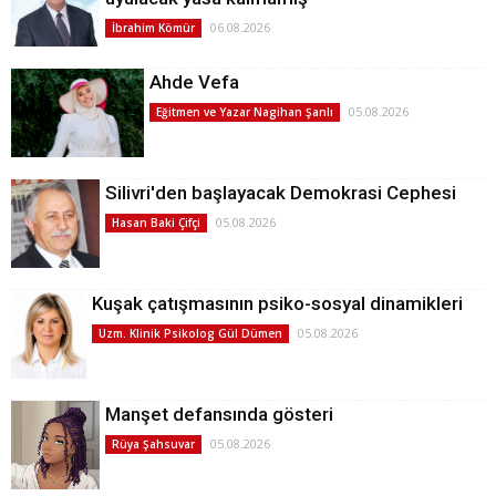
06.08.2026
İbrahim Kömür
Ahde Vefa
05.08.2026
Eğitmen ve Yazar Nagihan Şanlı
Silivri'den başlayacak Demokrasi Cephesi
05.08.2026
Hasan Baki Çifçi
Kuşak çatışmasının psiko-sosyal dinamikleri
05.08.2026
Uzm. Klinik Psikolog Gül Dümen
Manşet defansında gösteri
05.08.2026
Rüya Şahsuvar