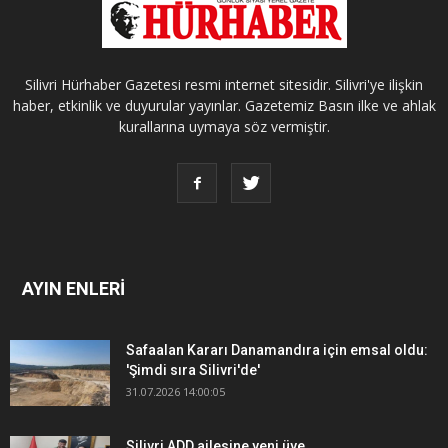
Silivri Hürhaber Gazetesi resmi internet sitesidir. Silivri'ye ilişkin
haber, etkinlik ve duyurular yayınlar. Gazetemiz Basın ilke ve ahlak
kurallarına uymaya söz vermiştir.
AYIN ENLERİ
Safaalan Kararı Danamandıra için emsal oldu:
'Şimdi sıra Silivri'de'
31.07.2026 14:00:05
Silivri ADD ailesine yeni üye