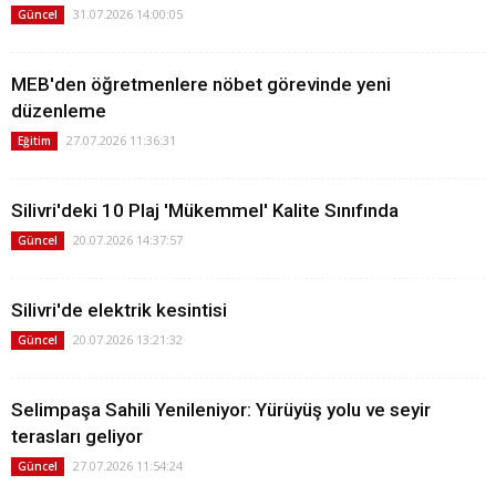
31.07.2026 14:00:05
Güncel
MEB'den öğretmenlere nöbet görevinde yeni
düzenleme
27.07.2026 11:36:31
Eğitim
Silivri'deki 10 Plaj 'Mükemmel' Kalite Sınıfında
20.07.2026 14:37:57
Güncel
Silivri'de elektrik kesintisi
20.07.2026 13:21:32
Güncel
Selimpaşa Sahili Yenileniyor: Yürüyüş yolu ve seyir
terasları geliyor
27.07.2026 11:54:24
Güncel