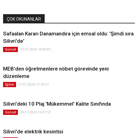
ÇOK OKUNANLAR
Safaalan Kararı Danamandıra için emsal oldu: 'Şimdi sıra
Silivri'de'
31.07.2026 14:00:05
Güncel
MEB'den öğretmenlere nöbet görevinde yeni
düzenleme
27.07.2026 11:36:31
Eğitim
Silivri'deki 10 Plaj 'Mükemmel' Kalite Sınıfında
20.07.2026 14:37:57
Güncel
Silivri'de elektrik kesintisi