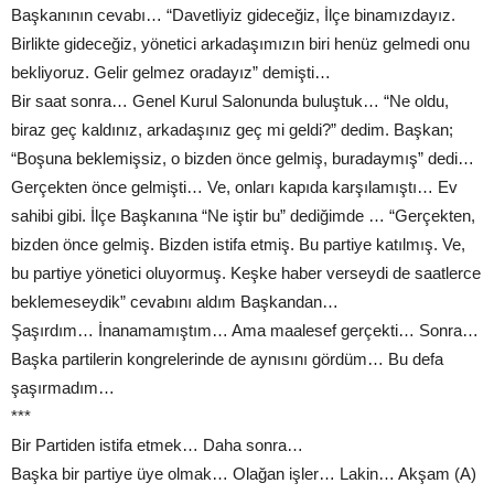
Başkanının cevabı… “Davetliyiz gideceğiz, İlçe binamızdayız.
Birlikte gideceğiz, yönetici arkadaşımızın biri henüz gelmedi onu
bekliyoruz. Gelir gelmez oradayız” demişti…
Bir saat sonra… Genel Kurul Salonunda buluştuk… “Ne oldu,
biraz geç kaldınız, arkadaşınız geç mi geldi?” dedim. Başkan;
“Boşuna beklemişsiz, o bizden önce gelmiş, buradaymış” dedi…
Gerçekten önce gelmişti… Ve, onları kapıda karşılamıştı… Ev
sahibi gibi. İlçe Başkanına “Ne iştir bu” dediğimde … “Gerçekten,
bizden önce gelmiş. Bizden istifa etmiş. Bu partiye katılmış. Ve,
bu partiye yönetici oluyormuş. Keşke haber verseydi de saatlerce
beklemeseydik” cevabını aldım Başkandan…
Şaşırdım… İnanamamıştım… Ama maalesef gerçekti… Sonra…
Başka partilerin kongrelerinde de aynısını gördüm… Bu defa
şaşırmadım…
***
Bir Partiden istifa etmek… Daha sonra…
Başka bir partiye üye olmak… Olağan işler… Lakin… Akşam (A)