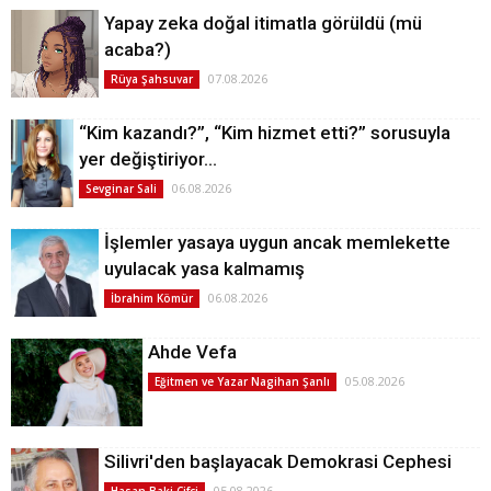
Yapay zeka doğal itimatla görüldü (mü
acaba?)
07.08.2026
Rüya Şahsuvar
“Kim kazandı?”, “Kim hizmet etti?” sorusuyla
yer değiştiriyor…
06.08.2026
Sevginar Sali
İşlemler yasaya uygun ancak memlekette
uyulacak yasa kalmamış
06.08.2026
İbrahim Kömür
Ahde Vefa
05.08.2026
Eğitmen ve Yazar Nagihan Şanlı
Silivri'den başlayacak Demokrasi Cephesi
05.08.2026
Hasan Baki Çifçi