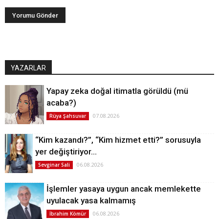
YAZARLAR
Yapay zeka doğal itimatla görüldü (mü
acaba?)
07.08.2026
Rüya Şahsuvar
“Kim kazandı?”, “Kim hizmet etti?” sorusuyla
yer değiştiriyor…
06.08.2026
Sevginar Sali
İşlemler yasaya uygun ancak memlekette
uyulacak yasa kalmamış
06.08.2026
İbrahim Kömür