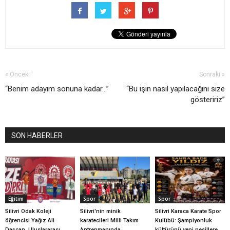
« Önceki
Sonraki »
“Benim adayım sonuna kadar…”
“Bu işin nasıl yapılacağını size
gösteririz”
SON HABERLER
Eğitim
Spor
Spor
Silivri Odak Koleji
Silivri'nin minik
Silivri Karaca Karate Spor
öğrencisi Yağız Ali
karatecileri Milli Takım
Kulübü: Şampiyonluk
Daşcan, Uluslararası
Antrenmanında
kültürünü yeni nesillere