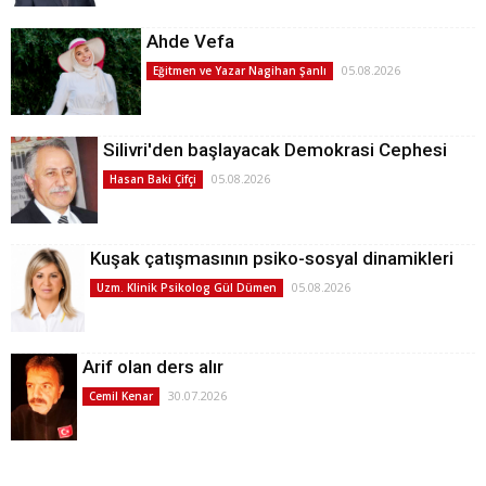
Ahde Vefa
05.08.2026
Eğitmen ve Yazar Nagihan Şanlı
Silivri'den başlayacak Demokrasi Cephesi
05.08.2026
Hasan Baki Çifçi
Kuşak çatışmasının psiko-sosyal dinamikleri
05.08.2026
Uzm. Klinik Psikolog Gül Dümen
Arif olan ders alır
30.07.2026
Cemil Kenar