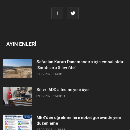
AYIN ENLERİ
Safaalan Kararı Danamandıra için emsal oldu:
'Şimdi sıra Silivri'de'
31.07.2026 14:00:05
Silivri ADD ailesine yeni üye
09.07.2026 16:08:01
MEB'den öğretmenlere nöbet görevinde yeni
düzenleme
27.07.2026 11:36:31