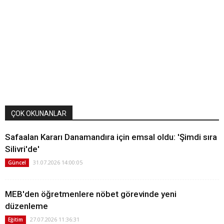
ÇOK OKUNANLAR
Safaalan Kararı Danamandıra için emsal oldu: 'Şimdi sıra
Silivri'de'
31.07.2026 14:00:05
Güncel
MEB'den öğretmenlere nöbet görevinde yeni
düzenleme
27.07.2026 11:36:31
Eğitim