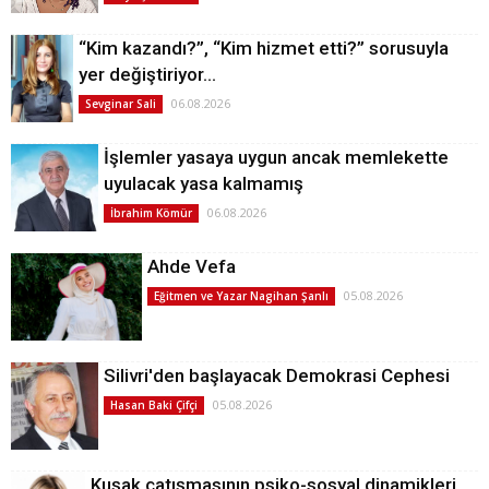
“Kim kazandı?”, “Kim hizmet etti?” sorusuyla
yer değiştiriyor…
06.08.2026
Sevginar Sali
İşlemler yasaya uygun ancak memlekette
uyulacak yasa kalmamış
06.08.2026
İbrahim Kömür
Ahde Vefa
05.08.2026
Eğitmen ve Yazar Nagihan Şanlı
Silivri'den başlayacak Demokrasi Cephesi
05.08.2026
Hasan Baki Çifçi
Kuşak çatışmasının psiko-sosyal dinamikleri