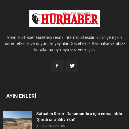
Silivri Hürhaber Gazetesi resmi internet sitesidir. Silivri'ye ilişkin
haber, etkinlik ve duyurular yayınlar. Gazetemiz Basın ilke ve ahlak
kurallarına uymaya söz vermiştir.
AYIN ENLERİ
Safaalan Kararı Danamandıra için emsal oldu:
'Şimdi sıra Silivri'de'
31.07.2026 14:00:05