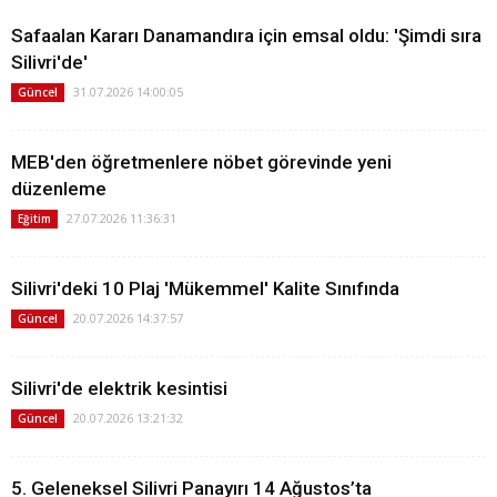
Safaalan Kararı Danamandıra için emsal oldu: 'Şimdi sıra
Silivri'de'
31.07.2026 14:00:05
Güncel
MEB'den öğretmenlere nöbet görevinde yeni
düzenleme
27.07.2026 11:36:31
Eğitim
Silivri'deki 10 Plaj 'Mükemmel' Kalite Sınıfında
20.07.2026 14:37:57
Güncel
Silivri'de elektrik kesintisi
20.07.2026 13:21:32
Güncel
5. Geleneksel Silivri Panayırı 14 Ağustos’ta