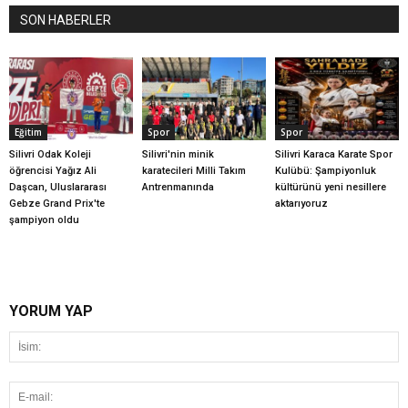
SON HABERLER
Eğitim
Spor
Spor
Silivri Odak Koleji
Silivri'nin minik
Silivri Karaca Karate Spor
öğrencisi Yağız Ali
karatecileri Milli Takım
Kulübü: Şampiyonluk
Daşcan, Uluslararası
Antrenmanında
kültürünü yeni nesillere
Gebze Grand Prix'te
aktarıyoruz
şampiyon oldu
YORUM YAP