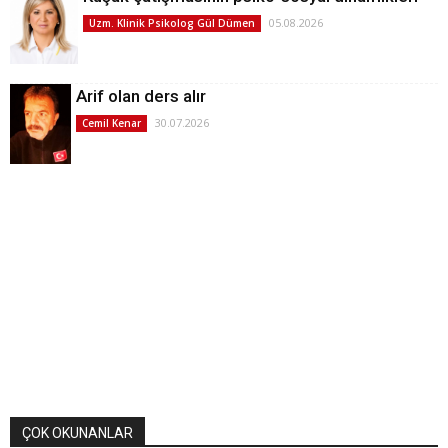
05.08.2026
Uzm. Klinik Psikolog Gül Dümen
Arif olan ders alır
30.07.2026
Cemil Kenar
ÇOK OKUNANLAR