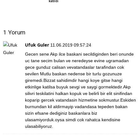
katıldı
1 Yorum
Ufuk Guler
11.06.2019 09:57:24
Gecen sene Akp ilce baskani secildiginden beri onunde
uc tane secim bulan ve neredeyse evine ugramadan
gece gunduz calisan vevatandaslar tarafindan cok
sevilen Mutlu baskan nedense bir turlu gozunuze
giremedi.Bizzat sahidimdir hangi koye gitse hangi
etkinlige katilsa buyuk sevgi ve saygi gormektedir.Akp
silivri teskilatini halkan kopuk ve belirli bir elit sinifindan
koparip gercek vatandasin hizmetine sokmustur.Eskiden
burnundan kil aldirmayip vadandasa tepeden bakan
sizin efsane dediginiz baskanlara biz
ulasamiyorduk.oysa simdi cok rahatca kendisine
ulasabiliyoruz.