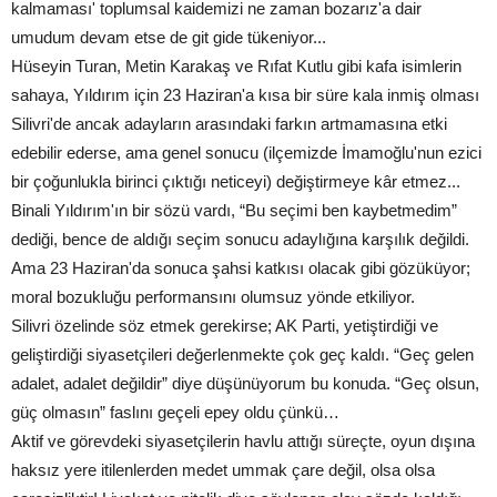
kalmaması' toplumsal kaidemizi ne zaman bozarız'a dair
umudum devam etse de git gide tükeniyor...
Hüseyin Turan, Metin Karakaş ve Rıfat Kutlu gibi kafa isimlerin
sahaya, Yıldırım için 23 Haziran'a kısa bir süre kala inmiş olması
Silivri'de ancak adayların arasındaki farkın artmamasına etki
edebilir ederse, ama genel sonucu (ilçemizde İmamoğlu'nun ezici
bir çoğunlukla birinci çıktığı neticeyi) değiştirmeye kâr etmez...
Binali Yıldırım'ın bir sözü vardı, “Bu seçimi ben kaybetmedim”
dediği, bence de aldığı seçim sonucu adaylığına karşılık değildi.
Ama 23 Haziran'da sonuca şahsi katkısı olacak gibi gözüküyor;
moral bozukluğu performansını olumsuz yönde etkiliyor.
Silivri özelinde söz etmek gerekirse; AK Parti, yetiştirdiği ve
geliştirdiği siyasetçileri değerlenmekte çok geç kaldı. “Geç gelen
adalet, adalet değildir” diye düşünüyorum bu konuda. “Geç olsun,
güç olmasın” faslını geçeli epey oldu çünkü…
Aktif ve görevdeki siyasetçilerin havlu attığı süreçte, oyun dışına
haksız yere itilenlerden medet ummak çare değil, olsa olsa