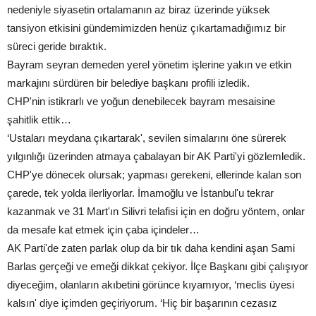
nedeniyle siyasetin ortalamanın az biraz üzerinde yüksek
tansiyon etkisini gündemimizden henüz çıkartamadığımız bir
süreci geride bıraktık.
Bayram seyran demeden yerel yönetim işlerine yakın ve etkin
markajını sürdüren bir belediye başkanı profili izledik.
CHP'nin istikrarlı ve yoğun denebilecek bayram mesaisine
şahitlik ettik…
‘Ustaları meydana çıkartarak', sevilen simalarını öne sürerek
yılgınlığı üzerinden atmaya çabalayan bir AK Parti'yi gözlemledik.
CHP'ye dönecek olursak; yapması gerekeni, ellerinde kalan son
çarede, tek yolda ilerliyorlar. İmamoğlu ve İstanbul'u tekrar
kazanmak ve 31 Mart'ın Silivri telafisi için en doğru yöntem, onlar
da mesafe kat etmek için çaba içindeler…
AK Parti'de zaten parlak olup da bir tık daha kendini aşan Sami
Barlas gerçeği ve emeği dikkat çekiyor. İlçe Başkanı gibi çalışıyor
diyeceğim, olanların akıbetini görünce kıyamıyor, ‘meclis üyesi
kalsın' diye içimden geçiriyorum. ‘Hiç bir başarının cezasız