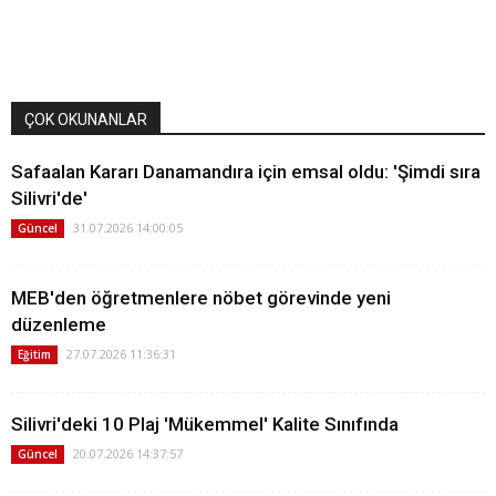
ÇOK OKUNANLAR
Safaalan Kararı Danamandıra için emsal oldu: 'Şimdi sıra
Silivri'de'
31.07.2026 14:00:05
Güncel
MEB'den öğretmenlere nöbet görevinde yeni
düzenleme
27.07.2026 11:36:31
Eğitim
Silivri'deki 10 Plaj 'Mükemmel' Kalite Sınıfında
20.07.2026 14:37:57
Güncel