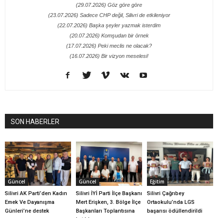
(29.07.2026) Göz göre göre
(23.07.2026) Sadece CHP değil, Silivri de etkileniyor
(22.07.2026) Başka şeyler yazmak isterdim
(20.07.2026) Komşudan bir örnek
(17.07.2026) Peki meclis ne olacak?
(16.07.2026) Bir vizyon meselesi!
SON HABERLER
Güncel
Güncel
Eğitim
Silivri AK Parti’den Kadın
Silivri İYİ Parti İlçe Başkanı
Silivri Çağrıbey
Emek Ve Dayanışma
Mert Erişken, 3. Bölge İlçe
Ortaokulu’nda LGS
Günleri’ne destek
Başkanları Toplantısına
başarısı ödüllendirildi