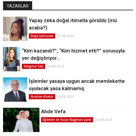
YAZARLAR
Yapay zeka doğal itimatla görüldü (mü
acaba?)
07.08.2026
Rüya Şahsuvar
“Kim kazandı?”, “Kim hizmet etti?” sorusuyla
yer değiştiriyor…
06.08.2026
Sevginar Sali
İşlemler yasaya uygun ancak memlekette
uyulacak yasa kalmamış
06.08.2026
İbrahim Kömür
Ahde Vefa
05.08.2026
Eğitmen ve Yazar Nagihan Şanlı