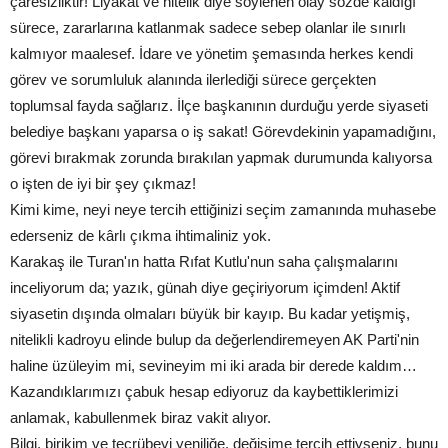
çaresizliktir! Liyakat ve nitelik diye söylenen olay sözde kaldığı
sürece, zararlarına katlanmak sadece sebep olanlar ile sınırlı
kalmıyor maalesef. İdare ve yönetim şemasında herkes kendi
görev ve sorumluluk alanında ilerlediği sürece gerçekten
toplumsal fayda sağlarız. İlçe başkanının durduğu yerde siyaseti
belediye başkanı yaparsa o iş sakat! Görevdekinin yapamadığını,
görevi bırakmak zorunda bırakılan yapmak durumunda kalıyorsa
o işten de iyi bir şey çıkmaz!
Kimi kime, neyi neye tercih ettiğinizi seçim zamanında muhasebe
ederseniz de kârlı çıkma ihtimaliniz yok.
Karakaş ile Turan'ın hatta Rıfat Kutlu'nun saha çalışmalarını
inceliyorum da; yazık, günah diye geçiriyorum içimden! Aktif
siyasetin dışında olmaları büyük bir kayıp. Bu kadar yetişmiş,
nitelikli kadroyu elinde bulup da değerlendiremeyen AK Parti'nin
haline üzüleyim mi, sevineyim mi iki arada bir derede kaldım…
Kazandıklarımızı çabuk hesap ediyoruz da kaybettiklerimizi
anlamak, kabullenmek biraz vakit alıyor.
Bilgi, birikim ve tecrübeyi yeniliğe, değişime tercih ettiyseniz, bunu