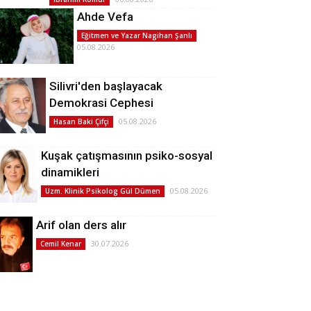
Ahde Vefa
Eğitmen ve Yazar Nagihan Şanlı
05.08.2026
Silivri'den başlayacak
Demokrasi Cephesi
05.08.2026
Hasan Baki Çifçi
Kuşak çatışmasının psiko-sosyal
dinamikleri
05.08.2026
Uzm. Klinik Psikolog Gül Dümen
Arif olan ders alır
30.07.2026
Cemil Kenar