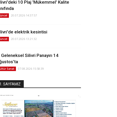
ilivri'deki 10 Plaj 'Mükemmel' Kalite
ınıfında
20.07.2026 14:37:57
üncel
livri'de elektrik kesintisi
20.07.2026 13:21:32
üncel
. Geleneksel Silivri Panayırı 14
ğustos’ta
07.08.2026 15:58:39
ültür Sanat
1. SAYFAMIZ