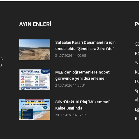
AYIN ENLERİ
P
Safaalan Kararı Danamandıra için
G
emsal oldu: 'Şimdi sıra Silivri'de'
Po
31.07.2026 14:00:05
r.
Y
a
Kü
MEB'den öğretmenlere nöbet
görevinde yeni düzenleme
F
27.07.2026 11:36:31
S
V
Silivri'deki 10 Plaj 'Mükemmel'
Kalite Sınıfında
Eğ
20.07.2026 14:37:57
R