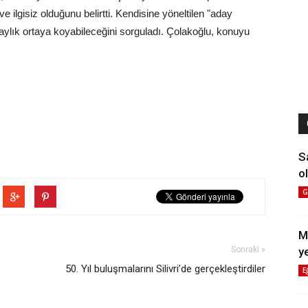
ilgisiz olduğunu belirtti. Kendisine yöneltilen "aday
daylık ortaya koyabileceğini sorguladı. Çolakoğlu, konuyu
S
ol
G
M
y
Sonraki »
50. Yıl buluşmalarını Silivri’de gerçekleştirdiler
E