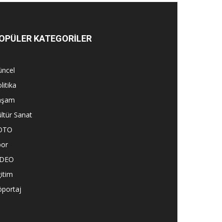
OPÜLER KATEGORİLER
üncel
litika
aşam
ltür Sanat
OTO
por
İDEO
itim
öportaj