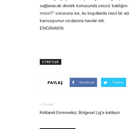
sağlanacak destek konusunda sessiz kaldığını ve 
mısın?" sorusuna ise, bu koşullarda nasıl bir a
kamuoyunun vicdanına havale etti.
ENGİNAKIN
ETİKETLER
PAYLAŞ
Facebook
Twitter
« Önceki
Kırklareli Evrensekiz, Bölgesel Lig'e katılıyor