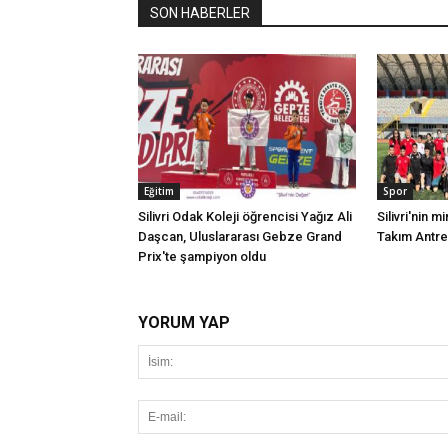
SON HABERLER
Eğitim
Spor
Silivri Odak Koleji öğrencisi Yağız Ali
Silivri'nin mi
Daşcan, Uluslararası Gebze Grand
Takım Antr
Prix'te şampiyon oldu
YORUM YAP