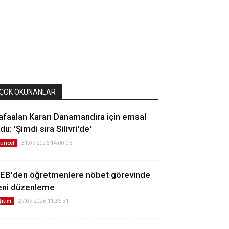
ÇOK OKUNANLAR
afaalan Kararı Danamandıra için emsal
du: 'Şimdi sıra Silivri'de'
31.07.2026 14:00:05
üncel
EB'den öğretmenlere nöbet görevinde
eni düzenleme
27.07.2026 11:36:31
ğitim