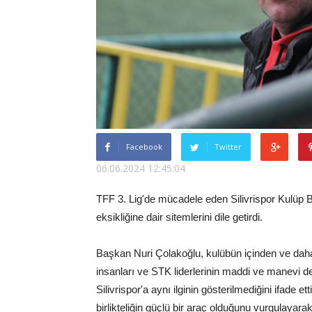
Facebook
Twitter
06.06.2024 12:45:04
TFF 3. Lig'de mücadele eden Silivrispor Kulüp 
eksikliğine dair sitemlerini dile getirdi.
Başkan Nuri Çolakoğlu, kulübün içinden ve daha üs
insanları ve STK liderlerinin maddi ve manevi de
Silivrispor'a aynı ilginin gösterilmediğini ifade
birlikteliğin güçlü bir araç olduğunu vurgulayarak