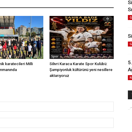
S
S
G
Si
G
Spor
5
nik karatecileri Milli
Silivri Karaca Karate Spor Kulübü:
A
enmanında
Şampiyonluk kültürünü yeni nesillere
aktarıyoruz
K