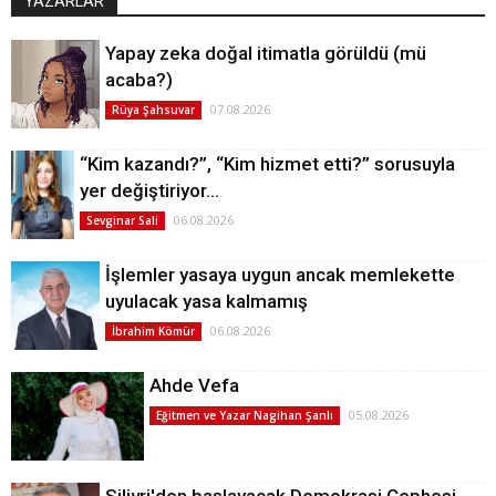
YAZARLAR
Yapay zeka doğal itimatla görüldü (mü
acaba?)
07.08.2026
Rüya Şahsuvar
“Kim kazandı?”, “Kim hizmet etti?” sorusuyla
yer değiştiriyor…
06.08.2026
Sevginar Sali
İşlemler yasaya uygun ancak memlekette
uyulacak yasa kalmamış
06.08.2026
İbrahim Kömür
Ahde Vefa
05.08.2026
Eğitmen ve Yazar Nagihan Şanlı
Silivri'den başlayacak Demokrasi Cephesi