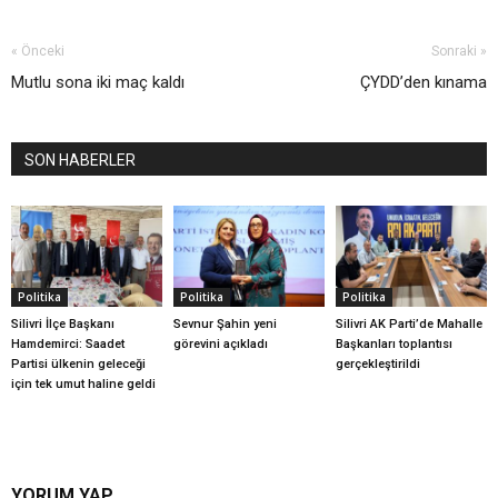
« Önceki
Sonraki »
Mutlu sona iki maç kaldı
ÇYDD’den kınama
SON HABERLER
Politika
Politika
Politika
Silivri İlçe Başkanı
Sevnur Şahin yeni
Silivri AK Parti’de Mahalle
Hamdemirci: Saadet
görevini açıkladı
Başkanları toplantısı
Partisi ülkenin geleceği
gerçekleştirildi
için tek umut haline geldi
YORUM YAP