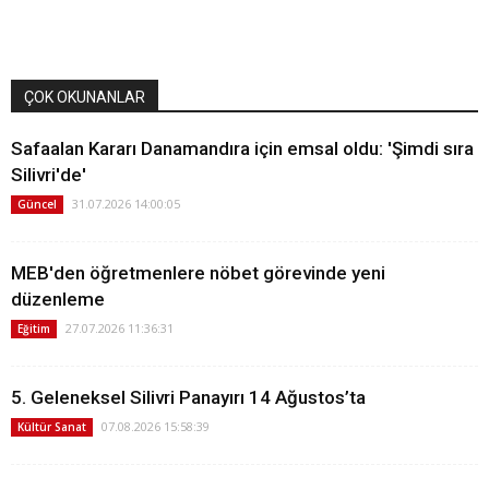
ÇOK OKUNANLAR
Safaalan Kararı Danamandıra için emsal oldu: 'Şimdi sıra
Silivri'de'
31.07.2026 14:00:05
Güncel
MEB'den öğretmenlere nöbet görevinde yeni
düzenleme
27.07.2026 11:36:31
Eğitim
5. Geleneksel Silivri Panayırı 14 Ağustos’ta
07.08.2026 15:58:39
Kültür Sanat