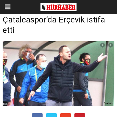
Çatalcaspor’da Erçevik istifa
etti