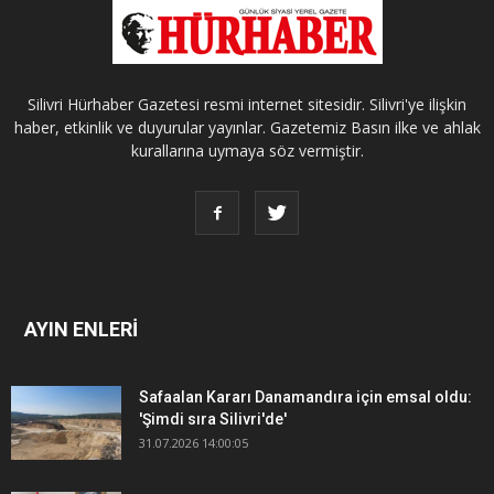
Silivri Hürhaber Gazetesi resmi internet sitesidir. Silivri'ye ilişkin
haber, etkinlik ve duyurular yayınlar. Gazetemiz Basın ilke ve ahlak
kurallarına uymaya söz vermiştir.
AYIN ENLERİ
Safaalan Kararı Danamandıra için emsal oldu:
'Şimdi sıra Silivri'de'
31.07.2026 14:00:05