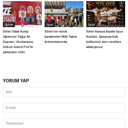
Eğitim
Spor
Spor
Silivri Odak Koleji
Silivri'nin minik
Silivri Karaca Karate Spor
öğrencisi Yağız Ali
karatecileri Milli Takım
Kulübü: Şampiyonluk
Daşcan, Uluslararası
Antrenmanında
kültürünü yeni nesillere
Gebze Grand Prix'te
aktarıyoruz
şampiyon oldu
YORUM YAP