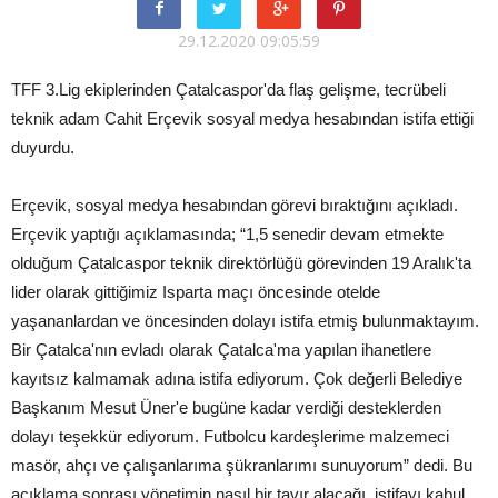
29.12.2020 09:05:59
TFF 3.Lig ekiplerinden Çatalcaspor'da flaş gelişme, tecrübeli
teknik adam Cahit Erçevik sosyal medya hesabından istifa ettiği
duyurdu.
Erçevik, sosyal medya hesabından görevi bıraktığını açıkladı.
Erçevik yaptığı açıklamasında; “1,5 senedir devam etmekte
olduğum Çatalcaspor teknik direktörlüğü görevinden 19 Aralık'ta
lider olarak gittiğimiz Isparta maçı öncesinde otelde
yaşananlardan ve öncesinden dolayı istifa etmiş bulunmaktayım.
Bir Çatalca'nın evladı olarak Çatalca'ma yapılan ihanetlere
kayıtsız kalmamak adına istifa ediyorum. Çok değerli Belediye
Başkanım Mesut Üner'e bugüne kadar verdiği desteklerden
dolayı teşekkür ediyorum. Futbolcu kardeşlerime malzemeci
masör, ahçı ve çalışanlarıma şükranlarımı sunuyorum” dedi. Bu
açıklama sonrası yönetimin nasıl bir tavır alacağı, istifayı kabul