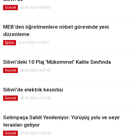
31.07.2026 14:00:05
Güncel
MEB'den öğretmenlere nöbet görevinde yeni
düzenleme
27.07.2026 11:36:31
Eğitim
Silivri'deki 10 Plaj 'Mükemmel' Kalite Sınıfında
20.07.2026 14:37:57
Güncel
Silivri'de elektrik kesintisi
20.07.2026 13:21:32
Güncel
Selimpaşa Sahili Yenileniyor: Yürüyüş yolu ve seyir
terasları geliyor
27.07.2026 11:54:24
Güncel