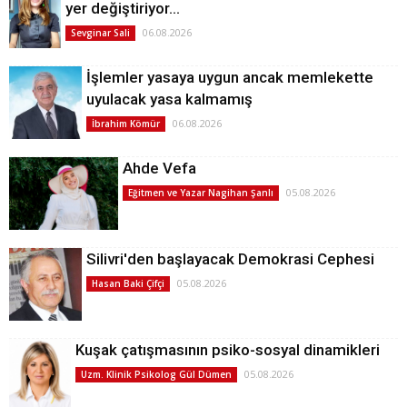
yer değiştiriyor…
06.08.2026
Sevginar Sali
İşlemler yasaya uygun ancak memlekette
uyulacak yasa kalmamış
06.08.2026
İbrahim Kömür
Ahde Vefa
05.08.2026
Eğitmen ve Yazar Nagihan Şanlı
Silivri'den başlayacak Demokrasi Cephesi
05.08.2026
Hasan Baki Çifçi
Kuşak çatışmasının psiko-sosyal dinamikleri
05.08.2026
Uzm. Klinik Psikolog Gül Dümen