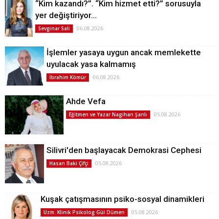
“Kim kazandı?”. “Kim hizmet etti?” sorusuyla
yer değiştiriyor…
06.08.2026
Sevginar Sali
İşlemler yasaya uygun ancak memlekette
uyulacak yasa kalmamış
06.08.2026
İbrahim Kömür
Ahde Vefa
05.08.2026
Eğitmen ve Yazar Nagihan Şanlı
Silivri'den başlayacak Demokrasi Cephesi
05.08.2026
Hasan Baki Çifçi
Kuşak çatışmasının psiko-sosyal dinamikleri
05.08.2026
Uzm. Klinik Psikolog Gül Dümen