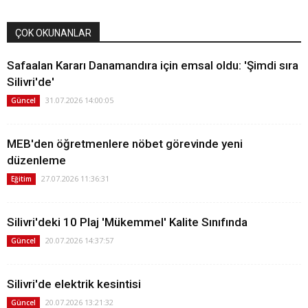
ÇOK OKUNANLAR
Safaalan Kararı Danamandıra için emsal oldu: 'Şimdi sıra
Silivri'de'
31.07.2026 14:00:05
Güncel
MEB'den öğretmenlere nöbet görevinde yeni
düzenleme
27.07.2026 11:36:31
Eğitim
Silivri'deki 10 Plaj 'Mükemmel' Kalite Sınıfında
20.07.2026 14:37:57
Güncel
Silivri'de elektrik kesintisi
20.07.2026 13:21:32
Güncel