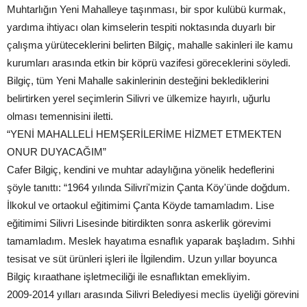
Muhtarlığın Yeni Mahalleye taşınması, bir spor kulübü kurmak,
yardıma ihtiyacı olan kimselerin tespiti noktasında duyarlı bir
çalışma yürüteceklerini belirten Bilgiç, mahalle sakinleri ile kamu
kurumları arasında etkin bir köprü vazifesi göreceklerini söyledi.
Bilgiç, tüm Yeni Mahalle sakinlerinin desteğini beklediklerini
belirtirken yerel seçimlerin Silivri ve ülkemize hayırlı, uğurlu
olması temennisini iletti.
“YENİ MAHALLELİ HEMŞERİLERİME HİZMET ETMEKTEN
ONUR DUYACAĞIM”
Cafer Bilgiç, kendini ve muhtar adaylığına yönelik hedeflerini
şöyle tanıttı: “1964 yılında Silivri'mizin Çanta Köy'ünde doğdum.
İlkokul ve ortaokul eğitimimi Çanta Köyde tamamladım. Lise
eğitimimi Silivri Lisesinde bitirdikten sonra askerlik görevimi
tamamladım. Meslek hayatıma esnaflık yaparak başladım. Sıhhi
tesisat ve süt ürünleri işleri ile İlgilendim. Uzun yıllar boyunca
Bilgiç kıraathane işletmeciliği ile esnaflıktan emekliyim.
2009-2014 yılları arasında Silivri Belediyesi meclis üyeliği görevini