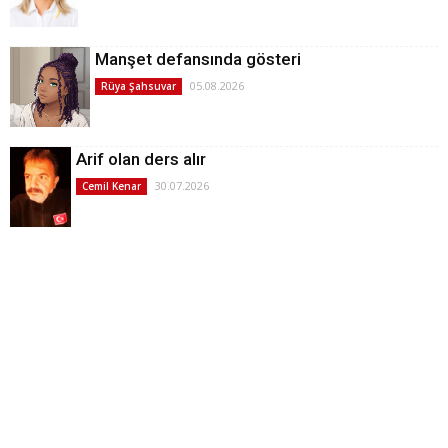
Manşet defansında gösteri
05.08.2026
Rüya Şahsuvar
Arif olan ders alır
30.07.2026
Cemil Kenar