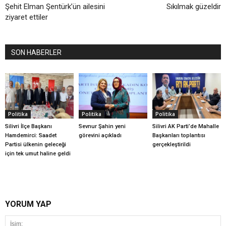
Şehit Elman Şentürk’ün ailesini
Sıkılmak güzeldir
ziyaret ettiler
SON HABERLER
Politika
Politika
Politika
Silivri İlçe Başkanı
Sevnur Şahin yeni
Silivri AK Parti’de Mahalle
Hamdemirci: Saadet
görevini açıkladı
Başkanları toplantısı
Partisi ülkenin geleceği
gerçekleştirildi
için tek umut haline geldi
YORUM YAP