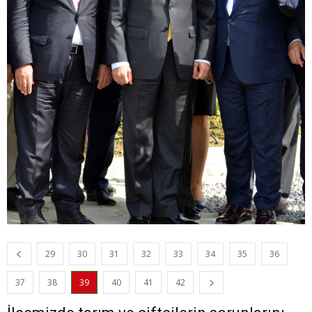
29
30
31
32
33
34
35
36
37
38
39
40
41
42