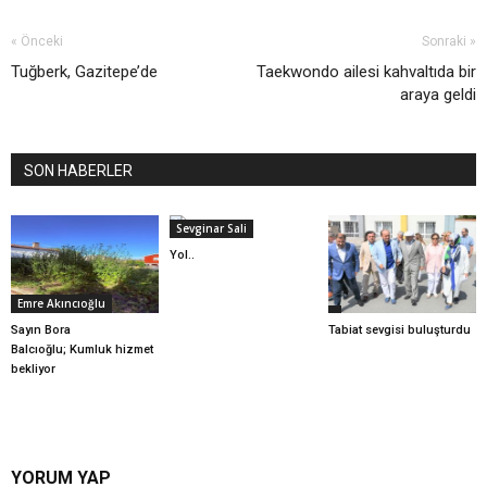
« Önceki
Sonraki »
Tuğberk, Gazitepe’de
Taekwondo ailesi kahvaltıda bir
araya geldi
SON HABERLER
Sevginar Sali
Yol..
Emre Akıncıoğlu
Sayın Bora
Tabiat sevgisi buluşturdu
Balcıoğlu; Kumluk hizmet
bekliyor
YORUM YAP