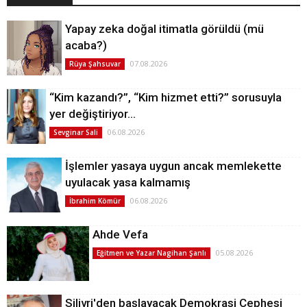
Yapay zeka doğal itimatla görüldü (mü
acaba?)
07.08.2026
Rüya Şahsuvar
“Kim kazandı?”, “Kim hizmet etti?” sorusuyla
yer değiştiriyor…
06.08.2026
Sevginar Sali
İşlemler yasaya uygun ancak memlekette
uyulacak yasa kalmamış
06.08.2026
İbrahim Kömür
Ahde Vefa
05.08.2026
Eğitmen ve Yazar Nagihan Şanlı
Silivri'den başlayacak Demokrasi Cephesi