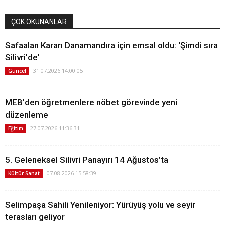
ÇOK OKUNANLAR
Safaalan Kararı Danamandıra için emsal oldu: 'Şimdi sıra
Silivri'de'
31.07.2026 14:00:05
Güncel
MEB'den öğretmenlere nöbet görevinde yeni
düzenleme
27.07.2026 11:36:31
Eğitim
5. Geleneksel Silivri Panayırı 14 Ağustos’ta
07.08.2026 15:58:39
Kültür Sanat
Selimpaşa Sahili Yenileniyor: Yürüyüş yolu ve seyir
terasları geliyor