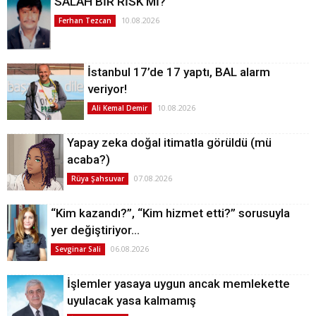
SALAH BİR RİSK Mİ?
10.08.2026
Ferhan Tezcan
İstanbul 17’de 17 yaptı, BAL alarm
veriyor!
10.08.2026
Ali Kemal Demir
Yapay zeka doğal itimatla görüldü (mü
acaba?)
07.08.2026
Rüya Şahsuvar
“Kim kazandı?”, “Kim hizmet etti?” sorusuyla
yer değiştiriyor…
06.08.2026
Sevginar Sali
İşlemler yasaya uygun ancak memlekette
uyulacak yasa kalmamış