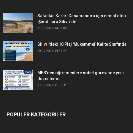
Safaalan Kararı Danamandıra için emsal oldu:
'Şimdi sıra Silivri'de'
31.07.2026 14:00:05
Silivri'deki 10 Plaj 'Mükemmel' Kalite Sınıfında
20.07.2026 14:37:57
MEB'den öğretmenlere nöbet görevinde yeni
düzenleme
27.07.2026 11:36:31
POPÜLER KATEGORİLER