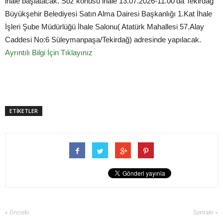
ihale başlatacak. Söz konusu ihale 13.07.2026-11.00'da Tekirdağ
Büyükşehir Belediyesi Satın Alma Dairesi Başkanlığı 1.Kat İhale
İşleri Şube Müdürlüğü İhale Salonu( Atatürk Mahallesi 57.Alay
Caddesi No:6 Süleymanpaşa/Tekirdağ) adresinde yapılacak.
Ayrıntılı Bilgi İçin Tıklayınız
ETİKETLER
« Önceki
Sonraki »