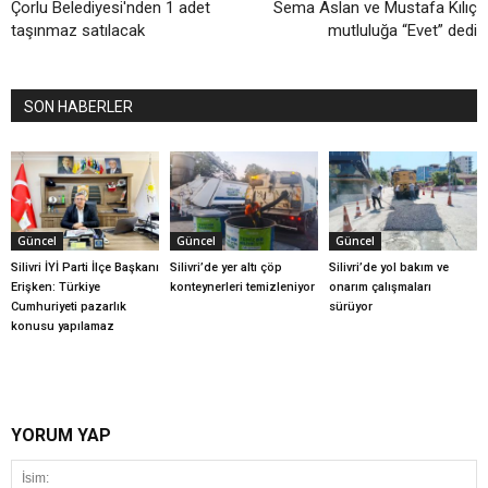
Çorlu Belediyesi'nden 1 adet
Sema Aslan ve Mustafa Kılıç
taşınmaz satılacak
mutluluğa “Evet” dedi
SON HABERLER
Güncel
Güncel
Güncel
Silivri İYİ Parti İlçe Başkanı
Silivri’de yer altı çöp
Silivri’de yol bakım ve
Erişken: Türkiye
konteynerleri temizleniyor
onarım çalışmaları
Cumhuriyeti pazarlık
sürüyor
konusu yapılamaz
YORUM YAP