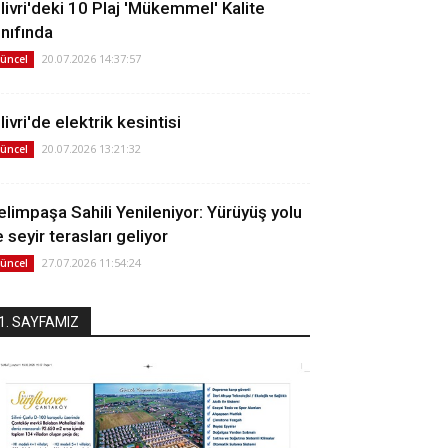
ilivri'deki 10 Plaj 'Mükemmel' Kalite
ınıfında
20.07.2026 14:37:57
üncel
livri'de elektrik kesintisi
20.07.2026 13:21:32
üncel
elimpaşa Sahili Yenileniyor: Yürüyüş yolu
 seyir terasları geliyor
27.07.2026 11:54:24
üncel
1. SAYFAMIZ