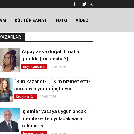
ŞAM
KÜLTÜR SANAT
FOTO
VİDEO
YAZARLAR
Yapay zeka doğal itimatla
görüldü (mü acaba?)
07.08.2026
Rüya Şahsuvar
“Kim kazandı?”, “Kim hizmet etti?”
sorusuyla yer değiştiriyor…
06.08.2026
Sevginar Sali
İşlemler yasaya uygun ancak
memlekette uyulacak yasa
kalmamış
06.08.2026
İbrahim Kömür