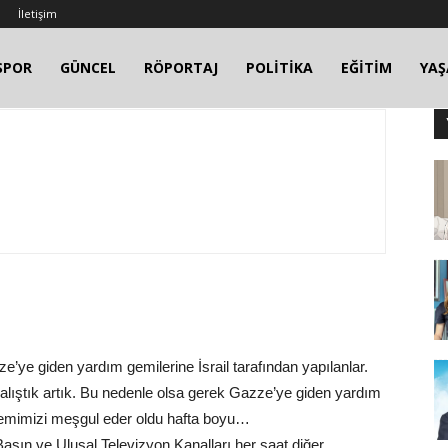
İletişim
SPOR
GÜNCEL
RÖPORTAJ
POLİTİKA
EĞİTİM
YA
ze’ye giden yardım gemilerine İsrail tarafından yapılanlar.
alıştık artık. Bu nedenle olsa gerek Gazze’ye giden yardım
ndemimizi meşgul eder oldu hafta boyu…
asın ve Ulusal Televizyon Kanalları her saat diğer