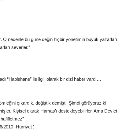
ir. O nedenle bu güne değin hiçbir yönetimin büyük yazarları
rları severler.”
dı “Hapishane” ile ilgili olarak bir dizi haber vardı…
mleğini çıkardık, değiştik demişti. Şimdi görüyoruz ki
ler. Kişisel olarak Hamas’ı destekleyebilirler. Ama Devlet
 hafifletmez”
6/2010 -Hürriyet )