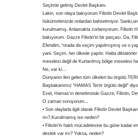
Seçimle gelmiş Devlet Başkanı.
Lakin, son olaya bakıyorum Filistin Devlet Başk
hükümetimizde onlardan bahsetmiyor. Sanki,onlar
kurulmamış. Anlamakta zorlanıyorum. Filistin H
bakıyorum. Gazze Filistin’in bir parçası. Da, Fi
Efendim, “orada da seçim yapılmışmış ve o yap
yani. Seçim, her ülkede yapılır. Hatta diktatör
meselesi değil de Kurtarılmış bölge meselesi h
Ne, var ki…
Dünyanın ileri gelen tüm ülkeleri bu örgütü TERÖ
Başbakanımız “HAMAS Terör örgütü değil” diyo
Evet, Hamas’ın denetiminde Gazze, Filistin, Dev
O zaman soruyorum...
• Son olaylarla ilgili olarak Filistin Devlet B
mı?.Kurulmamış ise neden?
• Filistin’in haklı mücadelesine bu güne kadar
destek var mı? Yoksa, neden?