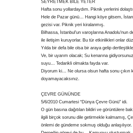
SEYRETMEK BİLE YETER
Hafta sonu yollardaydım. Piknik yerlerini dolaştı
Hele de Pazar günü… Hangi köye gitsem, İstanbu
gezisi var. Piknik yeri kiralanmış.
Bilhassa, İstanbul’un varoşlarına Anadolu’nun de
ile iletişim kuruyorlar. Bu tür etkinlikleri onlar d
Yılda bir defa bile olsa bir araya gelip dertleştikle
Ve, bir uyarım olacak; Su kenarına gidiyorsunu
suyu… Tedarikli olmakta fayda var.
Diyorum ki… Ne olursa olsun hafta sonu çıkın k
doyamayacaksınız.
ÇEVRE GÜNÜNDE
5/6/2010 Cumartesi “Dünya Çevre Günü” idi.
O gün basına dağıtılan bildiri ve görüntülere ba
ilgili birçok sorunu dile getirmekle kalmamış, Çevr
önlemi de gündeme sokmuş olduğu anlaşılıyor.
Derneğin görevi de bu… Kamuoyu oluşturmak