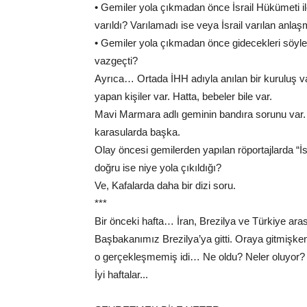
• Gemiler yola çıkmadan önce İsrail Hükümeti i
varıldı? Varılamadı ise veya İsrail varılan anlaş
• Gemiler yola çıkmadan önce gidecekleri söylen
vazgeçti?
Ayrıca… Ortada İHH adıyla anılan bir kuruluş v
yapan kişiler var. Hatta, bebeler bile var.
Mavi Marmara adlı geminin bandıra sorunu var.
karasularda başka.
Olay öncesi gemilerden yapılan röportajlarda “İs
doğru ise niye yola çıkıldığı?
Ve, Kafalarda daha bir dizi soru.
***
Bir önceki hafta… İran, Brezilya ve Türkiye ar
Başbakanımız Brezilya’ya gitti. Oraya gitmişken
o gerçekleşmemiş idi… Ne oldu? Neler oluyor?
İyi haftalar...