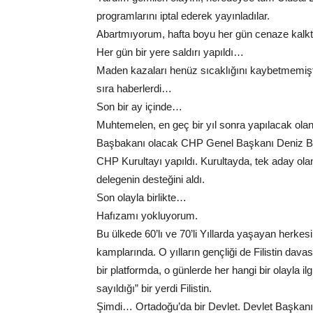
programlarını iptal ederek yayınladılar.
Abartmıyorum, hafta boyu her gün cenaze kalk
Her gün bir yere saldırı yapıldı…
Maden kazaları henüz sıcaklığını kaybetmemişti a
sıra haberlerdi…
Son bir ay içinde…
Muhtemelen, en geç bir yıl sonra yapılacak ol
Başbakanı olacak CHP Genel Başkanı Deniz B
CHP Kurultayı yapıldı. Kurultayda, tek aday ola
delegenin desteğini aldı.
Son olayla birlikte…
Hafızamı yokluyorum.
Bu ülkede 60’lı ve 70’li Yıllarda yaşayan herkesin
kamplarında. O yılların gençliği de Filistin da
bir platformda, o günlerde her hangi bir olayla i
sayıldığı” bir yerdi Filistin.
Şimdi… Ortadoğu’da bir Devlet. Devlet Başkanı