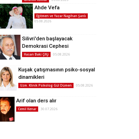
Ahde Vefa
Eğitmen ve Yazar Nagihan Şanlı
05.08.2026
Silivri'den başlayacak
Demokrasi Cephesi
05.08.2026
Hasan Baki Çifçi
Kuşak çatışmasının psiko-sosyal
dinamikleri
05.08.2026
Uzm. Klinik Psikolog Gül Dümen
Arif olan ders alır
30.07.2026
Cemil Kenar