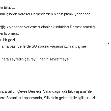
m biraz...
l içinden yöresel Derneklerden birinin piknik yerlerinde
ğişik yerlerine yerleşmiş olanlar kurdukları Dernek aracılığı
üzenliyormuş.
ri bir gezi.
z ama bazı yerlerde SU sorunu yaşarsınız. Yani, içme
ırlara seyredin çevreyi. İnanın seyretmeye
kınca Silivri Çevre Derneği “Vatandaşın günlük yaşamı” ile
e Sorunları kapsamında, Silivri’nin geleceği ile ilgili bir dizi
…