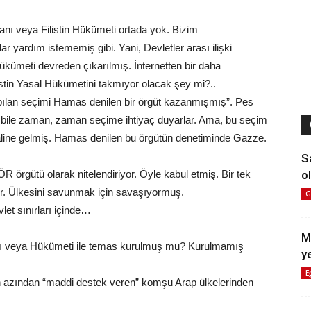
anı veya Filistin Hükümeti ortada yok. Bizim
 yardım istememiş gibi. Yani, Devletler arası ilişki
ükümeti devreden çıkarılmış. İnternetten bir daha
listin Yasal Hükümetini takmıyor olacak şey mi?..
ılan seçimi Hamas denilen bir örgüt kazanmışmış”. Pes
ler bile zaman, zaman seçime ihtiyaç duyarlar. Ama, bu seçim
aline gelmiş. Hamas denilen bu örgütün denetiminde Gazze.
S
ol
R örgütü olarak nitelendiriyor. Öyle kabul etmiş. Bir tek
r. Ülkesini savunmak için savaşıyormuş.
G
let sınırları içinde…
M
aşkanı veya Hükümeti ile temas kurulmuş mu? Kurulmamış
y
E
 en azından “maddi destek veren” komşu Arap ülkelerinden