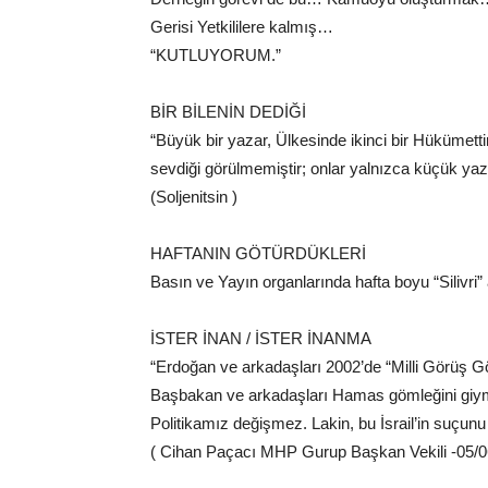
Gerisi Yetkililere kalmış…
“KUTLUYORUM.”
BİR BİLENİN DEDİĞİ
“Büyük bir yazar, Ülkesinde ikinci bir Hükümett
sevdiği görülmemiştir; onlar yalnızca küçük yaza
(Soljenitsin )
HAFTANIN GÖTÜRDÜKLERİ
Basın ve Yayın organlarında hafta boyu “Silivri” a
İSTER İNAN / İSTER İNANMA
“Erdoğan ve arkadaşları 2002’de “Milli Görüş Gö
Başbakan ve arkadaşları Hamas gömleğini giymiş
Politikamız değişmez. Lakin, bu İsrail’in suçunu
( Cihan Paçacı MHP Gurup Başkan Vekili -05/0