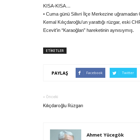
KISA-KISA…
• Cuma günü Silivri İlçe Merkezine uğramadan 
Kemal Kılıçdaroğlu’un yarattığı rüzgar, eski CHP
Ecevit’in “Karaoğlan” hareketinin aynısıymış.
ETİKETLER
PAYLAŞ
Facebook
Twitter
« Önceki
Kılıçdaroğlu Rüzgarı
Ahmet Yücegök