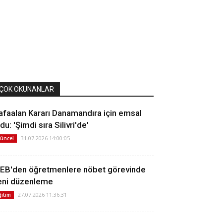
ÇOK OKUNANLAR
afaalan Kararı Danamandıra için emsal
du: 'Şimdi sıra Silivri'de'
31.07.2026 14:00:05
üncel
EB'den öğretmenlere nöbet görevinde
eni düzenleme
27.07.2026 11:36:31
ğitim