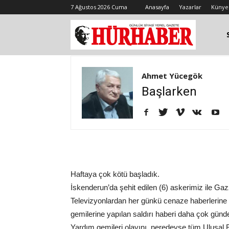
7 Ağustos 2026 Cuma
Anasayfa
Yazarlar
Künye
Ahmet Yücegök
Başlarken
Haftaya çok kötü başladık.
İskenderun’da şehit edilen (6) askerimiz ile Gaz
Televizyonlardan her günkü cenaze haberlerine 
gemilerine yapılan saldırı haberi daha çok gü
Yardım gemileri olayını, neredeyse tüm Ulusal B