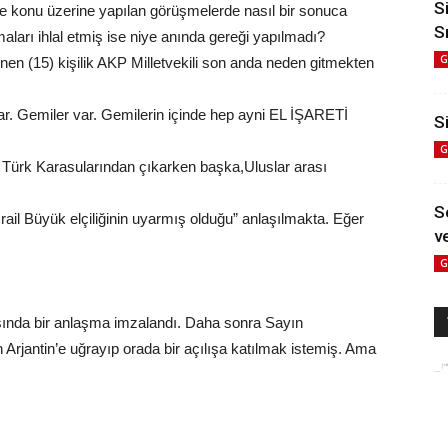
S
le konu üzerine yapılan görüşmelerde nasıl bir sonuca
S
maları ihlal etmiş ise niye anında gereği yapılmadı?
G
en (15) kişilik AKP Milletvekili son anda neden gitmekten
ar. Gemiler var. Gemilerin içinde hep ayni EL İŞARETİ
Si
G
 Türk Karasularından çıkarken başka,Uluslar arası
S
rail Büyük elçiliğinin uyarmış olduğu” anlaşılmakta. Eğer
ve
G
asında bir anlaşma imzalandı. Daha sonra Sayın
 Arjantin’e uğrayıp orada bir açılışa katılmak istemiş. Ama