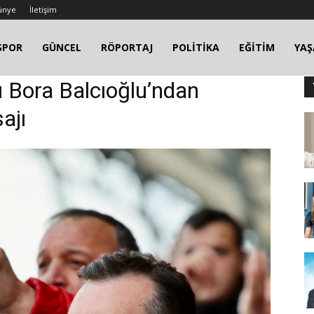
ünye
İletişim
SPOR
GÜNCEL
RÖPORTAJ
POLİTİKA
EĞİTİM
YA
nı Bora Balcıoğlu’ndan
ajı