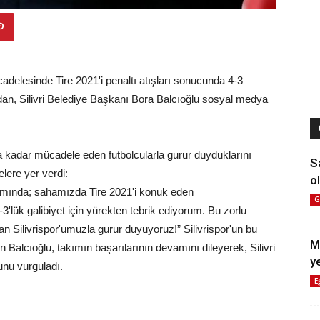
adelesinde Tire 2021'i penaltı atışları sonucunda 4-3
dan, Silivri Belediye Başkanı Bora Balcıoğlu sosyal medya
 kadar mücadele eden futbolcularla gurur duyduklarını
S
lere yer verdi:
ol
amında; sahamızda Tire 2021'i konuk eden
G
3'lük galibiyet için yürekten tebrik ediyorum. Bu zorlu
 Silivrispor'umuzla gurur duyuyoruz!” Silivrispor'un bu
M
tan Balcıoğlu, takımın başarılarının devamını dileyerek, Silivri
y
unu vurguladı.
E