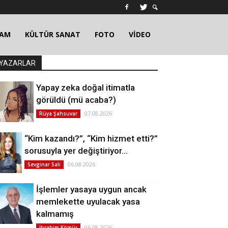
ŞAM
KÜLTÜR SANAT
FOTO
VİDEO
YAZARLAR
Yapay zeka doğal itimatla
görüldü (mü acaba?)
07.08.2026
Rüya Şahsuvar
“Kim kazandı?”, “Kim hizmet etti?”
sorusuyla yer değiştiriyor…
06.08.2026
Sevginar Sali
İşlemler yasaya uygun ancak
memlekette uyulacak yasa
kalmamış
06.08.2026
İbrahim Kömür