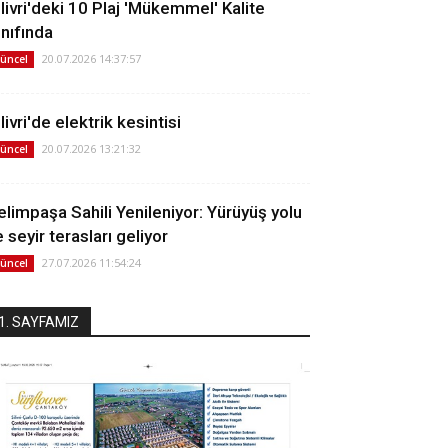
ilivri'deki 10 Plaj 'Mükemmel' Kalite
ınıfında
20.07.2026 14:37:57
üncel
livri'de elektrik kesintisi
20.07.2026 13:21:32
üncel
elimpaşa Sahili Yenileniyor: Yürüyüş yolu
 seyir terasları geliyor
27.07.2026 11:54:24
üncel
1. SAYFAMIZ