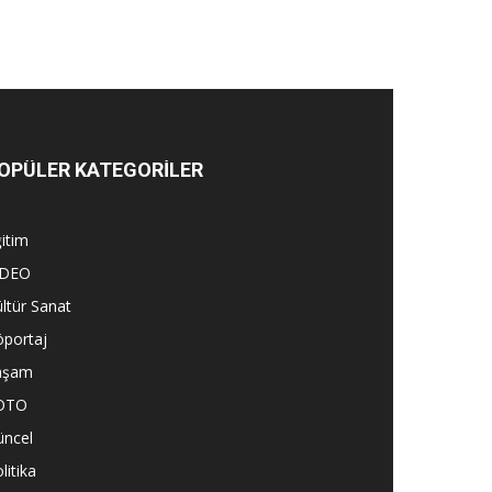
OPÜLER KATEGORİLER
itim
İDEO
ltür Sanat
öportaj
aşam
OTO
üncel
litika