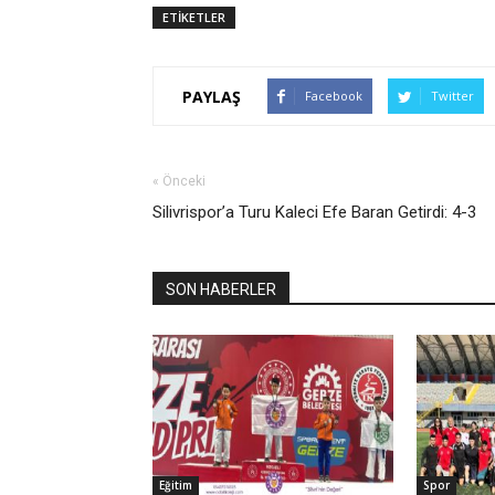
ETİKETLER
PAYLAŞ
Facebook
Twitter
« Önceki
Silivrispor’a Turu Kaleci Efe Baran Getirdi: 4-3
SON HABERLER
Eğitim
Spor