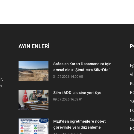
AYIN ENLERİ
P
Safaalan Kararı Danamandıra için
Eğ
emsal oldu: 'Şimdi sıra Silivri'de'
V
31.07.2026 14:00:05
r.
Kü
a
R
Silivri ADD ailesine yeni üye
09.07.2026 16:08:01
Y
F
G
MEB'den öğretmenlere nöbet
görevinde yeni düzenleme
Po
27.07.2026 11:36:31