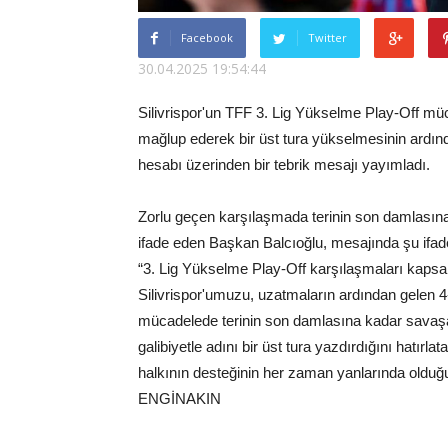
Facebook
Twitter
30.04.2025 19:54:44
Silivrispor'un TFF 3. Lig Yükselme Play-Off müc
mağlup ederek bir üst tura yükselmesinin ardın
hesabı üzerinden bir tebrik mesajı yayımladı.
Zorlu geçen karşılaşmada terinin son damlasına
ifade eden Başkan Balcıoğlu, mesajında şu ifade
“3. Lig Yükselme Play-Off karşılaşmaları kaps
Silivrispor'umuzu, uzatmaların ardından gelen 4-
mücadelede terinin son damlasına kadar savaşan
galibiyetle adını bir üst tura yazdırdığını hatırla
halkının desteğinin her zaman yanlarında olduğ
ENGİNAKIN