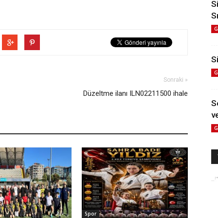
S
S
G
Si
G
Sonraki »
Düzeltme ilanı ILN02211500 ihale
S
ve
G
Spor