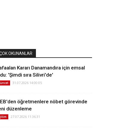
ÇOK OKUNANLAR
afaalan Kararı Danamandıra için emsal
du: 'Şimdi sıra Silivri'de'
31.07.2026 14:00:05
üncel
EB'den öğretmenlere nöbet görevinde
eni düzenleme
27.07.2026 11:36:31
ğitim