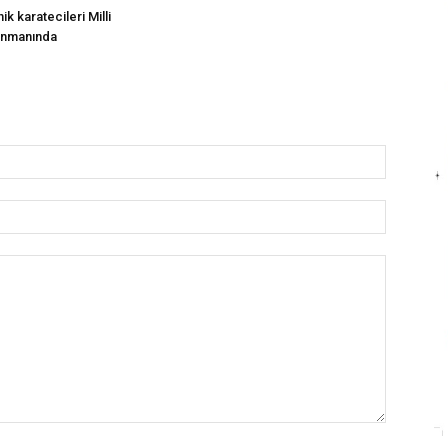
nik karatecileri Milli
enmanında