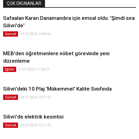
ÇOK OKUNANLAR
Safaalan Kararı Danamandıra için emsal oldu: 'Şimdi sıra
Silivri'de'
31.07.2026 14:00:05
Güncel
MEB'den öğretmenlere nöbet görevinde yeni
düzenleme
27.07.2026 11:36:31
Eğitim
Silivri'deki 10 Plaj 'Mükemmel' Kalite Sınıfında
20.07.2026 14:37:57
Güncel
Silivri'de elektrik kesintisi
20.07.2026 13:21:32
Güncel