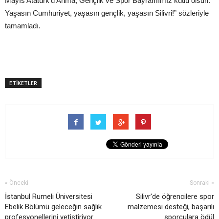
Mayıs Atatürk'ü Anma, Gençlik ve Spor Bayramımız kutlu olsun.
Yaşasın Cumhuriyet, yaşasın gençlik, yaşasın Silivri!” sözleriyle
tamamladı.
ETİKETLER
« Önceki
Sonraki »
İstanbul Rumeli Üniversitesi
Silivr'de öğrencilere spor
Ebelik Bölümü geleceğin sağlık
malzemesi desteği, başarılı
profesyonellerini yetiştiriyor
sporculara ödül