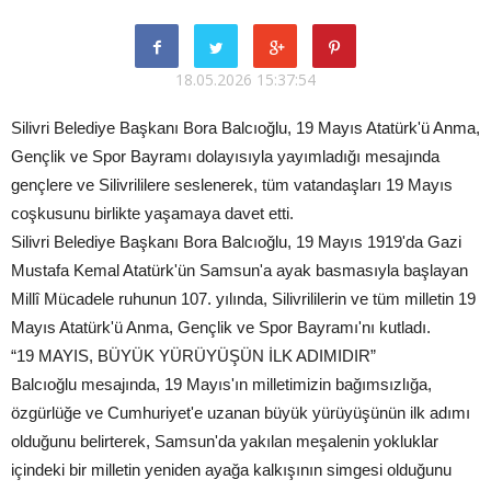
18.05.2026 15:37:54
Silivri Belediye Başkanı Bora Balcıoğlu, 19 Mayıs Atatürk'ü Anma,
Gençlik ve Spor Bayramı dolayısıyla yayımladığı mesajında
gençlere ve Silivrililere seslenerek, tüm vatandaşları 19 Mayıs
coşkusunu birlikte yaşamaya davet etti.
Silivri Belediye Başkanı Bora Balcıoğlu, 19 Mayıs 1919'da Gazi
Mustafa Kemal Atatürk'ün Samsun'a ayak basmasıyla başlayan
Millî Mücadele ruhunun 107. yılında, Silivrililerin ve tüm milletin 19
Mayıs Atatürk'ü Anma, Gençlik ve Spor Bayramı'nı kutladı.
“19 MAYIS, BÜYÜK YÜRÜYÜŞÜN İLK ADIMIDIR”
Balcıoğlu mesajında, 19 Mayıs'ın milletimizin bağımsızlığa,
özgürlüğe ve Cumhuriyet'e uzanan büyük yürüyüşünün ilk adımı
olduğunu belirterek, Samsun'da yakılan meşalenin yokluklar
içindeki bir milletin yeniden ayağa kalkışının simgesi olduğunu