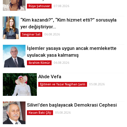
07.08.2026
Rüya Şahsuvar
“Kim kazandı?”, “Kim hizmet etti?” sorusuyla
yer değiştiriyor…
06.08.2026
Sevginar Sali
İşlemler yasaya uygun ancak memlekette
uyulacak yasa kalmamış
06.08.2026
İbrahim Kömür
Ahde Vefa
05.08.2026
Eğitmen ve Yazar Nagihan Şanlı
Silivri'den başlayacak Demokrasi Cephesi
05.08.2026
Hasan Baki Çifçi