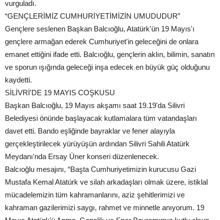
vurguladı.
“GENÇLERİMİZ CUMHURİYETİMİZİN UMUDUDUR”
Gençlere seslenen Başkan Balcıoğlu, Atatürk'ün 19 Mayıs'ı
gençlere armağan ederek Cumhuriyet'in geleceğini de onlara
emanet ettiğini ifade etti. Balcıoğlu, gençlerin aklın, bilimin, sanatın
ve sporun ışığında geleceği inşa edecek en büyük güç olduğunu
kaydetti.
SİLİVRİ'DE 19 MAYIS COŞKUSU
Başkan Balcıoğlu, 19 Mayıs akşamı saat 19.19'da Silivri
Belediyesi önünde başlayacak kutlamalara tüm vatandaşları
davet etti. Bando eşliğinde bayraklar ve fener alayıyla
gerçekleştirilecek yürüyüşün ardından Silivri Sahili Atatürk
Meydanı'nda Ersay Üner konseri düzenlenecek.
Balcıoğlu mesajını, “Başta Cumhuriyetimizin kurucusu Gazi
Mustafa Kemal Atatürk ve silah arkadaşları olmak üzere, istiklal
mücadelemizin tüm kahramanlarını, aziz şehitlerimizi ve
kahraman gazilerimizi saygı, rahmet ve minnetle anıyorum. 19