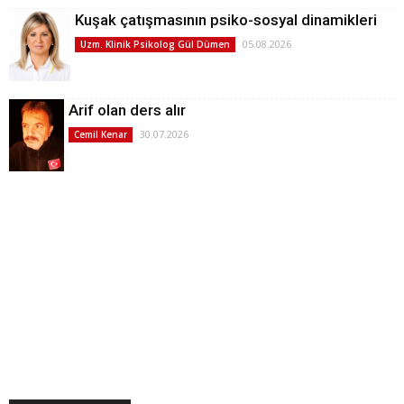
Kuşak çatışmasının psiko-sosyal dinamikleri
05.08.2026
Uzm. Klinik Psikolog Gül Dümen
Arif olan ders alır
30.07.2026
Cemil Kenar