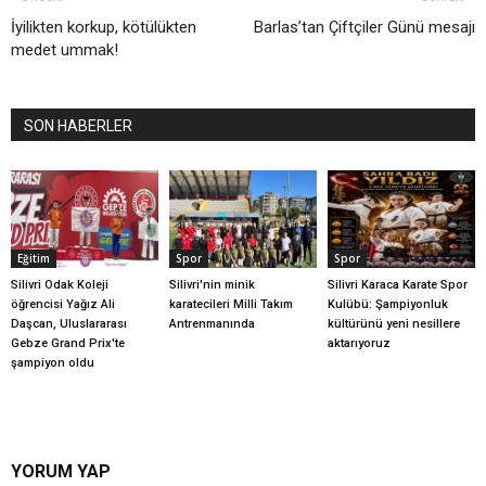
İyilikten korkup, kötülükten
Barlas’tan Çiftçiler Günü mesajı
medet ummak!
SON HABERLER
Eğitim
Spor
Spor
Silivri Odak Koleji
Silivri'nin minik
Silivri Karaca Karate Spor
öğrencisi Yağız Ali
karatecileri Milli Takım
Kulübü: Şampiyonluk
Daşcan, Uluslararası
Antrenmanında
kültürünü yeni nesillere
Gebze Grand Prix'te
aktarıyoruz
şampiyon oldu
YORUM YAP