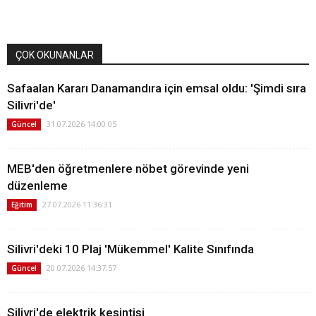
ÇOK OKUNANLAR
Safaalan Kararı Danamandıra için emsal oldu: 'Şimdi sıra
Silivri'de'
31.07.2026 14:00:05
Güncel
MEB'den öğretmenlere nöbet görevinde yeni
düzenleme
27.07.2026 11:36:31
Eğitim
Silivri'deki 10 Plaj 'Mükemmel' Kalite Sınıfında
20.07.2026 14:37:57
Güncel
Silivri'de elektrik kesintisi