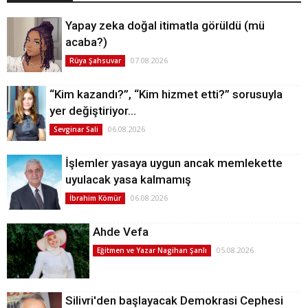
Yapay zeka doğal itimatla görüldü (mü
acaba?)
07.08.2026
Rüya Şahsuvar
“Kim kazandı?”, “Kim hizmet etti?” sorusuyla
yer değiştiriyor…
06.08.2026
Sevginar Sali
İşlemler yasaya uygun ancak memlekette
uyulacak yasa kalmamış
06.08.2026
İbrahim Kömür
Ahde Vefa
05.08.2026
Eğitmen ve Yazar Nagihan Şanlı
Silivri'den başlayacak Demokrasi Cephesi