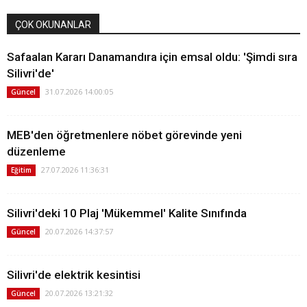
ÇOK OKUNANLAR
Safaalan Kararı Danamandıra için emsal oldu: 'Şimdi sıra
Silivri'de'
31.07.2026 14:00:05
Güncel
MEB'den öğretmenlere nöbet görevinde yeni
düzenleme
27.07.2026 11:36:31
Eğitim
Silivri'deki 10 Plaj 'Mükemmel' Kalite Sınıfında
20.07.2026 14:37:57
Güncel
Silivri'de elektrik kesintisi
20.07.2026 13:21:32
Güncel