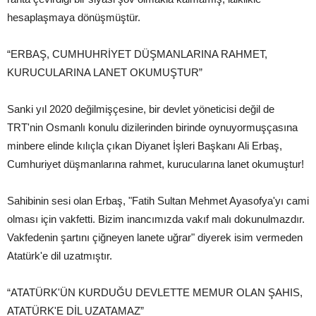
hesaplaşmaya dönüşmüştür.
“ERBAŞ, CUMHUHRİYET DÜŞMANLARINA RAHMET,
KURUCULARINA LANET OKUMUŞTUR”
Sanki yıl 2020 değilmişçesine, bir devlet yöneticisi değil de
TRT'nin Osmanlı konulu dizilerinden birinde oynuyormuşçasına
minbere elinde kılıçla çıkan Diyanet İşleri Başkanı Ali Erbaş,
Cumhuriyet düşmanlarına rahmet, kurucularına lanet okumuştur!
Sahibinin sesi olan Erbaş, "Fatih Sultan Mehmet Ayasofya'yı cami
olması için vakfetti. Bizim inancımızda vakıf malı dokunulmazdır.
Vakfedenin şartını çiğneyen lanete uğrar" diyerek isim vermeden
Atatürk'e dil uzatmıştır.
“ATATÜRK'ÜN KURDUĞU DEVLETTE MEMUR OLAN ŞAHIS,
ATATÜRK'E DİL UZATAMAZ”