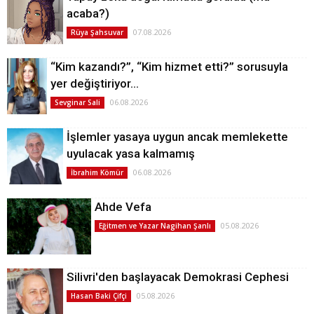
acaba?)
07.08.2026
Rüya Şahsuvar
“Kim kazandı?”, “Kim hizmet etti?” sorusuyla
yer değiştiriyor…
06.08.2026
Sevginar Sali
İşlemler yasaya uygun ancak memlekette
uyulacak yasa kalmamış
06.08.2026
İbrahim Kömür
Ahde Vefa
05.08.2026
Eğitmen ve Yazar Nagihan Şanlı
Silivri'den başlayacak Demokrasi Cephesi
05.08.2026
Hasan Baki Çifçi