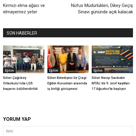
Kırmızı elma ağacı ve
Nüfus Müdürlükleri, Dikey Geçiş
elmayemez yeter
Sınavı gününde açık kalacak
SON HABERLER
Eğitim
Eğitim
Eğitim
Silivri Çağrıbey
Silivri Belediyesi ile Çizgi
Silivri Necip Sarıbekir
Ortaokulu’nda LGS
Eğitim Kurumları arasında
MTAL'de 9. sınıf kayıtları
başarısı ödüllendirildi
iş birliği görüşmesi
17 Ağustos'ta başlıyor
YORUM YAP