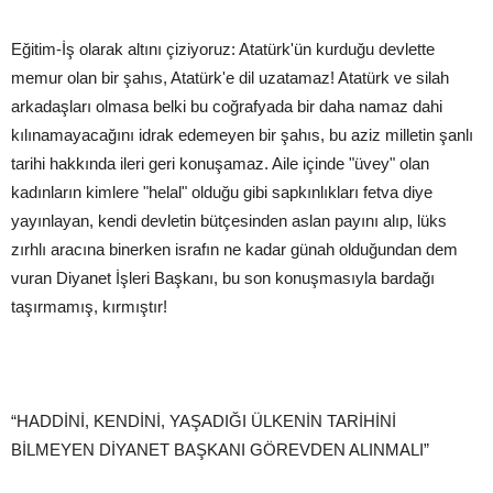
Eğitim-İş olarak altını çiziyoruz: Atatürk'ün kurduğu devlette
memur olan bir şahıs, Atatürk'e dil uzatamaz! Atatürk ve silah
arkadaşları olmasa belki bu coğrafyada bir daha namaz dahi
kılınamayacağını idrak edemeyen bir şahıs, bu aziz milletin şanlı
tarihi hakkında ileri geri konuşamaz. Aile içinde "üvey" olan
kadınların kimlere "helal" olduğu gibi sapkınlıkları fetva diye
yayınlayan, kendi devletin bütçesinden aslan payını alıp, lüks
zırhlı aracına binerken israfın ne kadar günah olduğundan dem
vuran Diyanet İşleri Başkanı, bu son konuşmasıyla bardağı
taşırmamış, kırmıştır!
“HADDİNİ, KENDİNİ, YAŞADIĞI ÜLKENİN TARİHİNİ
BİLMEYEN DİYANET BAŞKANI GÖREVDEN ALINMALI”