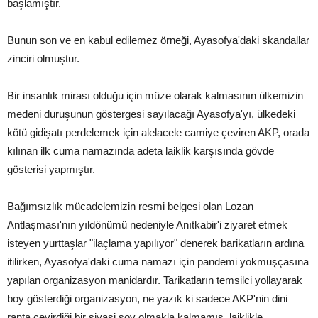
başlamıştır.
Bunun son ve en kabul edilemez örneği, Ayasofya'daki skandallar
zinciri olmuştur.
Bir insanlık mirası olduğu için müze olarak kalmasının ülkemizin
medeni duruşunun göstergesi sayılacağı Ayasofya'yı, ülkedeki
kötü gidişatı perdelemek için alelacele camiye çeviren AKP, orada
kılınan ilk cuma namazında adeta laiklik karşısında gövde
gösterisi yapmıştır.
Bağımsızlık mücadelemizin resmi belgesi olan Lozan
Antlaşması'nın yıldönümü nedeniyle Anıtkabir'i ziyaret etmek
isteyen yurttaşlar "ilaçlama yapılıyor" denerek barikatların ardına
itilirken, Ayasofya'daki cuma namazı için pandemi yokmuşçasına
yapılan organizasyon manidardır. Tarikatların temsilci yollayarak
boy gösterdiği organizasyon, ne yazık ki sadece AKP'nin dini
ranta çevirdiği bir siyasi şov olmakla kalmamış, laiklikle