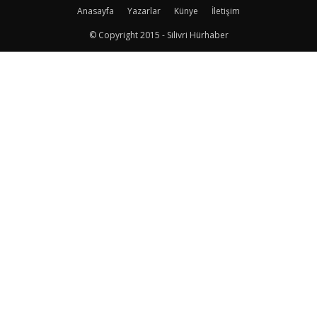
Anasayfa
Yazarlar
Künye
İletişim
© Copyright 2015 - Silivri Hürhaber