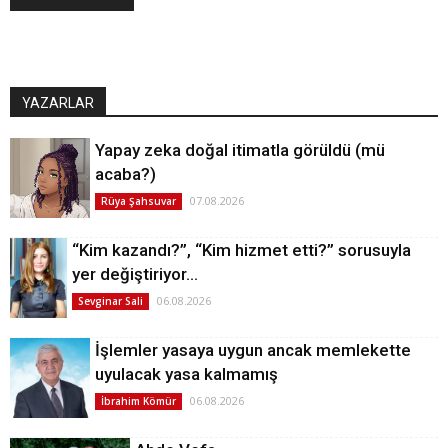
YAZARLAR
Yapay zeka doğal itimatla görüldü (mü
acaba?)
07.08.2026
Rüya Şahsuvar
“Kim kazandı?”, “Kim hizmet etti?” sorusuyla
yer değiştiriyor…
06.08.2026
Sevginar Sali
İşlemler yasaya uygun ancak memlekette
uyulacak yasa kalmamış
06.08.2026
İbrahim Kömür