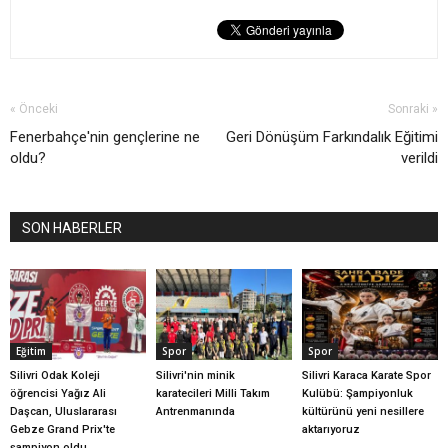
« Önceki
Sonraki »
Fenerbahçe'nin gençlerine ne
Geri Dönüşüm Farkındalık Eğitimi
oldu?
verildi
SON HABERLER
Eğitim
Spor
Spor
Silivri Odak Koleji
Silivri'nin minik
Silivri Karaca Karate Spor
öğrencisi Yağız Ali
karatecileri Milli Takım
Kulübü: Şampiyonluk
Daşcan, Uluslararası
Antrenmanında
kültürünü yeni nesillere
Gebze Grand Prix'te
aktarıyoruz
şampiyon oldu