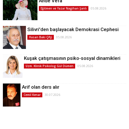
Ahde Vefa
05.08.2026
Eğitmen ve Yazar Nagihan Şanlı
Silivri'den başlayacak Demokrasi Cephesi
05.08.2026
Hasan Baki Çifçi
Kuşak çatışmasının psiko-sosyal dinamikleri
05.08.2026
Uzm. Klinik Psikolog Gül Dümen
Arif olan ders alır
30.07.2026
Cemil Kenar