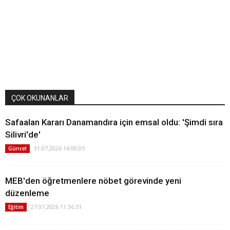
ÇOK OKUNANLAR
Safaalan Kararı Danamandıra için emsal oldu: 'Şimdi sıra
Silivri'de'
31.07.2026 14:00:05
Güncel
MEB'den öğretmenlere nöbet görevinde yeni
düzenleme
27.07.2026 11:36:31
Eğitim