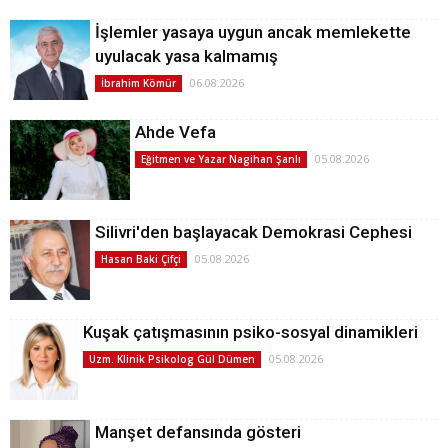
İşlemler yasaya uygun ancak memlekette
uyulacak yasa kalmamış
06.08.2026
İbrahim Kömür
Ahde Vefa
05.08.2026
Eğitmen ve Yazar Nagihan Şanlı
Silivri'den başlayacak Demokrasi Cephesi
05.08.2026
Hasan Baki Çifçi
Kuşak çatışmasının psiko-sosyal dinamikleri
05.08.2026
Uzm. Klinik Psikolog Gül Dümen
Manşet defansında gösteri