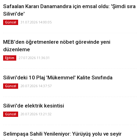
Safaalan Kararı Danamandıra için emsal oldu: 'Şimdi sıra
Silivri'de'
31.07.2026 14:00:05
Güncel
MEB'den öğretmenlere nöbet görevinde yeni
düzenleme
27.07.2026 11:36:31
Eğitim
Silivri'deki 10 Plaj 'Mükemmel' Kalite Sınıfında
20.07.2026 14:37:57
Güncel
Silivri'de elektrik kesintisi
20.07.2026 13:21:32
Güncel
Selimpaşa Sahili Yenileniyor: Yürüyüş yolu ve seyir