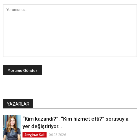
YAZARLAR
“Kim kazandı?”. “Kim hizmet etti?” sorusuyla
yer değiştiriyor…
06.08.2026
Sevginar Sali