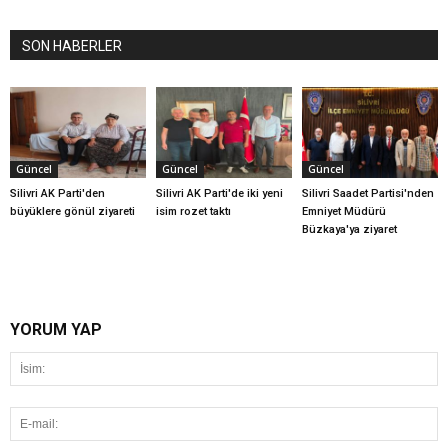
SON HABERLER
Güncel
Güncel
Güncel
Silivri AK Parti'den
Silivri AK Parti'de iki yeni
Silivri Saadet Partisi'nden
büyüklere gönül ziyareti
isim rozet taktı
Emniyet Müdürü
Büzkaya'ya ziyaret
YORUM YAP