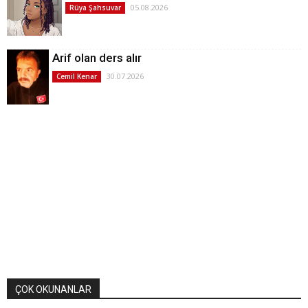
05.08.2026
Rüya Şahsuvar
Arif olan ders alır
30.07.2026
Cemil Kenar
ÇOK OKUNANLAR