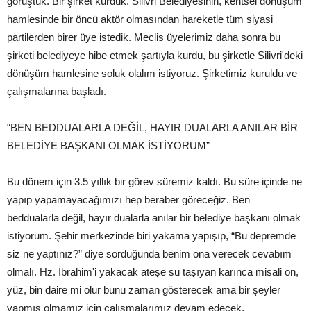
görüştük. Bir şirket kurduk. Silivri Belediyesinin, kentsel dönüşüm
hamlesinde bir öncü aktör olmasından hareketle tüm siyasi
partilerden birer üye istedik. Meclis üyelerimiz daha sonra bu
şirketi belediyeye hibe etmek şartıyla kurdu, bu şirketle Silivri'deki
dönüşüm hamlesine soluk olalım istiyoruz. Şirketimiz kuruldu ve
çalışmalarına başladı.
“BEN BEDDUALARLA DEĞİL, HAYIR DUALARLA ANILAR BİR
BELEDİYE BAŞKANI OLMAK İSTİYORUM”
Bu dönem için 3.5 yıllık bir görev süremiz kaldı. Bu süre içinde ne
yapıp yapamayacağımızı hep beraber göreceğiz. Ben
beddualarla değil, hayır dualarla anılar bir belediye başkanı olmak
istiyorum. Şehir merkezinde biri yakama yapışıp, “Bu depremde
siz ne yaptınız?” diye sorduğunda benim ona verecek cevabım
olmalı. Hz. İbrahim'i yakacak ateşe su taşıyan karınca misali on,
yüz, bin daire mi olur bunu zaman gösterecek ama bir şeyler
yapmış olmamız için çalışmalarımız devam edecek.