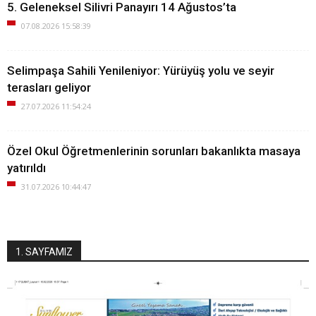
5. Geleneksel Silivri Panayırı 14 Ağustos’ta
07.08.2026 15:58:39
Selimpaşa Sahili Yenileniyor: Yürüyüş yolu ve seyir
terasları geliyor
27.07.2026 11:54:24
Özel Okul Öğretmenlerinin sorunları bakanlıkta masaya
yatırıldı
31.07.2026 10:44:47
1. SAYFAMIZ