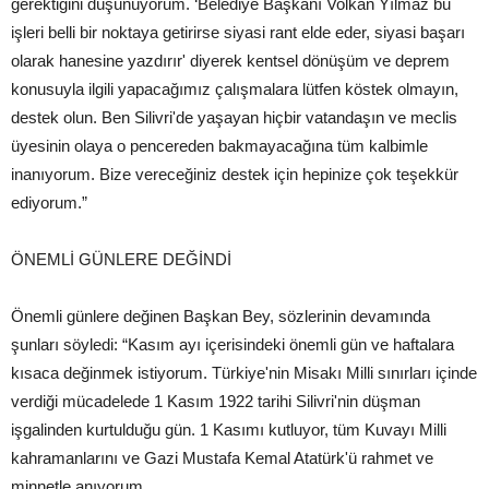
gerektiğini düşünüyorum. ‘Belediye Başkanı Volkan Yılmaz bu
işleri belli bir noktaya getirirse siyasi rant elde eder, siyasi başarı
olarak hanesine yazdırır' diyerek kentsel dönüşüm ve deprem
konusuyla ilgili yapacağımız çalışmalara lütfen köstek olmayın,
destek olun. Ben Silivri'de yaşayan hiçbir vatandaşın ve meclis
üyesinin olaya o pencereden bakmayacağına tüm kalbimle
inanıyorum. Bize vereceğiniz destek için hepinize çok teşekkür
ediyorum.”
ÖNEMLİ GÜNLERE DEĞİNDİ
Önemli günlere değinen Başkan Bey, sözlerinin devamında
şunları söyledi: “Kasım ayı içerisindeki önemli gün ve haftalara
kısaca değinmek istiyorum. Türkiye'nin Misakı Milli sınırları içinde
verdiği mücadelede 1 Kasım 1922 tarihi Silivri'nin düşman
işgalinden kurtulduğu gün. 1 Kasımı kutluyor, tüm Kuvayı Milli
kahramanlarını ve Gazi Mustafa Kemal Atatürk'ü rahmet ve
minnetle anıyorum.