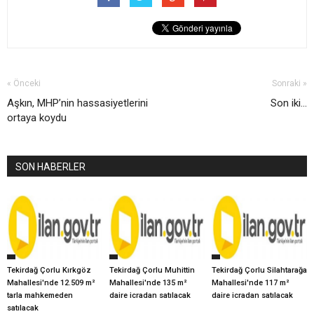
« Önceki
Sonraki »
Aşkın, MHP’nin hassasiyetlerini
Son iki...
ortaya koydu
SON HABERLER
Tekirdağ Çorlu Kırkgöz
Tekirdağ Çorlu Muhittin
Tekirdağ Çorlu Silahtarağa
Mahallesi'nde 12.509 m²
Mahallesi'nde 135 m²
Mahallesi'nde 117 m²
tarla mahkemeden
daire icradan satılacak
daire icradan satılacak
satılacak