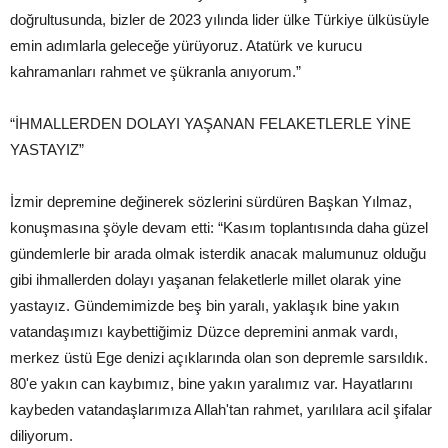
doğrultusunda, bizler de 2023 yılında lider ülke Türkiye ülküsüyle
emin adımlarla geleceğe yürüyoruz. Atatürk ve kurucu
kahramanları rahmet ve şükranla anıyorum.”
“İHMALLERDEN DOLAYI YAŞANAN FELAKETLERLE YİNE
YASTAYIZ”
İzmir depremine değinerek sözlerini sürdüren Başkan Yılmaz,
konuşmasına şöyle devam etti: “Kasım toplantısında daha güzel
gündemlerle bir arada olmak isterdik anacak malumunuz olduğu
gibi ihmallerden dolayı yaşanan felaketlerle millet olarak yine
yastayız. Gündemimizde beş bin yaralı, yaklaşık bine yakın
vatandaşımızı kaybettiğimiz Düzce depremini anmak vardı,
merkez üstü Ege denizi açıklarında olan son depremle sarsıldık.
80'e yakın can kaybımız, bine yakın yaralımız var. Hayatlarını
kaybeden vatandaşlarımıza Allah'tan rahmet, yarılılara acil şifalar
diliyorum.