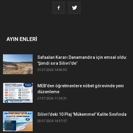
AYIN ENLERİ
Safaalan Kararı Danamandıra için emsal oldu:
'Şimdi sıra Silivri'de'
31.07.2026 14:00:05
MEB'den öğretmenlere nöbet görevinde yeni
düzenleme
27.07.2026 11:36:31
Silivri'deki 10 Plaj 'Mükemmel' Kalite Sınıfında
20.07.2026 14:37:57