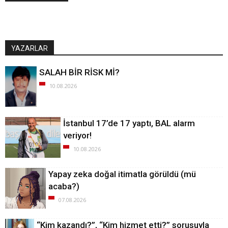
YAZARLAR
SALAH BİR RİSK Mİ?
10.08.2026
İstanbul 17’de 17 yaptı, BAL alarm
veriyor!
10.08.2026
Yapay zeka doğal itimatla görüldü (mü
acaba?)
07.08.2026
“Kim kazandı?”, “Kim hizmet etti?” sorusuyla