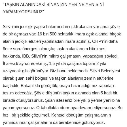
“TAŞKIN ALANINDAKİ BİNANIZIN YERİNE YENİSİNİ
YAPAMIYORSUNUZ”
Silivri'nin jeolojik yapısı bakımından riskli alanları var ama şöyle
de bir açmazı var; 16 bin 500 hektarlık imara açık alanda, birçok
alanın jeolojik etütleri yapılmadan imara açılmış. CHP'nin daha
önce soru önergesi olmuştu; taşkın alanlarının bitirilmesi
hakkında. İBB, Silivri'nin mikro çalışmasını yapacağını söyledi.
İhalesi 6 ay sürecekmiş, 1.5 yıl da çalışma toplam 2 yıla
uzayacak gibi görünüyor. Biz bunu beklemedik Silivri Belediyesi
olarak şuan sahil bölgesi ve taşkın alanların zemin etütlerine
başladık. Bakanlıkla görüştük, oraya hazırladığımız raporları
teslim edeceğiz. Şöyle düşünün taşkın alanında olan 5 katlı bir
binada oturuyorsunuz. Şuan isteseniz bile yıkıp yerine yeni bina
yapamıyorsunuz. O tabutlukta oturmaya devam ediyorsunuz. Bu
hızlı bir şekilde çözülmeli. Kentsel dönüşüm çalışmalarının
yanında imar çalışmalarını da beraberinde götürüyoruz.