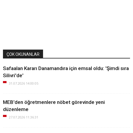
ÇOK OKUNANLAR
Safaalan Kararı Danamandıra için emsal oldu: 'Şimdi sıra
Silivri'de'
31.07.2026 14:00:05
MEB'den öğretmenlere nöbet görevinde yeni
düzenleme
27.07.2026 11:36:31