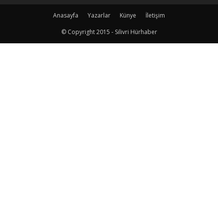
Anasayfa
Yazarlar
Künye
İletişim
© Copyright 2015 - Silivri Hürhaber