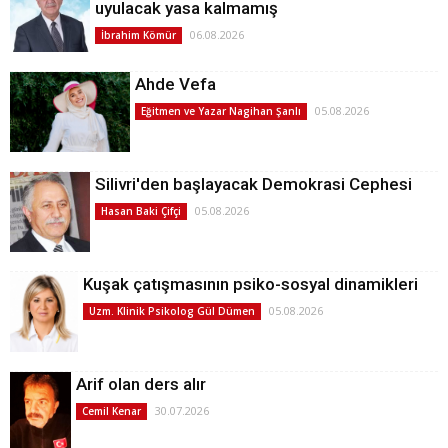
uyulacak yasa kalmamış
06.08.2026
İbrahim Kömür
Ahde Vefa
05.08.2026
Eğitmen ve Yazar Nagihan Şanlı
Silivri'den başlayacak Demokrasi Cephesi
05.08.2026
Hasan Baki Çifçi
Kuşak çatışmasının psiko-sosyal dinamikleri
05.08.2026
Uzm. Klinik Psikolog Gül Dümen
Arif olan ders alır
30.07.2026
Cemil Kenar