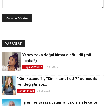
YAZARLAR
Yapay zeka doğal itimatla görüldü (mü
acaba?)
07.08.2026
Rüya Şahsuvar
“Kim kazandı?”, “Kim hizmet etti?” sorusuyla
yer değiştiriyor…
06.08.2026
Sevginar Sali
İşlemler yasaya uygun ancak memlekette