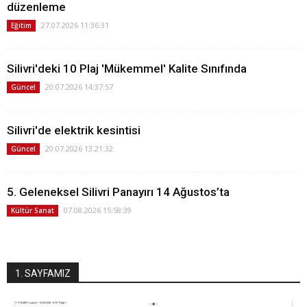
düzenleme
27.07.2026 11:36:31
Eğitim
Silivri'deki 10 Plaj 'Mükemmel' Kalite Sınıfında
20.07.2026 14:37:57
Güncel
Silivri'de elektrik kesintisi
20.07.2026 13:21:32
Güncel
5. Geleneksel Silivri Panayırı 14 Ağustos’ta
07.08.2026 15:58:39
Kültür Sanat
1. SAYFAMIZ