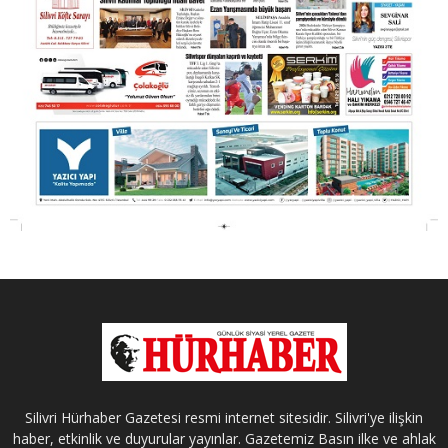
Silivri Hürhaber Gazetesi resmi internet sitesidir. Silivri'ye ilişkin
haber, etkinlik ve duyurular yayınlar. Gazetemiz Basın ilke ve ahlak