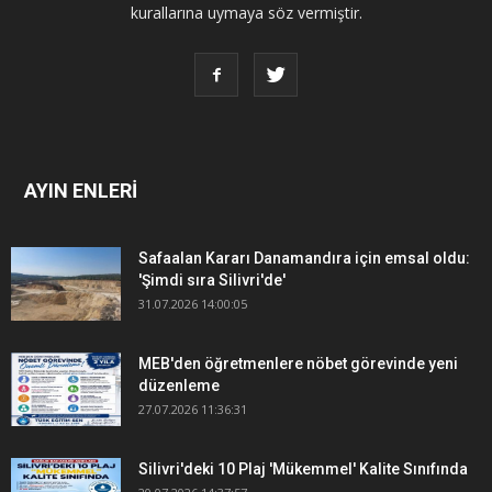
kurallarına uymaya söz vermiştir.
AYIN ENLERİ
Safaalan Kararı Danamandıra için emsal oldu:
'Şimdi sıra Silivri'de'
31.07.2026 14:00:05
MEB'den öğretmenlere nöbet görevinde yeni
düzenleme
27.07.2026 11:36:31
Silivri'deki 10 Plaj 'Mükemmel' Kalite Sınıfında