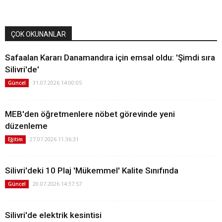
ÇOK OKUNANLAR
Safaalan Kararı Danamandıra için emsal oldu: 'Şimdi sıra
Silivri'de'
31.07.2026 14:00:05
Güncel
MEB'den öğretmenlere nöbet görevinde yeni
düzenleme
27.07.2026 11:36:31
Eğitim
Silivri'deki 10 Plaj 'Mükemmel' Kalite Sınıfında
20.07.2026 14:37:57
Güncel
Silivri'de elektrik kesintisi