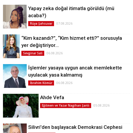
Yapay zeka doğal itimatla görüldü (mü
acaba?)
07.08.2026
Rüya Şahsuvar
“Kim kazandı?”, “Kim hizmet etti?” sorusuyla
yer değiştiriyor…
06.08.2026
Sevginar Sali
İşlemler yasaya uygun ancak memlekette
uyulacak yasa kalmamış
06.08.2026
İbrahim Kömür
Ahde Vefa
05.08.2026
Eğitmen ve Yazar Nagihan Şanlı
Silivri'den başlayacak Demokrasi Cephesi