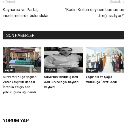
« Önceki
Sonraki »
Kaynarca ve Partal,
“Kadın Kolları deyince burnumun
incelemelerde bulundular
direği sızlıyor!”
SON HABERLER
Yaşam
Yaşam
Yaşam
Silivri MHP ilçe Başkanı
Silivri'nin tanınmış ismi
Yağız Ata ve Çağla
Zafer Yalçın’ın Babası
Adil Sirkecioğlu hayatını
mutluluğa “evet” dedi
İbrahim Yalçın son
kaybetti
yolculuğuna uğurlandı
YORUM YAP