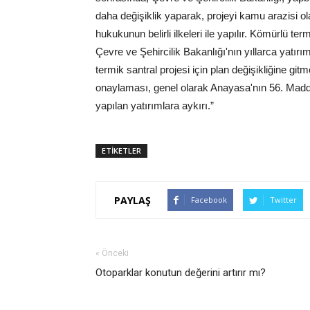
daha değişiklik yaparak, projeyi kamu arazisi ol
hukukunun belirli ilkeleri ile yapılır. Kömürlü ter
Çevre ve Şehircilik Bakanlığı'nın yıllarca yatır
termik santral projesi için plan değişikliğine gi
onaylaması, genel olarak Anayasa'nın 56. Madde
yapılan yatırımlara aykırı.”
ETİKETLER
PAYLAŞ
Facebook
Twitter
« Önceki
Otoparklar konutun değerini artırır mı?