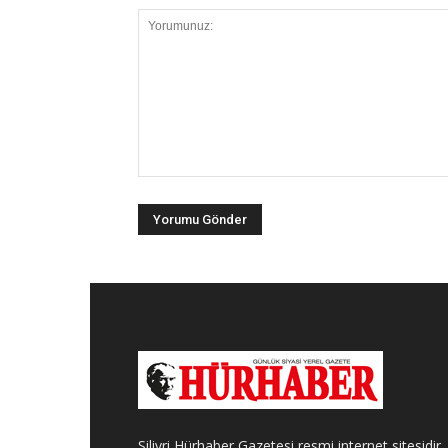
Silivri Hürhaber Gazetesi resmi internet sitesidir.