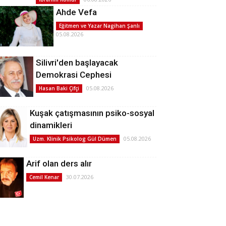
Ahde Vefa
Eğitmen ve Yazar Nagihan Şanlı
05.08.2026
Silivri'den başlayacak
Demokrasi Cephesi
05.08.2026
Hasan Baki Çifçi
Kuşak çatışmasının psiko-sosyal
dinamikleri
05.08.2026
Uzm. Klinik Psikolog Gül Dümen
Arif olan ders alır
30.07.2026
Cemil Kenar