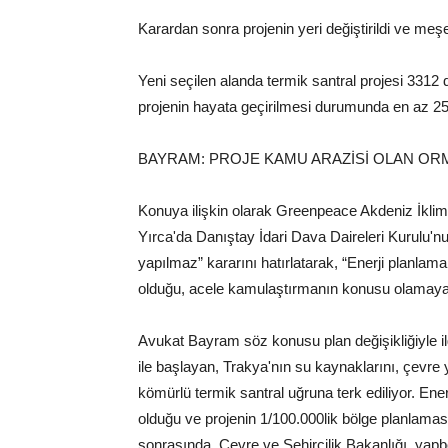
Karardan sonra projenin yeri değiştirildi ve meş
Yeni seçilen alanda termik santral projesi 33
projenin hayata geçirilmesi durumunda en az 250 
BAYRAM: PROJE KAMU ARAZİSİ OLAN ORM
Konuya ilişkin olarak Greenpeace Akdeniz İkl
Yırca'da Danıştay İdari Dava Daireleri Kurulu'n
yapılmaz” kararını hatırlatarak, “Enerji planlam
olduğu, acele kamulaştırmanın konusu olamayaca
Avukat Bayram söz konusu plan değişikliğiyle il
ile başlayan, Trakya'nın su kaynaklarını, çevre
kömürlü termik santral uğruna terk ediliyor. En
olduğu ve projenin 1/100.000lik bölge planlaması
sonrasında, Çevre ve Şehircilik Bakanlığı, yapb