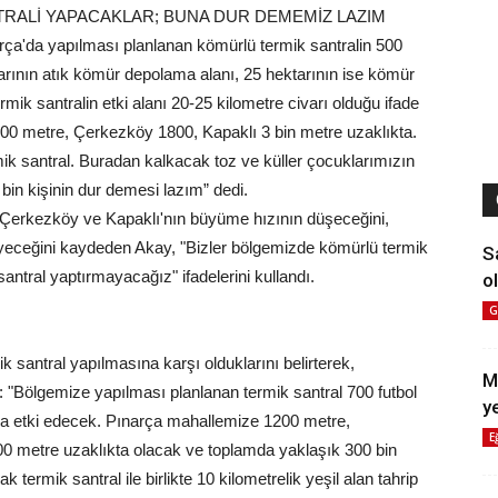
RALİ YAPACAKLAR; BUNA DUR DEMEMİZ LAZIM
a'da yapılması planlanan kömürlü termik santralin 500
tarının atık kömür depolama alanı, 25 hektarının ise kömür
mik santralin etki alanı 20-25 kilometre civarı olduğu ifade
1200 metre, Çerkezköy 1800, Kapaklı 3 bin metre uzaklıkta.
k santral. Buradan kalkacak toz ve küller çocuklarımızın
in kişinin dur demesi lazım” dedi.
Çerkezköy ve Kapaklı'nın büyüme hızının düşeceğini,
yeceğini kaydeden Akay, "Bizler bölgemizde kömürlü termik
S
ntral yaptırmayacağız" ifadelerini kullandı.
ol
G
 santral yapılmasına karşı olduklarını belirterek,
M
tı: "Bölgemize yapılması planlanan termik santral 700 futbol
y
a etki edecek. Pınarça mahallemize 1200 metre,
E
metre uzaklıkta olacak ve toplamda yaklaşık 300 bin
termik santral ile birlikte 10 kilometrelik yeşil alan tahrip