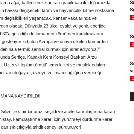
S
larca ağaç katledilerek santralin yapılması ile doğamızda
S
ın havası değişecek, tarım ve hayvancılık bitme noktasına
lim değişiklikleri yaşanacak, kanser vakalarında ve
G
den olacak. Dünyada 23 ülke, eyalet ve şehir, enerjide
030'a gelindiğinde tamamen kömürden kurtulmalarını
Si
er gösteriyor ki bütün Avrupa ve dünya ülkeleri kömürden
G
eden hala termik santral kurmak için ısrar ediyoruz?"
nda Serfiçe, Kapaklı Kent Konseyi Başkanı Arzu
S
Uz, sivil toplum örgütü temsilcileri ve meslek odaları
ve
antralin doğaya, çevreye ve insan sağlığına vereceği
G
MANA KAYDIRILDI!
Silivri ile sınır bir arazi seçildi ve acele kamulaştırma kararı
nıştay, kamulaştırma kararı için yürütmeyi durdurma kararı
 can sıkıcılığıyla tahdit etmeyi sürdürüyor!