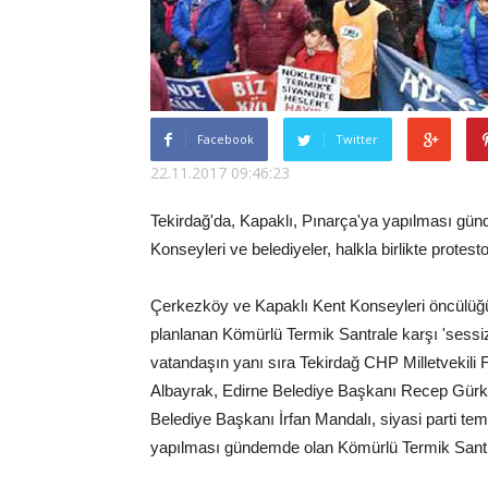
Facebook
Twitter
22.11.2017 09:46:23
Tekirdağ'da, Kapaklı, Pınarça'ya yapılması günd
Konseyleri ve belediyeler, halkla birlikte protes
Çerkezköy ve Kapaklı Kent Konseyleri öncülüğün
planlanan Kömürlü Termik Santrale karşı 'sessiz
vatandaşın yanı sıra Tekirdağ CHP Milletvekili
Albayrak, Edirne Belediye Başkanı Recep Gürk
Belediye Başkanı İrfan Mandalı, siyasi parti temsi
yapılması gündemde olan Kömürlü Termik Santrali