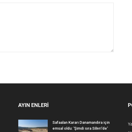
AYIN ENLERİ
P
Safaalan Kararı Danamandıra için
Y
emsal oldu: 'Şimdi sıra Silivri'de'