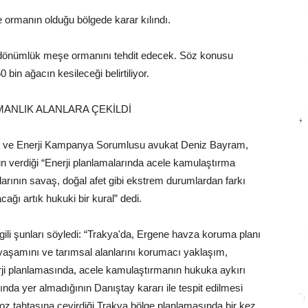
e ormanın olduğu bölgede karar kılındı.
12 dönümlük meşe ormanını tehdit edecek. Söz konusu
bin ağacın kesileceği belirtiliyor.
ANLIK ALANLARA ÇEKİLDİ
im ve Enerji Kampanya Sorumlusu avukat Deniz Bayram,
un verdiği “Enerji planlamalarında acele kamulaştırma
alarının savaş, doğal afet gibi ekstrem durumlardan farkı
ğı artık hukuki bir kural” dedi.
gili şunları söyledi: “Trakya'da, Ergene havza koruma planı
 yaşamını ve tarımsal alanlarını korumacı yaklaşım,
erji planlamasında, acele kamulaştırmanın hukuka aykırı
nda yer almadığının Danıştay kararı ile tespit edilmesi
oz tahtasına çevirdiği Trakya bölge planlamasında bir kez