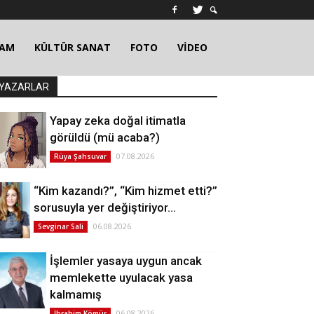
ŞAM
KÜLTÜR SANAT
FOTO
VİDEO
YAZARLAR
Yapay zeka doğal itimatla
görüldü (mü acaba?)
07.08.2026
Rüya Şahsuvar
“Kim kazandı?”, “Kim hizmet etti?”
sorusuyla yer değiştiriyor…
06.08.2026
Sevginar Sali
İşlemler yasaya uygun ancak
memlekette uyulacak yasa
kalmamış
06.08.2026
İbrahim Kömür