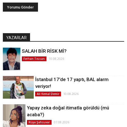
YAZARLAR
SALAH BİR RİSK Mİ?
10.08.2026
Ferhan Tezcan
İstanbul 17’de 17 yaptı, BAL alarm
veriyor!
10.08.2026
Ali Kemal Demir
Yapay zeka doğal itimatla görüldü (mü
acaba?)
07.08.2026
Rüya Şahsuvar