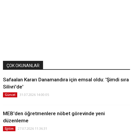
ÇOK OKUNANLAR
Safaalan Kararı Danamandıra için emsal oldu: 'Şimdi sıra
Silivri'de'
31.07.2026 14:00:05
Güncel
MEB'den öğretmenlere nöbet görevinde yeni
düzenleme
27.07.2026 11:36:31
Eğitim