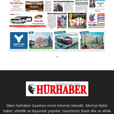
Silivri Hürhaber Gazetesi resmi internet sitesidir. Silivri'ye ilişkin
haber, etkinlik ve duyurular yayınlar. Gazetemiz Basın ilke ve ahlak