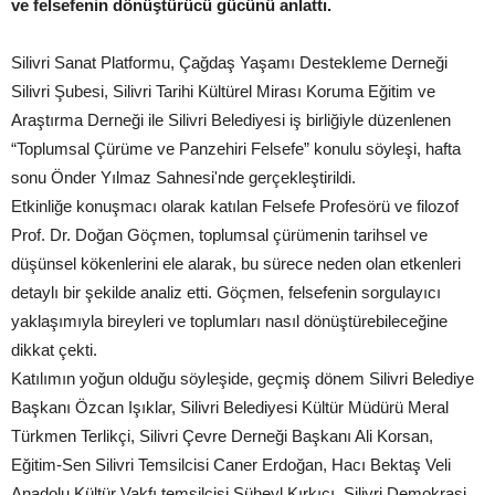
ve felsefenin dönüştürücü gücünü anlattı.
Silivri Sanat Platformu, Çağdaş Yaşamı Destekleme Derneği
Silivri Şubesi, Silivri Tarihi Kültürel Mirası Koruma Eğitim ve
Araştırma Derneği ile Silivri Belediyesi iş birliğiyle düzenlenen
“Toplumsal Çürüme ve Panzehiri Felsefe” konulu söyleşi, hafta
sonu Önder Yılmaz Sahnesi'nde gerçekleştirildi.
Etkinliğe konuşmacı olarak katılan Felsefe Profesörü ve filozof
Prof. Dr. Doğan Göçmen, toplumsal çürümenin tarihsel ve
düşünsel kökenlerini ele alarak, bu sürece neden olan etkenleri
detaylı bir şekilde analiz etti. Göçmen, felsefenin sorgulayıcı
yaklaşımıyla bireyleri ve toplumları nasıl dönüştürebileceğine
dikkat çekti.
Katılımın yoğun olduğu söyleşide, geçmiş dönem Silivri Belediye
Başkanı Özcan Işıklar, Silivri Belediyesi Kültür Müdürü Meral
Türkmen Terlikçi, Silivri Çevre Derneği Başkanı Ali Korsan,
Eğitim-Sen Silivri Temsilcisi Caner Erdoğan, Hacı Bektaş Veli
Anadolu Kültür Vakfı temsilcisi Süheyl Kırkıcı, Silivri Demokrasi