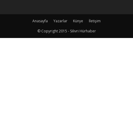
Anasayfa
Yazarlar
Künye
İletişim
© Copyright 2015 - Silivri Hürhaber