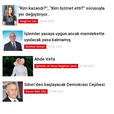
“Kim kazandı?”, “Kim hizmet etti?” sorusuyla
yer değiştiriyor…
06.08.2026
Sevginar Sali
İşlemler yasaya uygun ancak memlekette
uyulacak yasa kalmamış
06.08.2026
İbrahim Kömür
Ahde Vefa
05.08.2026
Eğitmen ve Yazar Nagihan Şanlı
Silivri'den başlayacak Demokrasi Cephesi
05.08.2026
Hasan Baki Çifçi