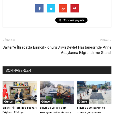
« Önceki
Sonraki »
Sarten’e İhracatta Birincilik onuru
Silivri Devlet Hastanesi’nde Anne
Adaylarına Bilgilendirme Standı
SON HABERLER
Güncel
Güncel
Güncel
Silivri İYİ Parti İlçe Başkanı
Silivri’de yer altı çöp
Silivri’de yol bakım ve
Erişken: Türkiye
konteynerleri temizleniyor
onarım çalışmaları