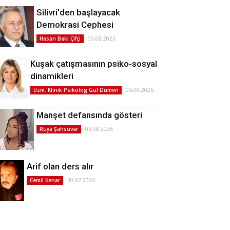
Silivri'den başlayacak
Demokrasi Cephesi
05.08.2026
Hasan Baki Çifçi
Kuşak çatışmasının psiko-sosyal
dinamikleri
05.08.2026
Uzm. Klinik Psikolog Gül Dümen
Manşet defansında gösteri
05.08.2026
Rüya Şahsuvar
Arif olan ders alır
30.07.2026
Cemil Kenar