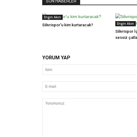
SON HABERLER
Engin Akın
Engin Akın
Silivrispor'u kim kurtaracak?
Silivrispor İ
sessiz çatl
YORUM YAP