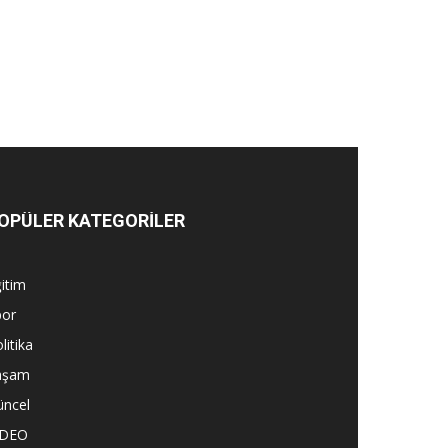
OPÜLER KATEGORİLER
itim
por
litika
aşam
üncel
İDEO