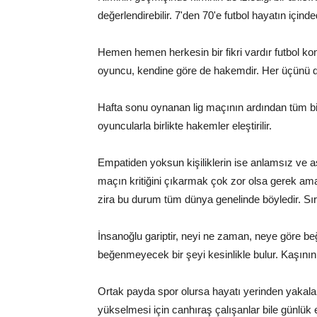
değerlendirebilir. 7'den 70'e futbol hayatın içinded
Hemen hemen herkesin bir fikri vardır futbol k
oyuncu, kendine göre de hakemdir. Her üçünü de
Hafta sonu oynanan lig maçının ardından tüm bir 
oyuncularla birlikte hakemler eleştirilir.
Empatiden yoksun kişiliklerin ise anlamsız ve aşır
maçın kritiğini çıkarmak çok zor olsa gerek am
zira bu durum tüm dünya genelinde böyledir. Sı
İnsanoğlu gariptir, neyi ne zaman, neye göre 
beğenmeyecek bir şeyi kesinlikle bulur. Kaşının
Ortak payda spor olursa hayatı yerinden yakalamış
yükselmesi için canhıraş çalışanlar bile günlük 