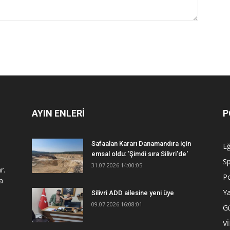
AYIN ENLERİ
P
Safaalan Kararı Danamandıra için
Eğ
emsal oldu: 'Şimdi sıra Silivri'de'
S
31.07.2026 14:00:05
r.
Po
a
Y
Silivri ADD ailesine yeni üye
09.07.2026 16:08:01
G
V