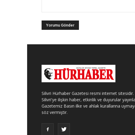
Silivri Hürhaber Gazetesi resmi internet sitesidir.
Silivri'ye ilişkin haber, etkinlik ve duyurular yayınla
Gazetemiz Basın ilke ve ahlak kurallarına uymay
söz vermiştir.