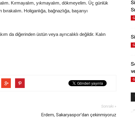
S
uluşalım. Kırmayalım, yıkmayalım, dökmeyelim. Üç günlük
S
 bırakalım. Holiganlığa, bağnazlığa, başarıyı
G
ım da diğerinden üstün veya ayrıcalıklı değildir. Kalın
Si
G
S
ve
G
Sonraki »
Erdem, Sakaryaspor’dan çekinmiyoruz