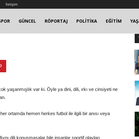
İletişim
SPOR
GÜNCEL
RÖPORTAJ
POLİTİKA
EĞİTİM
YA
yaşanmışlık var ki. Öyle ya dini, dili, ırkı ve cinsiyeti ne
an.
er ortamda hemen herkes futbol ile ilgili bir anısı veya
Aynı dili konuşmasalar bile insanlar sportif olayları