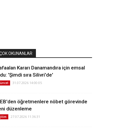
ÇOK OKUNANLAR
afaalan Kararı Danamandıra için emsal
du: 'Şimdi sıra Silivri'de'
31.07.2026 14:00:05
üncel
EB'den öğretmenlere nöbet görevinde
eni düzenleme
27.07.2026 11:36:31
ğitim