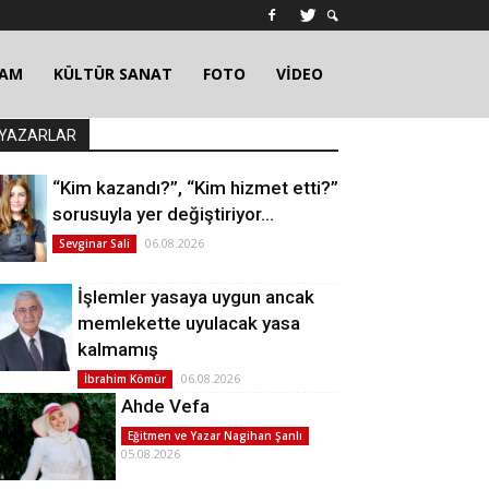
ŞAM
KÜLTÜR SANAT
FOTO
VİDEO
YAZARLAR
“Kim kazandı?”, “Kim hizmet etti?”
sorusuyla yer değiştiriyor…
06.08.2026
Sevginar Sali
İşlemler yasaya uygun ancak
memlekette uyulacak yasa
kalmamış
06.08.2026
İbrahim Kömür
Ahde Vefa
Eğitmen ve Yazar Nagihan Şanlı
05.08.2026