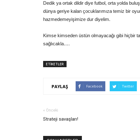
Dedik ya ortak dildir diye futbol, orta yolda b
dünya geriye kalan çocuklarımıza temiz bir oyun
hazmedemeyişimize dur diyelim.
Kimse kimseden üstün olmayacağı gibi hiçbir tak
sağlıcakla….
ETİKETLER
PAYLAŞ
Facebook
Twitter
« Önceki
Strateji savaşları!