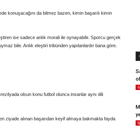
rede konuşacağını da bilmez bazen, kimin başarılı kimin
eştiren ise sadece anlık morali ile oynayabilir. Sporcu gerçek
ymaz bile. Anlık eleştiri tribünden yapılanlardır bana göre.
S
ol
G
 Brezilyada olsun konu futbol olunca insanlar aynı dili
M
y
den ziyade alınan başarıdan keyif almaya bakmakta fayda
E