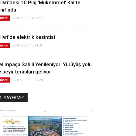
ilivri'deki 10 Plaj 'Mükemmel' Kalite
ınıfında
20.07.2026 14:37:57
üncel
livri'de elektrik kesintisi
20.07.2026 13:21:32
üncel
elimpaşa Sahili Yenileniyor: Yürüyüş yolu
 seyir terasları geliyor
27.07.2026 11:54:24
üncel
1. SAYFAMIZ