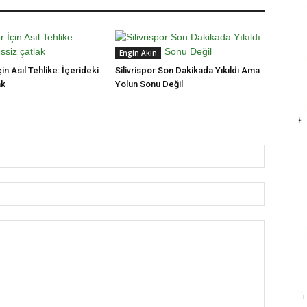
Engin Akın
çin Asıl Tehlike: İçerideki
Silivrispor Son Dakikada Yıkıldı Ama
ak
Yolun Sonu Değil