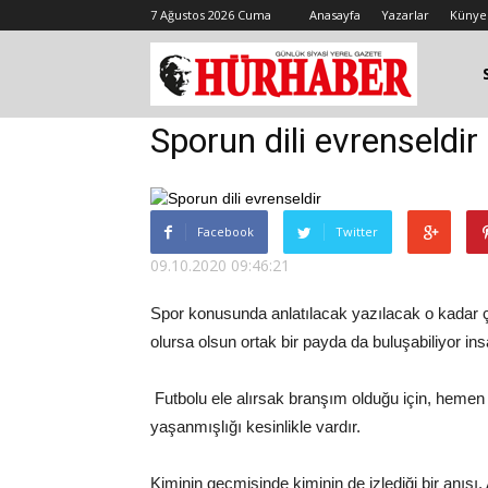
7 Ağustos 2026 Cuma
Anasayfa
Yazarlar
Künye
Sporun dili evrenseldir
Facebook
Twitter
09.10.2020 09:46:21
Spor konusunda anlatılacak yazılacak o kadar çok 
olursa olsun ortak bir payda da buluşabiliyor ins
Futbolu ele alırsak branşım olduğu için, hemen h
yaşanmışlığı kesinlikle vardır.
Kiminin geçmişinde kiminin de izlediği bir anısı. 