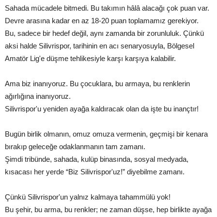
Sahada mücadele bitmedi. Bu takımın hâlâ alacağı çok puan var.
Devre arasına kadar en az 18-20 puan toplamamız gerekiyor.
Bu, sadece bir hedef değil, aynı zamanda bir zorunluluk. Çünkü
aksi halde Silivrispor, tarihinin en acı senaryosuyla, Bölgesel
Amatör Lig'e düşme tehlikesiyle karşı karşıya kalabilir.
Ama biz inanıyoruz. Bu çocuklara, bu armaya, bu renklerin
ağırlığına inanıyoruz.
Silivrispor'u yeniden ayağa kaldıracak olan da işte bu inançtır!
Bugün birlik olmanın, omuz omuza vermenin, geçmişi bir kenara
bırakıp geleceğe odaklanmanın tam zamanı.
Şimdi tribünde, sahada, kulüp binasında, sosyal medyada,
kısacası her yerde “Biz Silivrispor'uz!” diyebilme zamanı.
Çünkü Silivrispor'un yalnız kalmaya tahammülü yok!
Bu şehir, bu arma, bu renkler; ne zaman düşse, hep birlikte ayağa