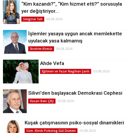
“Kim kazandı?”, “Kim hizmet etti?” sorusuyla
yer değiştiriyor…
06.08.2026
Sevginar Sali
İşlemler yasaya uygun ancak memlekette
uyulacak yasa kalmamış
06.08.2026
İbrahim Kömür
Ahde Vefa
05.08.2026
Eğitmen ve Yazar Nagihan Şanlı
Silivri'den başlayacak Demokrasi Cephesi
05.08.2026
Hasan Baki Çifçi
Kuşak çatışmasının psiko-sosyal dinamikleri
05.08.2026
Uzm. Klinik Psikolog Gül Dümen