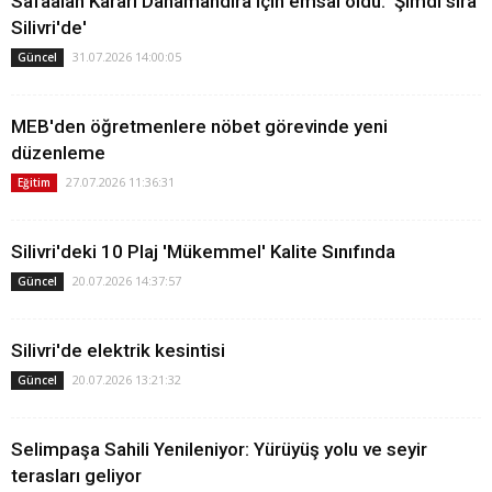
Safaalan Kararı Danamandıra için emsal oldu: 'Şimdi sıra
Silivri'de'
31.07.2026 14:00:05
Güncel
MEB'den öğretmenlere nöbet görevinde yeni
düzenleme
27.07.2026 11:36:31
Eğitim
Silivri'deki 10 Plaj 'Mükemmel' Kalite Sınıfında
20.07.2026 14:37:57
Güncel
Silivri'de elektrik kesintisi
20.07.2026 13:21:32
Güncel
Selimpaşa Sahili Yenileniyor: Yürüyüş yolu ve seyir
terasları geliyor