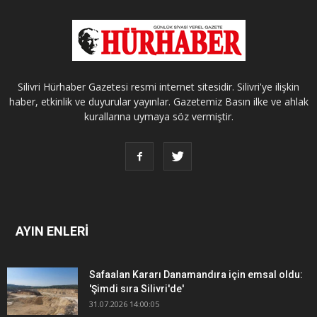
Silivri Hürhaber Gazetesi resmi internet sitesidir. Silivri'ye ilişkin
haber, etkinlik ve duyurular yayınlar. Gazetemiz Basın ilke ve ahlak
kurallarına uymaya söz vermiştir.
AYIN ENLERİ
Safaalan Kararı Danamandıra için emsal oldu:
'Şimdi sıra Silivri'de'
31.07.2026 14:00:05