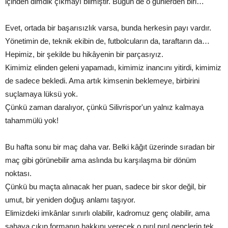
içinden dimdik çıkmayı bilmiştir. Bugün de o günlerden biri…
Evet, ortada bir başarısızlık varsa, bunda herkesin payı vardır.
Yönetimin de, teknik ekibin de, futbolcuların da, taraftarın da…
Hepimiz, bir şekilde bu hikâyenin bir parçasıyız.
Kimimiz elinden geleni yapamadı, kimimiz inancını yitirdi, kimimiz
de sadece bekledi. Ama artık kimsenin beklemeye, birbirini
suçlamaya lüksü yok.
Çünkü zaman daralıyor, çünkü Silivrispor'un yalnız kalmaya
tahammülü yok!
Bu hafta sonu bir maç daha var. Belki kâğıt üzerinde sıradan bir
maç gibi görünebilir ama aslında bu karşılaşma bir dönüm
noktası.
Çünkü bu maçta alınacak her puan, sadece bir skor değil, bir
umut, bir yeniden doğuş anlamı taşıyor.
Elimizdeki imkânlar sınırlı olabilir, kadromuz genç olabilir, ama
sahaya çıkıp formanın hakkını verecek o pırıl pırıl gençlerin tek