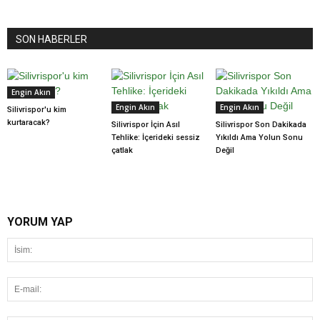
SON HABERLER
Engin Akın
Engin Akın
Engin Akın
Silivrispor'u kim
kurtaracak?
Silivrispor İçin Asıl
Silivrispor Son Dakikada
Tehlike: İçerideki sessiz
Yıkıldı Ama Yolun Sonu
çatlak
Değil
YORUM YAP