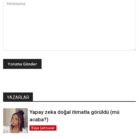
YAZARLAR
Yapay zeka doğal itimatla görüldü (mü
acaba?)
Rüya Şahsuvar