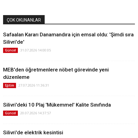
ÇOK OKUNANLAR
Safaalan Kararı Danamandıra için emsal oldu: 'Şimdi sıra
Silivri'de'
31.07.2026 14:00:05
Güncel
MEB'den öğretmenlere nöbet görevinde yeni
düzenleme
27.07.2026 11:36:31
Eğitim
Silivri'deki 10 Plaj 'Mükemmel' Kalite Sınıfında
20.07.2026 14:37:57
Güncel
Silivri'de elektrik kesintisi