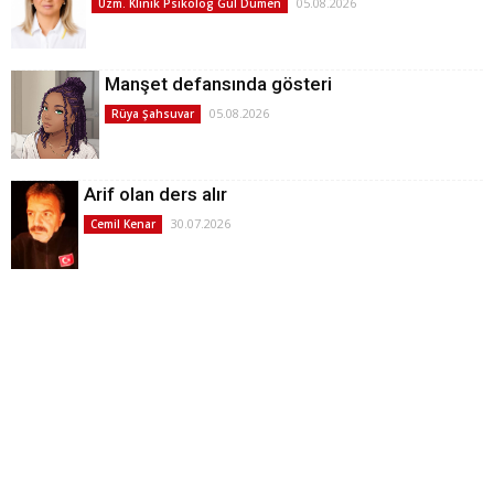
05.08.2026
Uzm. Klinik Psikolog Gül Dümen
Manşet defansında gösteri
05.08.2026
Rüya Şahsuvar
Arif olan ders alır
30.07.2026
Cemil Kenar