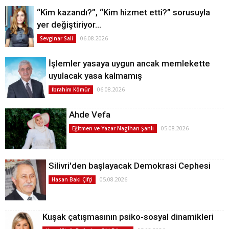
“Kim kazandı?”, “Kim hizmet etti?” sorusuyla
yer değiştiriyor…
06.08.2026
Sevginar Sali
İşlemler yasaya uygun ancak memlekette
uyulacak yasa kalmamış
06.08.2026
İbrahim Kömür
Ahde Vefa
05.08.2026
Eğitmen ve Yazar Nagihan Şanlı
Silivri'den başlayacak Demokrasi Cephesi
05.08.2026
Hasan Baki Çifçi
Kuşak çatışmasının psiko-sosyal dinamikleri