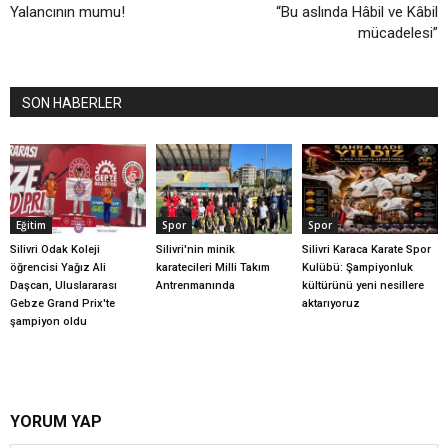
Yalancının mumu!
“Bu aslında Hâbil ve Kâbil
mücadelesi”
SON HABERLER
Eğitim
Spor
Spor
Silivri Odak Koleji
Silivri'nin minik
Silivri Karaca Karate Spor
öğrencisi Yağız Ali
karatecileri Milli Takım
Kulübü: Şampiyonluk
Daşcan, Uluslararası
Antrenmanında
kültürünü yeni nesillere
Gebze Grand Prix'te
aktarıyoruz
şampiyon oldu
YORUM YAP