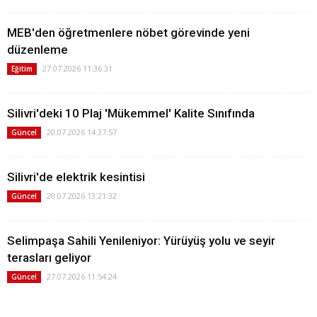
MEB'den öğretmenlere nöbet görevinde yeni
düzenleme
27.07.2026 11:36:31
Eğitim
Silivri'deki 10 Plaj 'Mükemmel' Kalite Sınıfında
20.07.2026 14:37:57
Güncel
Silivri'de elektrik kesintisi
20.07.2026 13:21:32
Güncel
Selimpaşa Sahili Yenileniyor: Yürüyüş yolu ve seyir
terasları geliyor
27.07.2026 11:54:24
Güncel