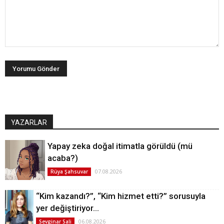
YAZARLAR
Yapay zeka doğal itimatla görüldü (mü
acaba?)
07.08.2026
Rüya Şahsuvar
“Kim kazandı?”, “Kim hizmet etti?” sorusuyla
yer değiştiriyor…
06.08.2026
Sevginar Sali