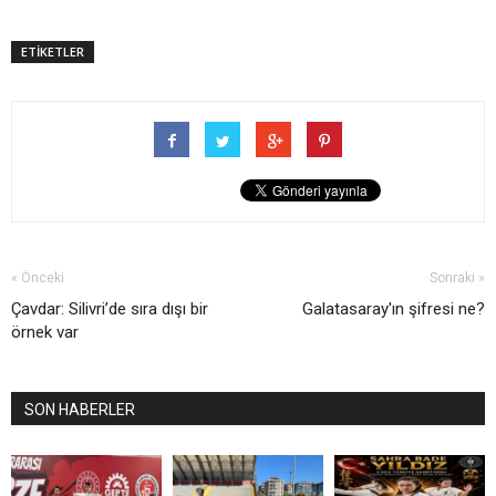
ETİKETLER
« Önceki
Sonraki »
Çavdar: Silivri’de sıra dışı bir
Galatasaray'ın şifresi ne?
örnek var
SON HABERLER