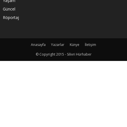
Yaşam
Güncel
Röportaj
Anasayfa
Yazarlar
Künye
İletişim
© Copyright 2015 - Silivri Hürhaber