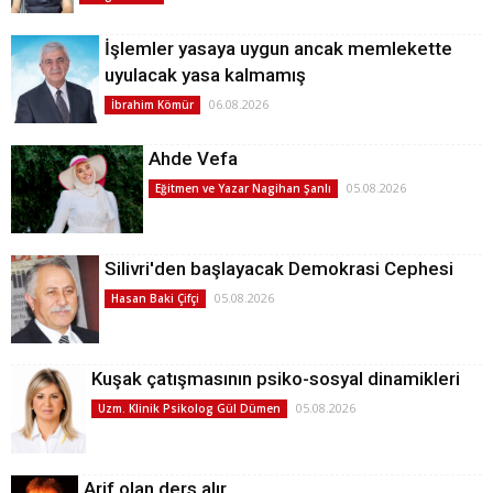
İşlemler yasaya uygun ancak memlekette
uyulacak yasa kalmamış
06.08.2026
İbrahim Kömür
Ahde Vefa
05.08.2026
Eğitmen ve Yazar Nagihan Şanlı
Silivri'den başlayacak Demokrasi Cephesi
05.08.2026
Hasan Baki Çifçi
Kuşak çatışmasının psiko-sosyal dinamikleri
05.08.2026
Uzm. Klinik Psikolog Gül Dümen
Arif olan ders alır