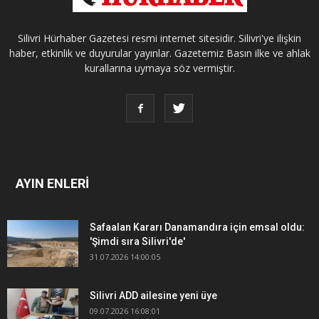
Silivri Hürhaber Gazetesi resmi internet sitesidir. Silivri'ye ilişkin
haber, etkinlik ve duyurular yayınlar. Gazetemiz Basın ilke ve ahlak
kurallarına uymaya söz vermiştir.
AYIN ENLERİ
Safaalan Kararı Danamandıra için emsal oldu:
'Şimdi sıra Silivri'de'
31.07.2026 14:00:05
Silivri ADD ailesine yeni üye
09.07.2026 16:08:01