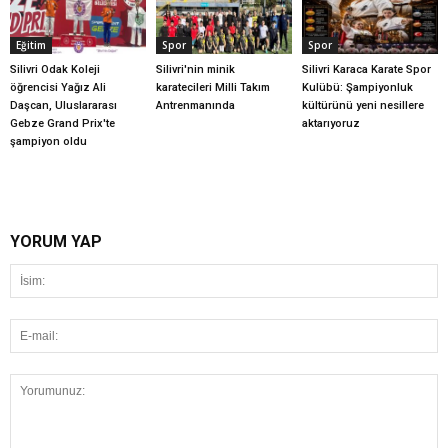
Eğitim
Spor
Spor
Silivri Odak Koleji
Silivri'nin minik
Silivri Karaca Karate Spor
öğrencisi Yağız Ali
karatecileri Milli Takım
Kulübü: Şampiyonluk
Daşcan, Uluslararası
Antrenmanında
kültürünü yeni nesillere
Gebze Grand Prix'te
aktarıyoruz
şampiyon oldu
YORUM YAP