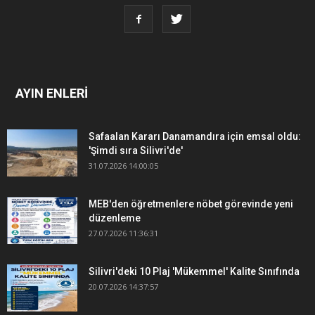
AYIN ENLERİ
Safaalan Kararı Danamandıra için emsal oldu:
'Şimdi sıra Silivri'de'
31.07.2026 14:00:05
MEB'den öğretmenlere nöbet görevinde yeni
düzenleme
27.07.2026 11:36:31
Silivri'deki 10 Plaj 'Mükemmel' Kalite Sınıfında
20.07.2026 14:37:57