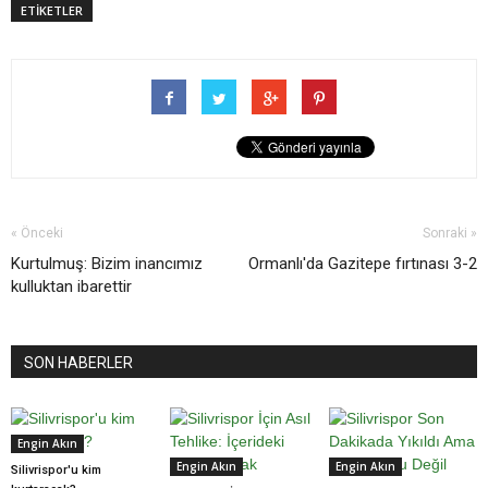
ETİKETLER
« Önceki
Sonraki »
Kurtulmuş: Bizim inancımız
Ormanlı'da Gazitepe fırtınası 3-2
kulluktan ibarettir
SON HABERLER
Engin Akın
Engin Akın
Engin Akın
Silivrispor'u kim