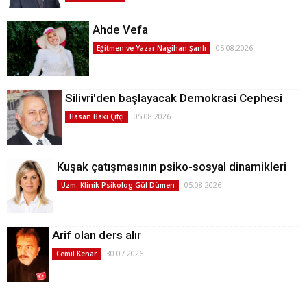
Ahde Vefa
05.08.2026
Eğitmen ve Yazar Nagihan Şanlı
Silivri'den başlayacak Demokrasi Cephesi
05.08.2026
Hasan Baki Çifçi
Kuşak çatışmasının psiko-sosyal dinamikleri
05.08.2026
Uzm. Klinik Psikolog Gül Dümen
Arif olan ders alır
30.07.2026
Cemil Kenar