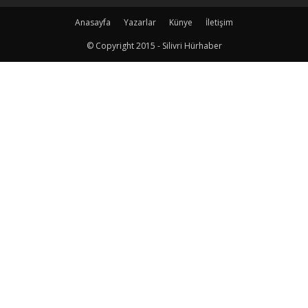
Anasayfa
Yazarlar
Künye
İletişim
© Copyright 2015 - Silivri Hürhaber