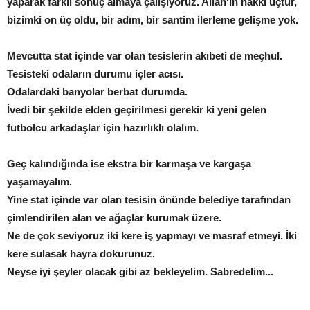
yaparak farklı sonuç almaya çalışıyoruz. Allah'ın hakkı üçtür,
bizimki on üç oldu, bir adım, bir santim ilerleme gelişme yok.
Mevcutta stat içinde var olan tesislerin akıbeti de meçhul.
Tesisteki odaların durumu içler acısı.
Odalardaki banyolar berbat durumda.
İvedi bir şekilde elden geçirilmesi gerekir ki yeni gelen
futbolcu arkadaşlar için hazırlıklı olalım.
Geç kalındığında ise ekstra bir karmaşa ve kargaşa
yaşamayalım.
Yine stat içinde var olan tesisin önünde belediye tarafından
çimlendirilen alan ve ağaçlar kurumak üzere.
Ne de çok seviyoruz iki kere iş yapmayı ve masraf etmeyi. İki
kere sulasak hayra dokurunuz.
Neyse iyi şeyler olacak gibi az bekleyelim. Sabredelim...