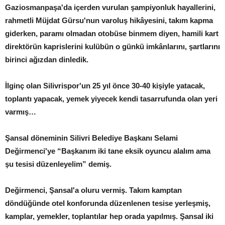
Gaziosmanpaşa'da içerden vurulan şampiyonluk hayallerini,
rahmetli Müjdat Gürsu'nun varoluş hikâyesini, takım kapma
giderken, paramı olmadan otobüse binmem diyen, hamili kart
direktörün kaprislerini kulübün o günkü imkânlarını, şartlarını
birinci ağızdan dinledik.
İlginç olan Silivrispor'un 25 yıl önce 30-40 kişiyle yatacak,
toplantı yapacak, yemek yiyecek kendi tasarrufunda olan yeri
varmış…
Şansal döneminin Silivri Belediye Başkanı Selami
Değirmenci'ye “Başkanım iki tane eksik oyuncu alalım ama
şu tesisi düzenleyelim” demiş.
Değirmenci, Şansal'a oluru vermiş. Takım kamptan
döndüğünde otel konforunda düzenlenen tesise yerleşmiş,
kamplar, yemekler, toplantılar hep orada yapılmış. Şansal iki