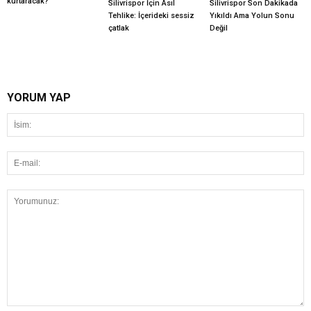
kurtaracak?
Silivrispor İçin Asıl
Silivrispor Son Dakikada
Tehlike: İçerideki sessiz
Yıkıldı Ama Yolun Sonu
çatlak
Değil
YORUM YAP