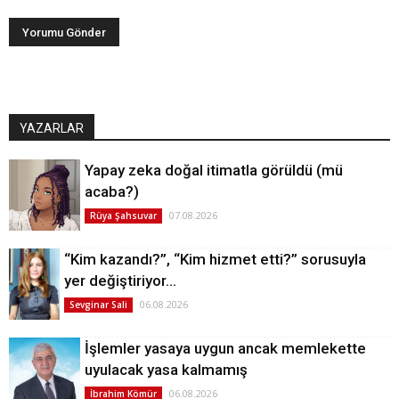
YAZARLAR
Yapay zeka doğal itimatla görüldü (mü
acaba?)
07.08.2026
Rüya Şahsuvar
“Kim kazandı?”, “Kim hizmet etti?” sorusuyla
yer değiştiriyor…
06.08.2026
Sevginar Sali
İşlemler yasaya uygun ancak memlekette
uyulacak yasa kalmamış
06.08.2026
İbrahim Kömür