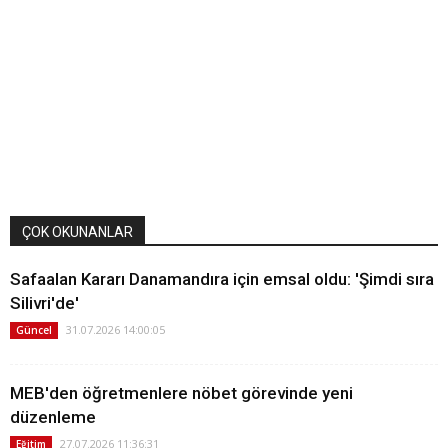
ÇOK OKUNANLAR
Safaalan Kararı Danamandıra için emsal oldu: 'Şimdi sıra
Silivri'de'
31.07.2026 14:00:05
Güncel
MEB'den öğretmenlere nöbet görevinde yeni
düzenleme
27.07.2026 11:36:31
Eğitim