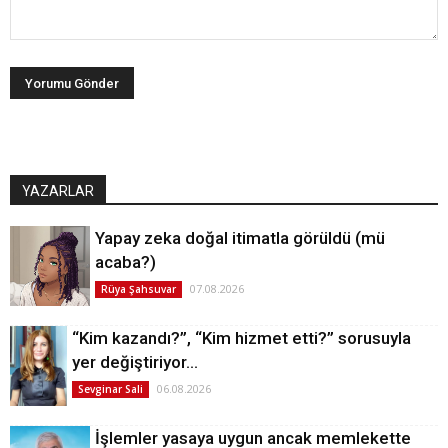
YAZARLAR
Yapay zeka doğal itimatla görüldü (mü
acaba?)
07.08.2026
Rüya Şahsuvar
“Kim kazandı?”, “Kim hizmet etti?” sorusuyla
yer değiştiriyor…
06.08.2026
Sevginar Sali
İşlemler yasaya uygun ancak memlekette