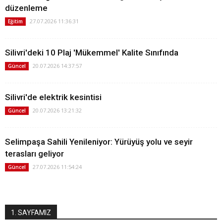
düzenleme
27.07.2026 11:36:31
Eğitim
Silivri'deki 10 Plaj 'Mükemmel' Kalite Sınıfında
20.07.2026 14:37:57
Güncel
Silivri'de elektrik kesintisi
20.07.2026 13:21:32
Güncel
Selimpaşa Sahili Yenileniyor: Yürüyüş yolu ve seyir
terasları geliyor
27.07.2026 11:54:24
Güncel
1. SAYFAMIZ