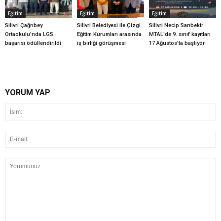
Eğitim
Eğitim
Eğitim
Silivri Çağrıbey
Silivri Belediyesi ile Çizgi
Silivri Necip Sarıbekir
Ortaokulu’nda LGS
Eğitim Kurumları arasında
MTAL'de 9. sınıf kayıtları
başarısı ödüllendirildi
iş birliği görüşmesi
17 Ağustos'ta başlıyor
YORUM YAP