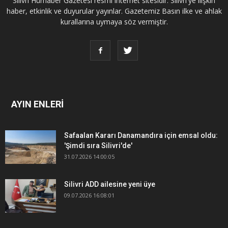
Silivri Hürhaber Gazetesi resmi internet sitesidir. Silivri'ye ilişkin
haber, etkinlik ve duyurular yayınlar. Gazetemiz Basın ilke ve ahlak
kurallarına uymaya söz vermiştir.
AYIN ENLERİ
Safaalan Kararı Danamandıra için emsal oldu:
'Şimdi sıra Silivri'de'
31.07.2026 14:00:05
Silivri ADD ailesine yeni üye
09.07.2026 16:08:01