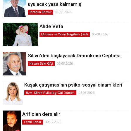
uyulacak yasa kalmamış
06.08.2026
İbrahim Kömür
Ahde Vefa
05.08.2026
Eğitmen ve Yazar Nagihan Şanlı
Silivri'den başlayacak Demokrasi Cephesi
05.08.2026
Hasan Baki Çifçi
Kuşak çatışmasının psiko-sosyal dinamikleri
05.08.2026
Uzm. Klinik Psikolog Gül Dümen
Arif olan ders alır
30.07.2026
Cemil Kenar