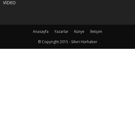
VİDEO
Anasayfa
Yazarlar
Künye
İletişim
© Copyright 2015 - Silivri Hürhaber