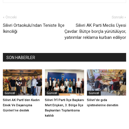
« Önceki
Sonraki »
Silivri Ortaokulu’ndan Teniste İlçe
Silivri AK Parti Meclis Üyesi
İkinciliği
Çavdar: Bütçe borçla yürütülüyor,
yatırımlar reklama kurban ediliyor
SON HABERLER
Güncel
Güncel
Güncel
Silivri AK Parti’den Kadın
Silivri İYİ Parti İlçe Başkanı
Silivri’de gıda
Emek Ve Dayanışma
Mert Erişken, 3. Bölge İlçe
işletmelerine denetim
Günleri’ne destek
Başkanları Toplantısına
katıldı