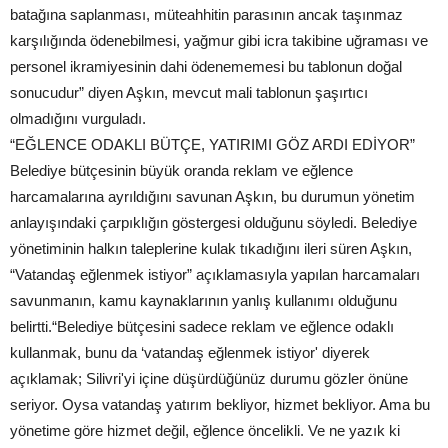
batağına saplanması, müteahhitin parasının ancak taşınmaz
karşılığında ödenebilmesi, yağmur gibi icra takibine uğraması ve
personel ikramiyesinin dahi ödenememesi bu tablonun doğal
sonucudur” diyen Aşkın, mevcut mali tablonun şaşırtıcı
olmadığını vurguladı.
“EĞLENCE ODAKLI BÜTÇE, YATIRIMI GÖZ ARDI EDİYOR”
Belediye bütçesinin büyük oranda reklam ve eğlence
harcamalarına ayrıldığını savunan Aşkın, bu durumun yönetim
anlayışındaki çarpıklığın göstergesi olduğunu söyledi. Belediye
yönetiminin halkın taleplerine kulak tıkadığını ileri süren Aşkın,
“Vatandaş eğlenmek istiyor” açıklamasıyla yapılan harcamaları
savunmanın, kamu kaynaklarının yanlış kullanımı olduğunu
belirtti.“Belediye bütçesini sadece reklam ve eğlence odaklı
kullanmak, bunu da ‘vatandaş eğlenmek istiyor' diyerek
açıklamak; Silivri'yi içine düşürdüğünüz durumu gözler önüne
seriyor. Oysa vatandaş yatırım bekliyor, hizmet bekliyor. Ama bu
yönetime göre hizmet değil, eğlence öncelikli. Ve ne yazık ki