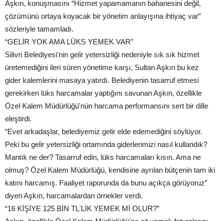
Aşkın, konuşmasını “Hizmet yapamamanın bahanesini değil,
çözümünü ortaya koyacak bir yönetim anlayışına ihtiyaç var”
sözleriyle tamamladı.
“GELİR YOK AMA LÜKS YEMEK VAR”
Silivri Belediyesi'nin gelir yetersizliği nedeniyle sık sık hizmet
üretemediğini ileri süren yönetime karşı, Sultan Aşkın bu kez
gider kalemlerini masaya yatırdı. Belediyenin tasarruf etmesi
gerekirken lüks harcamalar yaptığını savunan Aşkın, özellikle
Özel Kalem Müdürlüğü'nün harcama performansını sert bir dille
eleştirdi.
“Evet arkadaşlar, belediyemiz gelir elde edemediğini söylüyor.
Peki bu gelir yetersizliği ortamında giderlerimizi nasıl kullandık?
Mantık ne der? Tasarruf edin, lüks harcamaları kısın. Ama ne
olmuş? Özel Kalem Müdürlüğü, kendisine ayrılan bütçenin tam iki
katını harcamış. Faaliyet raporunda da bunu açıkça görüyoruz”
diyen Aşkın, harcamalardan örnekler verdi.
“16 KİŞİYE 125 BİN TL'LİK YEMEK Mİ OLUR?”