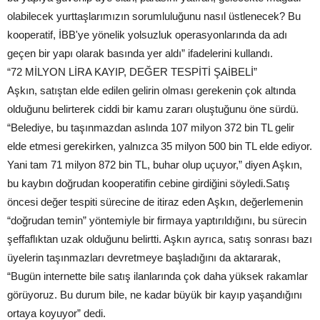
olabilecek yurttaşlarımızın sorumluluğunu nasıl üstlenecek? Bu
kooperatif, İBB'ye yönelik yolsuzluk operasyonlarında da adı
geçen bir yapı olarak basında yer aldı” ifadelerini kullandı.
“72 MİLYON LİRA KAYIP, DEĞER TESPİTİ ŞAİBELİ”
Aşkın, satıştan elde edilen gelirin olması gerekenin çok altında
olduğunu belirterek ciddi bir kamu zararı oluştuğunu öne sürdü.
“Belediye, bu taşınmazdan aslında 107 milyon 372 bin TL gelir
elde etmesi gerekirken, yalnızca 35 milyon 500 bin TL elde ediyor.
Yani tam 71 milyon 872 bin TL, buhar olup uçuyor,” diyen Aşkın,
bu kaybın doğrudan kooperatifin cebine girdiğini söyledi.Satış
öncesi değer tespiti sürecine de itiraz eden Aşkın, değerlemenin
“doğrudan temin” yöntemiyle bir firmaya yaptırıldığını, bu sürecin
şeffaflıktan uzak olduğunu belirtti. Aşkın ayrıca, satış sonrası bazı
üyelerin taşınmazları devretmeye başladığını da aktararak,
“Bugün internette bile satış ilanlarında çok daha yüksek rakamlar
görüyoruz. Bu durum bile, ne kadar büyük bir kayıp yaşandığını
ortaya koyuyor” dedi.