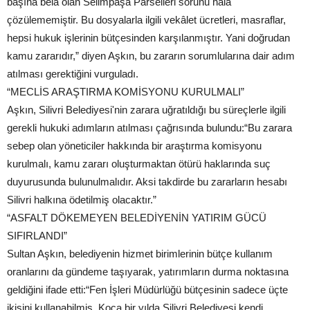
başına bela olan Selimpaşa Parselleri sorunu hâlâ
çözülememiştir. Bu dosyalarla ilgili vekâlet ücretleri, masraflar,
hepsi hukuk işlerinin bütçesinden karşılanmıştır. Yani doğrudan
kamu zararıdır,” diyen Aşkın, bu zararın sorumlularına dair adım
atılması gerektiğini vurguladı.
“MECLİS ARAŞTIRMA KOMİSYONU KURULMALI”
Aşkın, Silivri Belediyesi'nin zarara uğratıldığı bu süreçlerle ilgili
gerekli hukuki adımların atılması çağrısında bulundu:“Bu zarara
sebep olan yöneticiler hakkında bir araştırma komisyonu
kurulmalı, kamu zararı oluşturmaktan ötürü haklarında suç
duyurusunda bulunulmalıdır. Aksi takdirde bu zararların hesabı
Silivri halkına ödetilmiş olacaktır.”
“ASFALT DÖKEMEYEN BELEDİYENİN YATIRIM GÜCÜ
SIFIRLANDI”
Sultan Aşkın, belediyenin hizmet birimlerinin bütçe kullanım
oranlarını da gündeme taşıyarak, yatırımların durma noktasına
geldiğini ifade etti:“Fen İşleri Müdürlüğü bütçesinin sadece üçte
ikisini kullanabilmiş. Koca bir yılda Silivri Belediyesi kendi