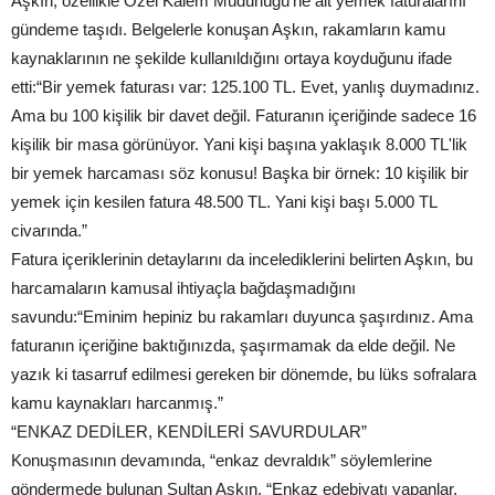
Aşkın, özellikle Özel Kalem Müdürlüğü'ne ait yemek faturalarını
gündeme taşıdı. Belgelerle konuşan Aşkın, rakamların kamu
kaynaklarının ne şekilde kullanıldığını ortaya koyduğunu ifade
etti:“Bir yemek faturası var: 125.100 TL. Evet, yanlış duymadınız.
Ama bu 100 kişilik bir davet değil. Faturanın içeriğinde sadece 16
kişilik bir masa görünüyor. Yani kişi başına yaklaşık 8.000 TL'lik
bir yemek harcaması söz konusu! Başka bir örnek: 10 kişilik bir
yemek için kesilen fatura 48.500 TL. Yani kişi başı 5.000 TL
civarında.”
Fatura içeriklerinin detaylarını da incelediklerini belirten Aşkın, bu
harcamaların kamusal ihtiyaçla bağdaşmadığını
savundu:“Eminim hepiniz bu rakamları duyunca şaşırdınız. Ama
faturanın içeriğine baktığınızda, şaşırmamak da elde değil. Ne
yazık ki tasarruf edilmesi gereken bir dönemde, bu lüks sofralara
kamu kaynakları harcanmış.”
“ENKAZ DEDİLER, KENDİLERİ SAVURDULAR”
Konuşmasının devamında, “enkaz devraldık” söylemlerine
göndermede bulunan Sultan Aşkın, “Enkaz edebiyatı yapanlar,