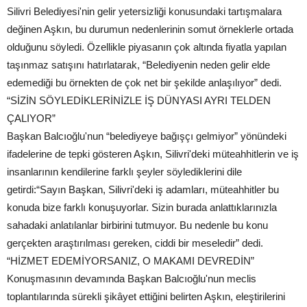
Silivri Belediyesi'nin gelir yetersizliği konusundaki tartışmalara
değinen Aşkın, bu durumun nedenlerinin somut örneklerle ortada
olduğunu söyledi. Özellikle piyasanın çok altında fiyatla yapılan
taşınmaz satışını hatırlatarak, “Belediyenin neden gelir elde
edemediği bu örnekten de çok net bir şekilde anlaşılıyor” dedi.
“SİZİN SÖYLEDİKLERİNİZLE İŞ DÜNYASI AYRI TELDEN
ÇALIYOR”
Başkan Balcıoğlu'nun “belediyeye bağışçı gelmiyor” yönündeki
ifadelerine de tepki gösteren Aşkın, Silivri'deki müteahhitlerin ve iş
insanlarının kendilerine farklı şeyler söylediklerini dile
getirdi:“Sayın Başkan, Silivri'deki iş adamları, müteahhitler bu
konuda bize farklı konuşuyorlar. Sizin burada anlattıklarınızla
sahadaki anlatılanlar birbirini tutmuyor. Bu nedenle bu konu
gerçekten araştırılması gereken, ciddi bir meseledir” dedi.
“HİZMET EDEMİYORSANIZ, O MAKAMI DEVREDİN”
Konuşmasının devamında Başkan Balcıoğlu'nun meclis
toplantılarında sürekli şikâyet ettiğini belirten Aşkın, eleştirilerini