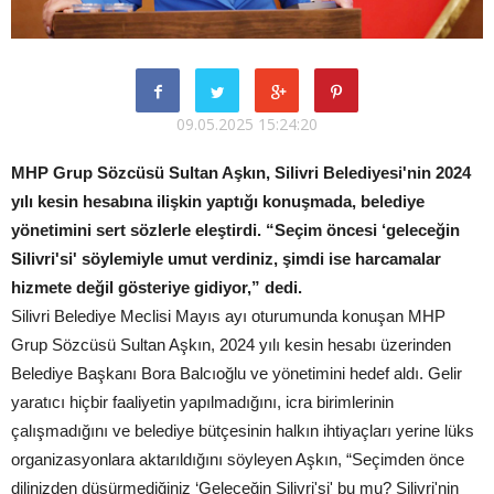
09.05.2025 15:24:20
MHP Grup Sözcüsü Sultan Aşkın, Silivri Belediyesi'nin 2024
yılı kesin hesabına ilişkin yaptığı konuşmada, belediye
yönetimini sert sözlerle eleştirdi. “Seçim öncesi ‘geleceğin
Silivri'si' söylemiyle umut verdiniz, şimdi ise harcamalar
hizmete değil gösteriye gidiyor,” dedi.
Silivri Belediye Meclisi Mayıs ayı oturumunda konuşan MHP
Grup Sözcüsü Sultan Aşkın, 2024 yılı kesin hesabı üzerinden
Belediye Başkanı Bora Balcıoğlu ve yönetimini hedef aldı. Gelir
yaratıcı hiçbir faaliyetin yapılmadığını, icra birimlerinin
çalışmadığını ve belediye bütçesinin halkın ihtiyaçları yerine lüks
organizasyonlara aktarıldığını söyleyen Aşkın, “Seçimden önce
dilinizden düşürmediğiniz ‘Geleceğin Silivri'si' bu mu? Silivri'nin