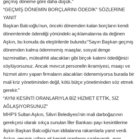
geçmiş döneme göre daha düşük.”
“GEÇMİŞ DÖNEMİN BORÇLARINI ÖDEDİK” SÖZLERİNE
YANIT
Başkan Balcıoğlu'nun, önceki dönemden kalan borçların kendi
dönemlerinde ödendiği yönündeki açıklamalarına da değinen
Aşkın, bu konuda da eleştirilerde bulundu:“Sayın Başkan geçmiş
dönemden kalma ödenmemiş maaşlar, sosyal denge
tazminatları, müteahhit alacakları gibi birçok kalemi ödediğinizi
söylüyorsunuz. Ancak mevcut personelin ikramiyesi, maaşı ve
hizmet alımı yapan firmaların alacakları ödenemiyorsa burada bir
mali kriz yönetiminden değil, kötü bütçe yönetiminden söz etmek
gerekir.”
“AYNI KESİNTİ ORANLARIYLA BİZ HİZMET ETTİK, SİZ
AĞLAŞIYORSUNUZ”
MHP'li Sultan Aşkın, Silivri Belediyesi'nin mali darboğazının
gerekçesi olarak sıkça sunulan İller Bankası payı kesintilerine
ilişkin Başkan Balcıoğlu'nun iddialarına rakamlarla yanıt verdi.
Aşkın, geçmiş yıllara ait kesinti oranlarını sıralayarak, aynı