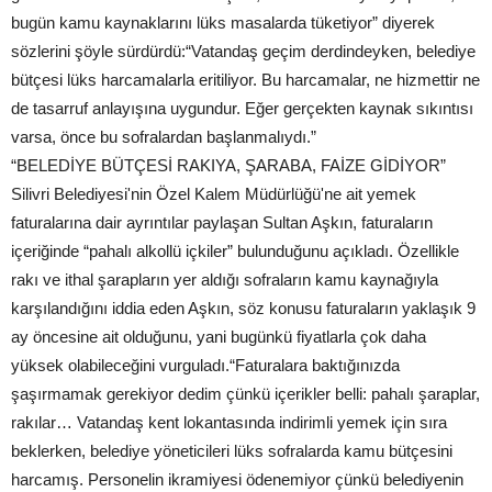
bugün kamu kaynaklarını lüks masalarda tüketiyor” diyerek
sözlerini şöyle sürdürdü:“Vatandaş geçim derdindeyken, belediye
bütçesi lüks harcamalarla eritiliyor. Bu harcamalar, ne hizmettir ne
de tasarruf anlayışına uygundur. Eğer gerçekten kaynak sıkıntısı
varsa, önce bu sofralardan başlanmalıydı.”
“BELEDİYE BÜTÇESİ RAKIYA, ŞARABA, FAİZE GİDİYOR”
Silivri Belediyesi'nin Özel Kalem Müdürlüğü'ne ait yemek
faturalarına dair ayrıntılar paylaşan Sultan Aşkın, faturaların
içeriğinde “pahalı alkollü içkiler” bulunduğunu açıkladı. Özellikle
rakı ve ithal şarapların yer aldığı sofraların kamu kaynağıyla
karşılandığını iddia eden Aşkın, söz konusu faturaların yaklaşık 9
ay öncesine ait olduğunu, yani bugünkü fiyatlarla çok daha
yüksek olabileceğini vurguladı.“Faturalara baktığınızda
şaşırmamak gerekiyor dedim çünkü içerikler belli: pahalı şaraplar,
rakılar… Vatandaş kent lokantasında indirimli yemek için sıra
beklerken, belediye yöneticileri lüks sofralarda kamu bütçesini
harcamış. Personelin ikramiyesi ödenemiyor çünkü belediyenin