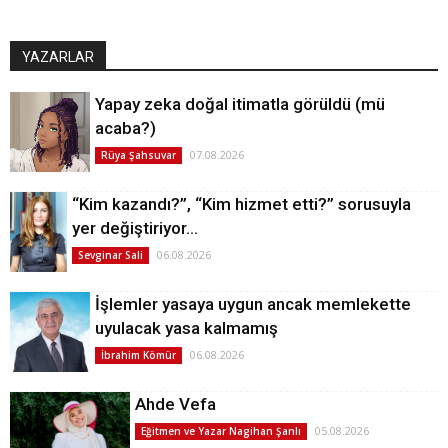
YAZARLAR
Yapay zeka doğal itimatla görüldü (mü
acaba?)
07.08.2026
Rüya Şahsuvar
“Kim kazandı?”, “Kim hizmet etti?” sorusuyla
yer değiştiriyor…
06.08.2026
Sevginar Sali
İşlemler yasaya uygun ancak memlekette
uyulacak yasa kalmamış
06.08.2026
İbrahim Kömür
Ahde Vefa
05.08.2026
Eğitmen ve Yazar Nagihan Şanlı