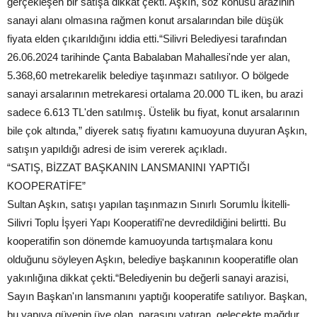
gerçekleşen bir satışa dikkat çekti. Aşkın, söz konusu arazinin
sanayi alanı olmasına rağmen konut arsalarından bile düşük
fiyata elden çıkarıldığını iddia etti.“Silivri Belediyesi tarafından
26.06.2024 tarihinde Çanta Babalaban Mahallesi'nde yer alan,
5.368,60 metrekarelik belediye taşınmazı satılıyor. O bölgede
sanayi arsalarının metrekaresi ortalama 20.000 TL iken, bu arazi
sadece 6.613 TL'den satılmış. Üstelik bu fiyat, konut arsalarının
bile çok altında,” diyerek satış fiyatını kamuoyuna duyuran Aşkın,
satışın yapıldığı adresi de isim vererek açıkladı.
“SATIŞ, BİZZAT BAŞKANIN LANSMANINI YAPTIĞI
KOOPERATİFE”
Sultan Aşkın, satışı yapılan taşınmazın Sınırlı Sorumlu İkitelli-
Silivri Toplu İşyeri Yapı Kooperatifi'ne devredildiğini belirtti. Bu
kooperatifin son dönemde kamuoyunda tartışmalara konu
olduğunu söyleyen Aşkın, belediye başkanının kooperatifle olan
yakınlığına dikkat çekti.“Belediyenin bu değerli sanayi arazisi,
Sayın Başkan'ın lansmanını yaptığı kooperatife satılıyor. Başkan,
bu yapıya güvenip üye olan, parasını yatıran, gelecekte mağdur