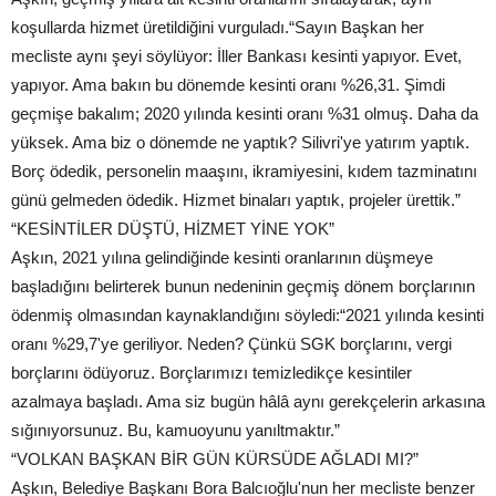
koşullarda hizmet üretildiğini vurguladı.“Sayın Başkan her
mecliste aynı şeyi söylüyor: İller Bankası kesinti yapıyor. Evet,
yapıyor. Ama bakın bu dönemde kesinti oranı %26,31. Şimdi
geçmişe bakalım; 2020 yılında kesinti oranı %31 olmuş. Daha da
yüksek. Ama biz o dönemde ne yaptık? Silivri'ye yatırım yaptık.
Borç ödedik, personelin maaşını, ikramiyesini, kıdem tazminatını
günü gelmeden ödedik. Hizmet binaları yaptık, projeler ürettik.”
“KESİNTİLER DÜŞTÜ, HİZMET YİNE YOK”
Aşkın, 2021 yılına gelindiğinde kesinti oranlarının düşmeye
başladığını belirterek bunun nedeninin geçmiş dönem borçlarının
ödenmiş olmasından kaynaklandığını söyledi:“2021 yılında kesinti
oranı %29,7'ye geriliyor. Neden? Çünkü SGK borçlarını, vergi
borçlarını ödüyoruz. Borçlarımızı temizledikçe kesintiler
azalmaya başladı. Ama siz bugün hâlâ aynı gerekçelerin arkasına
sığınıyorsunuz. Bu, kamuoyunu yanıltmaktır.”
“VOLKAN BAŞKAN BİR GÜN KÜRSÜDE AĞLADI MI?”
Aşkın, Belediye Başkanı Bora Balcıoğlu'nun her mecliste benzer