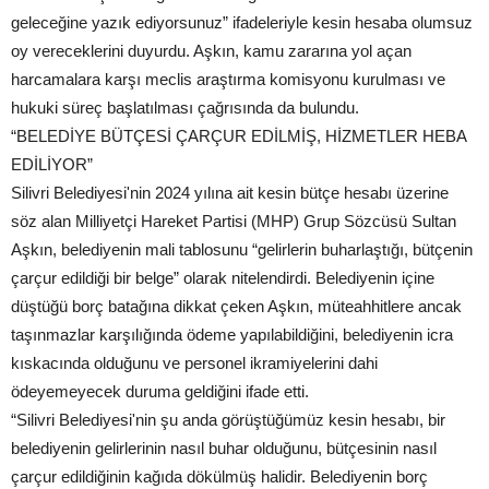
geleceğine yazık ediyorsunuz” ifadeleriyle kesin hesaba olumsuz
oy vereceklerini duyurdu. Aşkın, kamu zararına yol açan
harcamalara karşı meclis araştırma komisyonu kurulması ve
hukuki süreç başlatılması çağrısında da bulundu.
“BELEDİYE BÜTÇESİ ÇARÇUR EDİLMİŞ, HİZMETLER HEBA
EDİLİYOR”
Silivri Belediyesi'nin 2024 yılına ait kesin bütçe hesabı üzerine
söz alan Milliyetçi Hareket Partisi (MHP) Grup Sözcüsü Sultan
Aşkın, belediyenin mali tablosunu “gelirlerin buharlaştığı, bütçenin
çarçur edildiği bir belge” olarak nitelendirdi. Belediyenin içine
düştüğü borç batağına dikkat çeken Aşkın, müteahhitlere ancak
taşınmazlar karşılığında ödeme yapılabildiğini, belediyenin icra
kıskacında olduğunu ve personel ikramiyelerini dahi
ödeyemeyecek duruma geldiğini ifade etti.
“Silivri Belediyesi'nin şu anda görüştüğümüz kesin hesabı, bir
belediyenin gelirlerinin nasıl buhar olduğunu, bütçesinin nasıl
çarçur edildiğinin kağıda dökülmüş halidir. Belediyenin borç