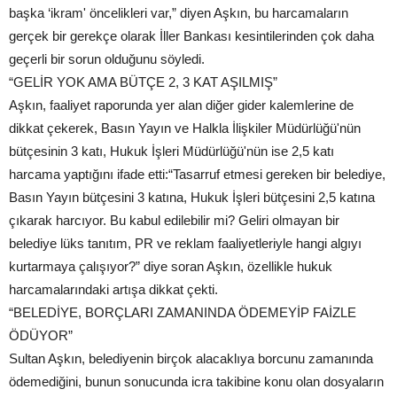
başka ‘ikram' öncelikleri var,” diyen Aşkın, bu harcamaların
gerçek bir gerekçe olarak İller Bankası kesintilerinden çok daha
geçerli bir sorun olduğunu söyledi.
“GELİR YOK AMA BÜTÇE 2, 3 KAT AŞILMIŞ”
Aşkın, faaliyet raporunda yer alan diğer gider kalemlerine de
dikkat çekerek, Basın Yayın ve Halkla İlişkiler Müdürlüğü'nün
bütçesinin 3 katı, Hukuk İşleri Müdürlüğü'nün ise 2,5 katı
harcama yaptığını ifade etti:“Tasarruf etmesi gereken bir belediye,
Basın Yayın bütçesini 3 katına, Hukuk İşleri bütçesini 2,5 katına
çıkarak harcıyor. Bu kabul edilebilir mi? Geliri olmayan bir
belediye lüks tanıtım, PR ve reklam faaliyetleriyle hangi algıyı
kurtarmaya çalışıyor?” diye soran Aşkın, özellikle hukuk
harcamalarındaki artışa dikkat çekti.
“BELEDİYE, BORÇLARI ZAMANINDA ÖDEMEYİP FAİZLE
ÖDÜYOR”
Sultan Aşkın, belediyenin birçok alacaklıya borcunu zamanında
ödemediğini, bunun sonucunda icra takibine konu olan dosyaların