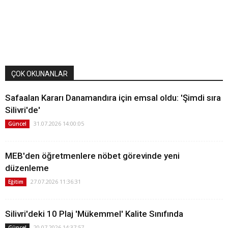
ÇOK OKUNANLAR
Safaalan Kararı Danamandıra için emsal oldu: 'Şimdi sıra
Silivri'de'
31.07.2026 14:00:05
Güncel
MEB'den öğretmenlere nöbet görevinde yeni
düzenleme
27.07.2026 11:36:31
Eğitim
Silivri'deki 10 Plaj 'Mükemmel' Kalite Sınıfında
20.07.2026 14:37:57
Güncel