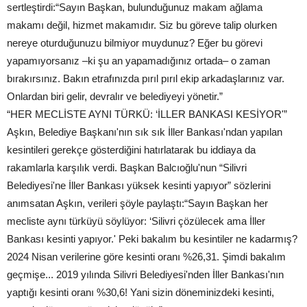
sertleştirdi:“Sayın Başkan, bulunduğunuz makam ağlama
makamı değil, hizmet makamıdır. Siz bu göreve talip olurken
nereye oturduğunuzu bilmiyor muydunuz? Eğer bu görevi
yapamıyorsanız –ki şu an yapamadığınız ortada– o zaman
bırakırsınız. Bakın etrafınızda pırıl pırıl ekip arkadaşlarınız var.
Onlardan biri gelir, devralır ve belediyeyi yönetir.”
“HER MECLİSTE AYNI TÜRKÜ: ‘İLLER BANKASI KESİYOR'”
Aşkın, Belediye Başkanı'nın sık sık İller Bankası'ndan yapılan
kesintileri gerekçe gösterdiğini hatırlatarak bu iddiaya da
rakamlarla karşılık verdi. Başkan Balcıoğlu'nun “Silivri
Belediyesi'ne İller Bankası yüksek kesinti yapıyor” sözlerini
anımsatan Aşkın, verileri şöyle paylaştı:“Sayın Başkan her
mecliste aynı türküyü söylüyor: ‘Silivri çözülecek ama İller
Bankası kesinti yapıyor.' Peki bakalım bu kesintiler ne kadarmış?
2024 Nisan verilerine göre kesinti oranı %26,31. Şimdi bakalım
geçmişe... 2019 yılında Silivri Belediyesi'nden İller Bankası'nın
yaptığı kesinti oranı %30,6! Yani sizin döneminizdeki kesinti,