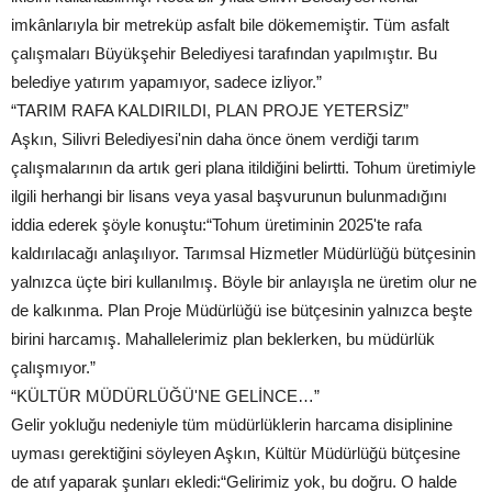
imkânlarıyla bir metreküp asfalt bile dökememiştir. Tüm asfalt
çalışmaları Büyükşehir Belediyesi tarafından yapılmıştır. Bu
belediye yatırım yapamıyor, sadece izliyor.”
“TARIM RAFA KALDIRILDI, PLAN PROJE YETERSİZ”
Aşkın, Silivri Belediyesi'nin daha önce önem verdiği tarım
çalışmalarının da artık geri plana itildiğini belirtti. Tohum üretimiyle
ilgili herhangi bir lisans veya yasal başvurunun bulunmadığını
iddia ederek şöyle konuştu:“Tohum üretiminin 2025'te rafa
kaldırılacağı anlaşılıyor. Tarımsal Hizmetler Müdürlüğü bütçesinin
yalnızca üçte biri kullanılmış. Böyle bir anlayışla ne üretim olur ne
de kalkınma. Plan Proje Müdürlüğü ise bütçesinin yalnızca beşte
birini harcamış. Mahallelerimiz plan beklerken, bu müdürlük
çalışmıyor.”
“KÜLTÜR MÜDÜRLÜĞÜ'NE GELİNCE…”
Gelir yokluğu nedeniyle tüm müdürlüklerin harcama disiplinine
uyması gerektiğini söyleyen Aşkın, Kültür Müdürlüğü bütçesine
de atıf yaparak şunları ekledi:“Gelirimiz yok, bu doğru. O halde