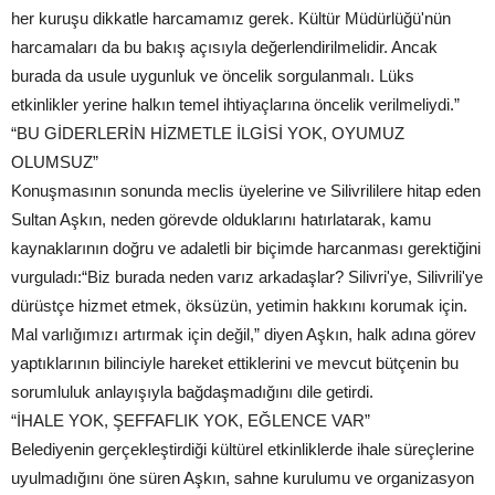
her kuruşu dikkatle harcamamız gerek. Kültür Müdürlüğü'nün
harcamaları da bu bakış açısıyla değerlendirilmelidir. Ancak
burada da usule uygunluk ve öncelik sorgulanmalı. Lüks
etkinlikler yerine halkın temel ihtiyaçlarına öncelik verilmeliydi.”
“BU GİDERLERİN HİZMETLE İLGİSİ YOK, OYUMUZ
OLUMSUZ”
Konuşmasının sonunda meclis üyelerine ve Silivrililere hitap eden
Sultan Aşkın, neden görevde olduklarını hatırlatarak, kamu
kaynaklarının doğru ve adaletli bir biçimde harcanması gerektiğini
vurguladı:“Biz burada neden varız arkadaşlar? Silivri'ye, Silivrili'ye
dürüstçe hizmet etmek, öksüzün, yetimin hakkını korumak için.
Mal varlığımızı artırmak için değil,” diyen Aşkın, halk adına görev
yaptıklarının bilinciyle hareket ettiklerini ve mevcut bütçenin bu
sorumluluk anlayışıyla bağdaşmadığını dile getirdi.
“İHALE YOK, ŞEFFAFLIK YOK, EĞLENCE VAR”
Belediyenin gerçekleştirdiği kültürel etkinliklerde ihale süreçlerine
uyulmadığını öne süren Aşkın, sahne kurulumu ve organizasyon