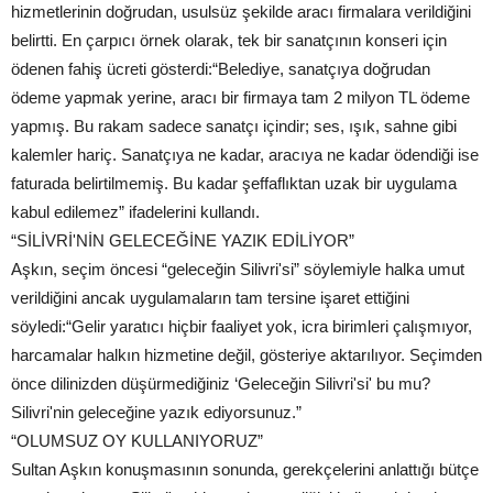
hizmetlerinin doğrudan, usulsüz şekilde aracı firmalara verildiğini
belirtti. En çarpıcı örnek olarak, tek bir sanatçının konseri için
ödenen fahiş ücreti gösterdi:“Belediye, sanatçıya doğrudan
ödeme yapmak yerine, aracı bir firmaya tam 2 milyon TL ödeme
yapmış. Bu rakam sadece sanatçı içindir; ses, ışık, sahne gibi
kalemler hariç. Sanatçıya ne kadar, aracıya ne kadar ödendiği ise
faturada belirtilmemiş. Bu kadar şeffaflıktan uzak bir uygulama
kabul edilemez” ifadelerini kullandı.
“SİLİVRİ'NİN GELECEĞİNE YAZIK EDİLİYOR”
Aşkın, seçim öncesi “geleceğin Silivri'si” söylemiyle halka umut
verildiğini ancak uygulamaların tam tersine işaret ettiğini
söyledi:“Gelir yaratıcı hiçbir faaliyet yok, icra birimleri çalışmıyor,
harcamalar halkın hizmetine değil, gösteriye aktarılıyor. Seçimden
önce dilinizden düşürmediğiniz ‘Geleceğin Silivri'si' bu mu?
Silivri'nin geleceğine yazık ediyorsunuz.”
“OLUMSUZ OY KULLANIYORUZ”
Sultan Aşkın konuşmasının sonunda, gerekçelerini anlattığı bütçe