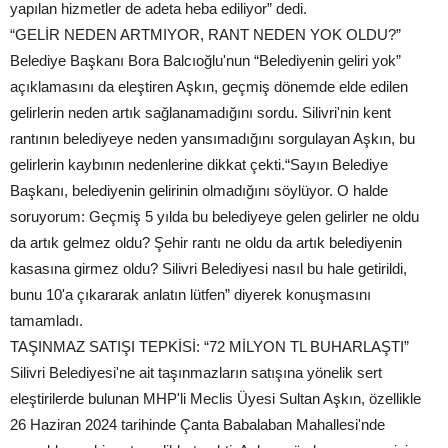
yapılan hizmetler de adeta heba ediliyor” dedi.
“GELİR NEDEN ARTMIYOR, RANT NEDEN YOK OLDU?”
Belediye Başkanı Bora Balcıoğlu'nun “Belediyenin geliri yok”
açıklamasını da eleştiren Aşkın, geçmiş dönemde elde edilen
gelirlerin neden artık sağlanamadığını sordu. Silivri'nin kent
rantının belediyeye neden yansımadığını sorgulayan Aşkın, bu
gelirlerin kaybının nedenlerine dikkat çekti.“Sayın Belediye
Başkanı, belediyenin gelirinin olmadığını söylüyor. O halde
soruyorum: Geçmiş 5 yılda bu belediyeye gelen gelirler ne oldu
da artık gelmez oldu? Şehir rantı ne oldu da artık belediyenin
kasasına girmez oldu? Silivri Belediyesi nasıl bu hale getirildi,
bunu 10'a çıkararak anlatın lütfen” diyerek konuşmasını
tamamladı.
TAŞINMAZ SATIŞI TEPKİSİ: “72 MİLYON TL BUHARLAŞTI”
Silivri Belediyesi'ne ait taşınmazların satışına yönelik sert
eleştirilerde bulunan MHP'li Meclis Üyesi Sultan Aşkın, özellikle
26 Haziran 2024 tarihinde Çanta Babalaban Mahallesi'nde