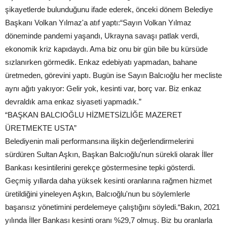
şikayetlerde bulunduğunu ifade ederek, önceki dönem Belediye
Başkanı Volkan Yılmaz'a atıf yaptı:“Sayın Volkan Yılmaz
döneminde pandemi yaşandı, Ukrayna savaşı patlak verdi,
ekonomik kriz kapıdaydı. Ama biz onu bir gün bile bu kürsüde
sızlanırken görmedik. Enkaz edebiyatı yapmadan, bahane
üretmeden, görevini yaptı. Bugün ise Sayın Balcıoğlu her mecliste
aynı ağıtı yakıyor: Gelir yok, kesinti var, borç var. Biz enkaz
devraldık ama enkaz siyaseti yapmadık.”
“BAŞKAN BALCIOĞLU HİZMETSİZLİĞE MAZERET
ÜRETMEKTE USTA”
Belediyenin mali performansına ilişkin değerlendirmelerini
sürdüren Sultan Aşkın, Başkan Balcıoğlu'nun sürekli olarak İller
Bankası kesintilerini gerekçe göstermesine tepki gösterdi.
Geçmiş yıllarda daha yüksek kesinti oranlarına rağmen hizmet
üretildiğini yineleyen Aşkın, Balcıoğlu'nun bu söylemlerle
başarısız yönetimini perdelemeye çalıştığını söyledi.“Bakın, 2021
yılında İller Bankası kesinti oranı %29,7 olmuş. Biz bu oranlarla