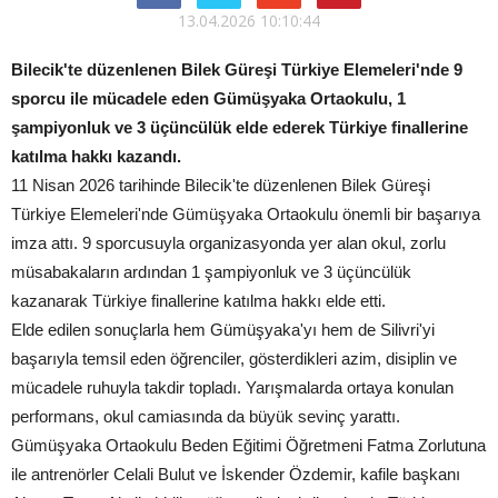
13.04.2026 10:10:44
Bilecik'te düzenlenen Bilek Güreşi Türkiye Elemeleri'nde 9
sporcu ile mücadele eden Gümüşyaka Ortaokulu, 1
şampiyonluk ve 3 üçüncülük elde ederek Türkiye finallerine
katılma hakkı kazandı.
11 Nisan 2026 tarihinde Bilecik'te düzenlenen Bilek Güreşi
Türkiye Elemeleri'nde Gümüşyaka Ortaokulu önemli bir başarıya
imza attı. 9 sporcusuyla organizasyonda yer alan okul, zorlu
müsabakaların ardından 1 şampiyonluk ve 3 üçüncülük
kazanarak Türkiye finallerine katılma hakkı elde etti.
Elde edilen sonuçlarla hem Gümüşyaka'yı hem de Silivri'yi
başarıyla temsil eden öğrenciler, gösterdikleri azim, disiplin ve
mücadele ruhuyla takdir topladı. Yarışmalarda ortaya konulan
performans, okul camiasında da büyük sevinç yarattı.
Gümüşyaka Ortaokulu Beden Eğitimi Öğretmeni Fatma Zorlutuna
ile antrenörler Celali Bulut ve İskender Özdemir, kafile başkanı