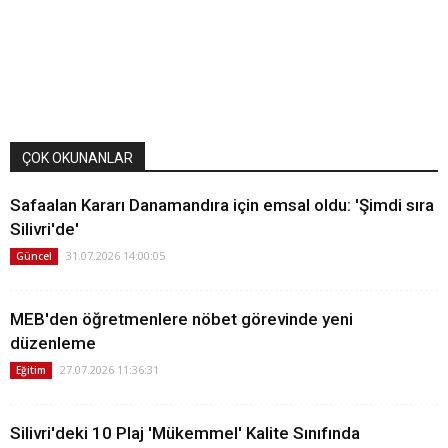
ÇOK OKUNANLAR
Safaalan Kararı Danamandıra için emsal oldu: 'Şimdi sıra
Silivri'de'
31.07.2026 14:00:05
Güncel
MEB'den öğretmenlere nöbet görevinde yeni
düzenleme
27.07.2026 11:36:31
Eğitim
Silivri'deki 10 Plaj 'Mükemmel' Kalite Sınıfında