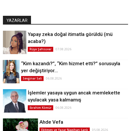
YAZARLAR
Yapay zeka doğal itimatla görüldü (mü
acaba?)
07.08.2026
Rüya Şahsuvar
“Kim kazandı?”, “Kim hizmet etti?” sorusuyla
yer değiştiriyor…
06.08.2026
Sevginar Sali
İşlemler yasaya uygun ancak memlekette
uyulacak yasa kalmamış
06.08.2026
İbrahim Kömür
Ahde Vefa
05.08.2026
Eğitmen ve Yazar Nagihan Şanlı