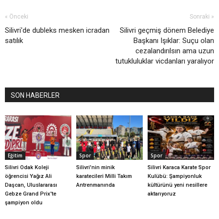
« Önceki
Sonraki »
Silivri'de dubleks mesken icradan
Silivri geçmiş dönem Belediye
satılık
Başkanı Işıklar: Suçu olan
cezalandırılsın ama uzun
tutukluluklar vicdanları yaralıyor
SON HABERLER
Eğitim
Spor
Spor
Silivri Odak Koleji
Silivri'nin minik
Silivri Karaca Karate Spor
öğrencisi Yağız Ali
karatecileri Milli Takım
Kulübü: Şampiyonluk
Daşcan, Uluslararası
Antrenmanında
kültürünü yeni nesillere
Gebze Grand Prix'te
aktarıyoruz
şampiyon oldu