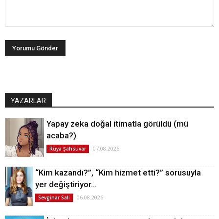
YAZARLAR
Yapay zeka doğal itimatla görüldü (mü
acaba?)
07.08.2026
Rüya Şahsuvar
“Kim kazandı?”, “Kim hizmet etti?” sorusuyla
yer değiştiriyor…
06.08.2026
Sevginar Sali