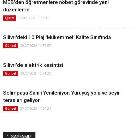
MEB'den öğretmenlere nöbet görevinde yeni
düzenleme
27.07.2026 11:36:31
Eğitim
Silivri'deki 10 Plaj 'Mükemmel' Kalite Sınıfında
20.07.2026 14:37:57
Güncel
Silivri'de elektrik kesintisi
20.07.2026 13:21:32
Güncel
Selimpaşa Sahili Yenileniyor: Yürüyüş yolu ve seyir
terasları geliyor
27.07.2026 11:54:24
Güncel
1. SAYFAMIZ