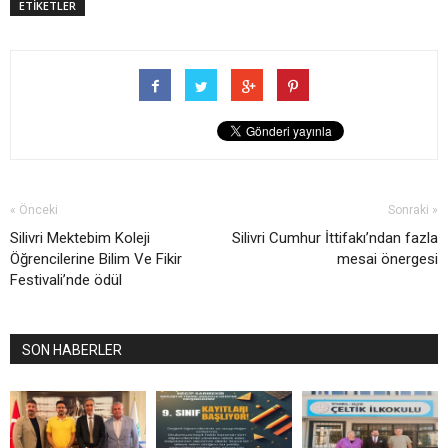
ETİKETLER
« Önceki
Sonraki »
Silivri Mektebim Koleji
Silivri Cumhur İttifakı’ndan fazla
Öğrencilerine Bilim Ve Fikir
mesai önergesi
Festivali’nde ödül
SON HABERLER