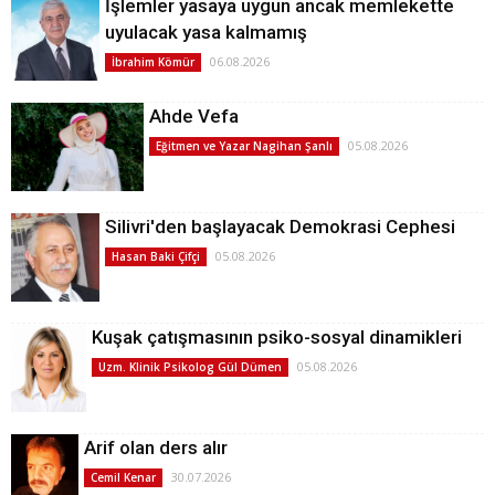
İşlemler yasaya uygun ancak memlekette
uyulacak yasa kalmamış
06.08.2026
İbrahim Kömür
Ahde Vefa
05.08.2026
Eğitmen ve Yazar Nagihan Şanlı
Silivri'den başlayacak Demokrasi Cephesi
05.08.2026
Hasan Baki Çifçi
Kuşak çatışmasının psiko-sosyal dinamikleri
05.08.2026
Uzm. Klinik Psikolog Gül Dümen
Arif olan ders alır
30.07.2026
Cemil Kenar