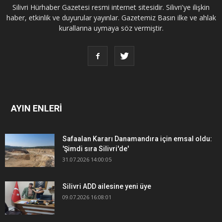
Silivri Hürhaber Gazetesi resmi internet sitesidir. Silivri'ye ilişkin
haber, etkinlik ve duyurular yayınlar. Gazetemiz Basın ilke ve ahlak
kurallarına uymaya söz vermiştir.
AYIN ENLERİ
Safaalan Kararı Danamandıra için emsal oldu:
'Şimdi sıra Silivri'de'
31.07.2026 14:00:05
Silivri ADD ailesine yeni üye
09.07.2026 16:08:01