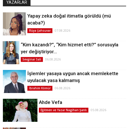
YAZARLAR
Yapay zeka doğal itimatla görüldü (mü
acaba?)
07.08.2026
Rüya Şahsuvar
“Kim kazandı?”, “Kim hizmet etti?” sorusuyla
yer değiştiriyor…
06.08.2026
Sevginar Sali
İşlemler yasaya uygun ancak memlekette
uyulacak yasa kalmamış
06.08.2026
İbrahim Kömür
Ahde Vefa
05.08.2026
Eğitmen ve Yazar Nagihan Şanlı