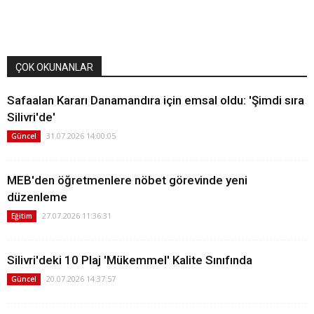
ÇOK OKUNANLAR
Safaalan Kararı Danamandıra için emsal oldu: 'Şimdi sıra
Silivri'de'
31.07.2026 14:00:05
Güncel
MEB'den öğretmenlere nöbet görevinde yeni
düzenleme
27.07.2026 11:36:31
Eğitim
Silivri'deki 10 Plaj 'Mükemmel' Kalite Sınıfında
20.07.2026 14:37:57
Güncel